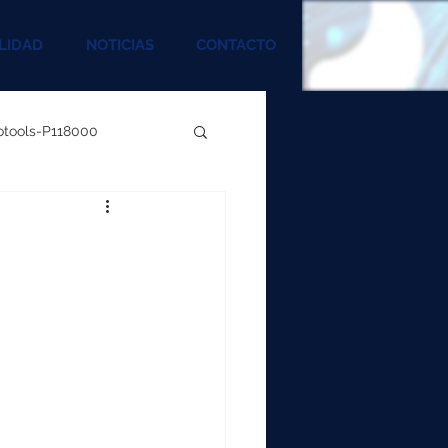
LIDAD
NOTICIAS
CONTACTO
rotools-P118000
00
000
00