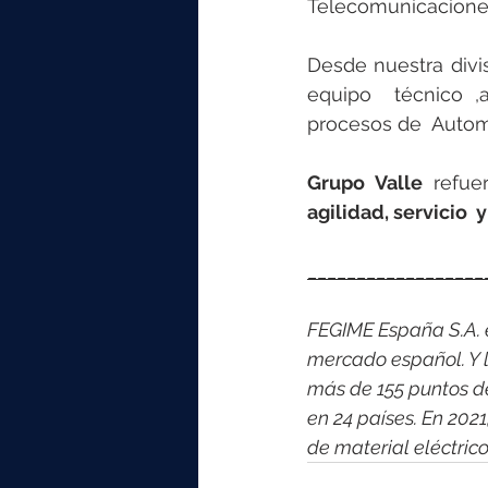
Telecomunicaciones 
Desde nuestra divi
equipo  técnico ,a
procesos de  Automa
Grupo Valle
 refue
agilidad, servicio  
__________________
FEGIME España S.A. es
mercado español. Y l
más de 155 puntos d
en 24 países. En 202
de material eléctric