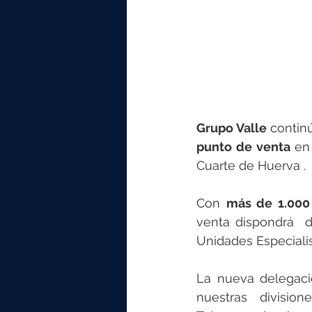
elektrotools-P059000
elekt
elektrotools-P065000
elekt
elektrotools-P045000
elekt
Grupo Valle
 contin
punto de venta 
en
Cuarte de Huerva . 
elektrotools-P099000
elekt
Con 
más de 1.000
venta dispondrá  d
Unidades Especialis
La nueva delegaci
nuestras  divisione