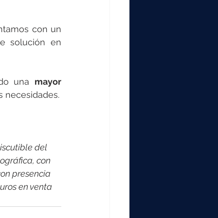
ntamos con un 
e solución en 
ndo una 
mayor 
us necesidades.
scutible del 
ográfica, con 
on presencia 
uros en venta 