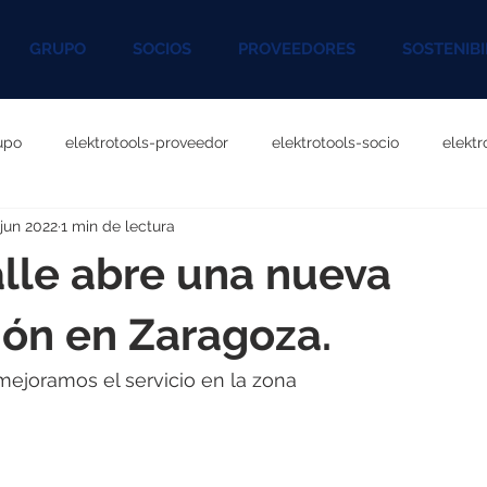
GRUPO
SOCIOS
PROVEEDORES
SOSTENIBI
upo
elektrotools-proveedor
elektrotools-socio
elekt
 jun 2022
1 min de lectura
otools-P060000
elektrotools-P027000
elektrotools-P1020
lle abre una nueva
rotools-P096000
elektrotools-P041000
elektrotools-P083
ón en Zaragoza.
mejoramos el servicio en la zona
rotools-P046000
elektrotools-P121000
elektrotools-P1180