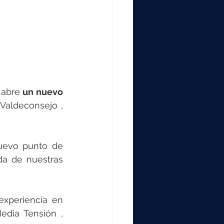
000
2000
0
y abre 
un nuevo 
Valdeconsejo , 
uevo punto de 
da de nuestras 
xperiencia en 
edia Tensión , 