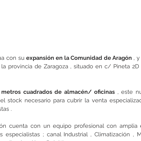
rotools-P086000
elektrotools-P033000
elektrotools-P043
rotools-P040000
elektrotools-P059000
elektrotools-P00
rotools-P052000
elektrotools-P01961
elektrotools-P06400
úa con su 
expansión en la Comunidad de Aragón
 , 
 la provincia de Zaragoza , situado en c/ Pineta 2D 
 
rotools-P046000
 metros cuadrados de almacén/ oficinas 
, este n
el stock necesario para cubrir la venta especializa
tas . 
ón cuenta con un equipo profesional con amplia e
s especialistas ; canal Industrial , Climatización , M