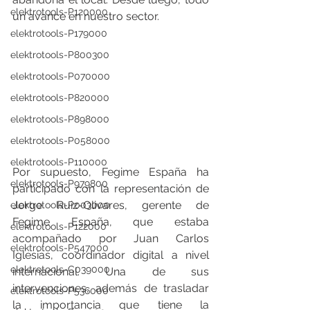
elektrotools-P120000
un avance en nuestro sector. 
elektrotools-P179000
elektrotools-P800300
elektrotools-P070000
elektrotools-P820000
elektrotools-P898000
elektrotools-P058000
elektrotools-P110000
Por supuesto, Fegime España ha 
elektrotools-P979800
participado con la representación de 
Jorge Ruiz-Olivares, gerente de 
elektrotools-P003000
Fegime España, que estaba 
elektrotools-P122000
acompañado por Juan Carlos 
elektrotools-P547000
Iglesias, coordinador digital a nivel 
elektrotools-C039000
internacional. Una de sus 
intervenciones, además de trasladar 
elektrotools-P536000
la importancia que tiene la 