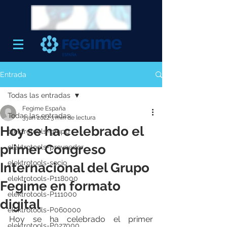
Entrada
Todas las entradas
Fegime España
Todas las entradas
3 jun 2022
3 min de lectura
Hoy se ha celebrado el
elektrotools-grupo
primer Congreso
elektrotools-proveedor
elektrotools-socio
Internacional del Grupo
elektrotools-P118000
Fegime en formato
elektrotools-P111000
digital
elektrotools-P060000
Hoy se ha celebrado el primer 
elektrotools-P027000