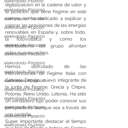
elektrotools-P112000
digitalizaición en la cadena de valor y 
elektrotools-P051000
la posición que tiene Fegime en este 
campo, se ha dedicado a explicar y 
elektrotools-P012000
valorar las previsiones de las energías 
elektrotools-P132000
renovables en España y, sobre todo, 
elektrotools-P993000
la fotovoltaica y cómo los 
elektrotools-P004000
distribuidores del grupo afrontan 
estos nuevos nichos. 
elektrotools-P081000
elektrotools-P093000
Hemos disfrutado de las 
elektrotools-P053000
intervenciones de Fegime Italia con 
Gabriele Depalo, nuevo integrante de 
elektrotools-P019000
la junta de Fegime, Grecia y Chipre, 
elektrotools-P021000
Polonia, Reino Unido, Letonia… Ha sido 
elektrotools-P054000
un verdadero lujo poder conocer sus 
elektrotools-P081000
perspectivas, aunque sea a través de 
una pantalla. 
elektrotools-P929000
Super importante destacar el tiempo 
elektrotools-P547000