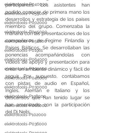
elektrotools-P040000
participantes. Los asistentes han 
podido conocer de primera mano los 
elektrotools-P059000
desarrollos y estrategia de los países 
elektrotools-P002000
miembro del grupo. Comenzaba la 
elektrotools-P045000
mañana con las presentaciones de los 
compañeros de Fegime Finlandia y 
elektrotools-P052000
Países Bálticos. Se desarrollaban las 
elektrotools-P01961
ponencias acompañándolas con 
elektrotools-P064000
vídeos de apoyo y presentación para 
elektrotools-P099000
crear un ambiente dinámico y fácil de 
seguir. Por supuesto, contábamos 
elektrotools-P046000
con pistas de audio en Español, 
elektrotools-P030000
Inglés, Alemán e Italiano y los 
elektrotools-P138000
descansos que han tenido lugar se 
han amenizado con la participación 
elektrotools-P066000
del Dj Neils. 
elektrotools-P102000
elektrotools-P036000