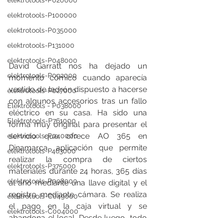
elektrotools-P020000
elektrotools-P100000
elektrotools-P035000
elektrotools-P131000
elektrotools-P048000
David Garratt nos ha dejado un 
elektrotools-P092000
momento cómico cuando aparecía 
vestido de ladrón dispuesto a hacerse 
elektrotools-P027000
con algunos accesorios tras un fallo 
Elektrotools - P038000
eléctrico en su casa. Ha sido una 
Elektrotools-P761000
forma muy original para presentar el 
servicio que ofrece AO 365 en 
elektrotools-P040000
Dinamarca, aplicación que permite 
elektrotools-P463000
realizar la compra de ciertos 
elektrotools-P375000
materiales durante 24 horas, 365 días 
elektrotools-P098000
al año mediante una llave digital y el 
registro mediante cámara. Se realiza 
elektrotools-C049000
el pago en la caja virtual y se 
elektrotools-C004000
abandona el local. Desde luego, todo 