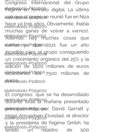
Congreso Internacional del Grupo 
elektrotools-P102000
Fegime en formato digital. La última 
vez que el grupo se reunió fue en Niza 
elektrotools-P087000
hace ya tres años. Obviamente, ¡había 
elektrotools-P096000
muchas ganas de volver a vernos!. 
elektrotools-P041000
Además, hay muchas cosas que 
contar ya que 2021 fue un año 
elektrotools-P083000
increíble para el grupo consiguiendo 
elektrotools-P040000
un crecimiento orgánico del 25% y la 
elektrotools-P046000
adición de 1500 millones de euros 
elektrotools-P121000
alcanzando los 7500 millones de 
euros. 
elektrotools-P118000
elektrotools-P059000
El congreso, que se ha desarrollado 
elektrotools-P086000
durante toda la mañana presentado 
principalmente por David Garratt y 
elektrotools-P033000
Hege Amundsen-Elvestad, el director 
elektrotools-P043000
y la presidenta de Fegime Gmbh, ha 
elektrotools-P065000
tenido un registro de 500 