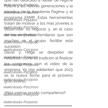
que han dedicado a hablar de Fegime 
elektrotools-P018000
Future y las nuevas generaciones y la 
iniciativa de la Academia Fegime y el 
elektrotools-P024000
programa FAMP. Estas herramientas 
elektrotools-P914900
tratan de motivar a los más jóvenes a 
elektrotools-P007000
desarrollar su negocio y, en el caso 
de las empresas familiares que son 
elektrotools-P026000
muchas en el grupo, facilitar esta 
elektrotools-P009000
sucesión. 
elektrotools-C053000
David y Hege se despiden de 
elektrotools-P025000
nosotros, como es tradición al finalizar 
los congresos, con el video de la 
elektrotools-P058000
empresa. Ya nos adelantan que 2023 
elektrotools-P979800
es la nueva fecha para el próximo 
elektrotools-P033000
gran evento. 
elektrotools-P007000
¡¡Nos vemos pronto compañeros!! 
elektrotools-P005000
elektrotools-P021000
___________________________________