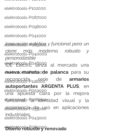
elektrotools-P102000
elektrotools-P087000
elektrotools-P096000
elektrotools-P041000
Innovación estética y funcional para un 
elektrotools-P083000
cierre más moderno, robusto y 
elektrotools-P040000
personalizable
elektrotools-P046000
IDE Electric lanza al mercado una 
nueva maneta de palanca
 para su 
elektrotools-P121000
reconocida serie de 
armarios 
elektrotools-P118000
autoportantes ARGENTA PLUS
, en 
elektrotools-P059000
una apuesta clara por la mejora 
elektrotools-P086000
funcional, la identidad visual y la 
experiencia de uso en aplicaciones 
elektrotools-P033000
industriales.
elektrotools-P043000
elektrotools-P065000
Diseño robusto y renovado