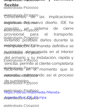
elektrotools-P020000
flexible
elektrotools-P100000
elektrotools-P035000
Conscientes de las implicaciones 
logísticas del nuevo diseño, IDE ha 
elektrotools-P131000
previsto un sistema de cierre 
elektrotools-P048000
provisional para el transporte, 
elektrotools-P092000
evitando posibles daños durante la 
elektrotools-P027000
manipulación. La maneta definitiva se 
suministra almacenada en el interior 
Elektrotools - P038000
del armario y su instalación, rápida y 
Elektrotools-P761000
sencilla, permite al cliente completarla 
elektrotools-P040000
fácilmente en el momento que lo 
necesite, optimizando así el proceso 
elektrotools-P463000
de suministro.
elektrotools-P375000
elektrotools-P098000
https://ide.es/multimedia/Maneta-
Argenta-Plus_IDE_ES.mp4
elektrotools-C049000
elektrotools-C004000