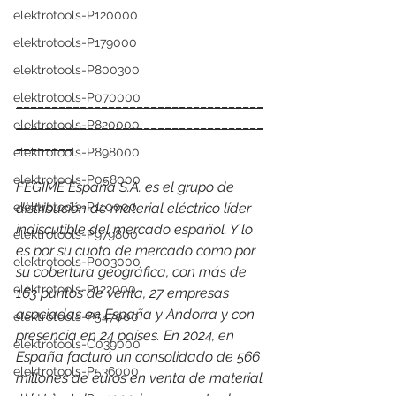
elektrotools-P120000
elektrotools-P179000
elektrotools-P800300
elektrotools-P070000
___________________________________
___________________________________
elektrotools-P820000
________
elektrotools-P898000
elektrotools-P058000
FEGIME España S.A. es el grupo de 
elektrotools-P110000
distribución de material eléctrico líder 
indiscutible del mercado español. Y lo 
elektrotools-P979800
es por su cuota de mercado como por 
elektrotools-P003000
su cobertura geográfica, con más de 
elektrotools-P122000
163 puntos de venta, 27 empresas 
asociadas en España y Andorra y con 
elektrotools-P547000
presencia en 24 países. 
En 2024, en 
elektrotools-C039000
España facturó un consolidado de 566 
elektrotools-P536000
millones de euros en venta de material 