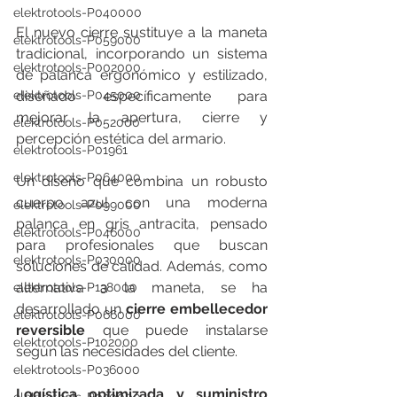
elektrotools-P040000
El nuevo cierre sustituye a la maneta 
elektrotools-P059000
tradicional, incorporando un sistema 
elektrotools-P002000
de palanca ergonómico y estilizado, 
diseñado específicamente para 
elektrotools-P045000
mejorar la apertura, cierre y 
elektrotools-P052000
percepción estética del armario.
elektrotools-P01961
elektrotools-P064000
Un diseño que combina un robusto 
cuerpo azul con una moderna 
elektrotools-P099000
palanca en gris antracita, pensado 
elektrotools-P046000
para profesionales que buscan 
elektrotools-P030000
soluciones de calidad. Además, como 
alternativa a la maneta, se ha 
elektrotools-P138000
desarrollado un 
cierre embellecedor 
elektrotools-P066000
reversible
 que puede instalarse 
elektrotools-P102000
según las necesidades del cliente.
elektrotools-P036000
Logística optimizada y suministro 