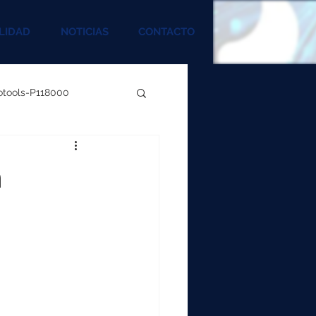
LIDAD
NOTICIAS
CONTACTO
rotools-P118000
00
n
000
00