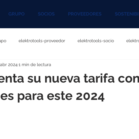
GRUPO
SOCIOS
PROVEEDORES
SOSTENIBI
upo
elektrotools-proveedor
elektrotools-socio
elekt
 abr 2024
1 min de lectura
otools-P060000
elektrotools-P027000
elektrotools-P1020
enta su nueva tarifa co
rotools-P096000
elektrotools-P041000
elektrotools-P083
es para este 2024
rotools-P046000
elektrotools-P121000
elektrotools-P1180