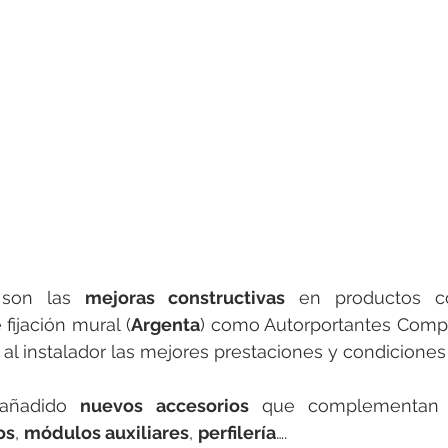
 son las 
mejoras constructivas
 en productos 
 fijación mural (
Argenta
) como Autorportantes Comp
e al instalador las mejores prestaciones y condiciones
añadido 
nuevos accesorios
 que complementan y 
os
, 
módulos auxiliares
, 
perfilería
….