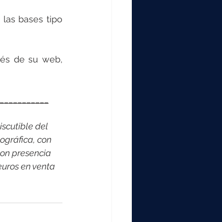
 las bases tipo 
Para cualquier consulta no dudes en contactar con IDE Electric a través de su web, 
___________
scutible del 
ográfica, con 
on presencia 
euros en venta 