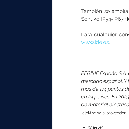
También se amplía 
Schuko IP54-IP67 (
www.ide.es
.
_________________
FEGIME España S.A. es
mercado español. Y l
más de 174 puntos d
en 24 países. En 202
de material eléctri
elektrotools-proveedor