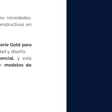
es novedades, 
nstructivas en 
erie Gold para 
ad y diseño.
dencial
, y está 
n 
modelos de 