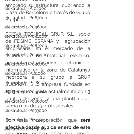
ampliado su estructura, cubriendo la 
elektrotools-P102000
plaza de Barcelona a través de Grupo 
elektrotools-P087000
Sueprat.
elektrotools-P096000
COEVA TECNICAL GRUP, S.L., socio 
elektrotools-P041000
de FEGIME ESPAÑA y  agrupación 
elektrotools-P083000
empresarial en el mercado de la 
elektrotools-P040000
distribución de material eléctrico, 
neumático, iluminación, electrónico e 
elektrotools-P046000
informático en la zona de Catalunya 
elektrotools-P121000
incorpora a su grupo a GRUP 
elektrotools-P118000
SUEPRAT, S.L., empresa fundada en 
1983 y que cuenta actualmente con 3 
elektrotools-P059000
puntos de venta y una plantilla que 
elektrotools-P086000
suma más de 35 profesionales.
elektrotools-P033000
elektrotools-P043000
Con esta incorporación, que 
será 
efectiva desde el 1 de enero de este 
elektrotools-P065000