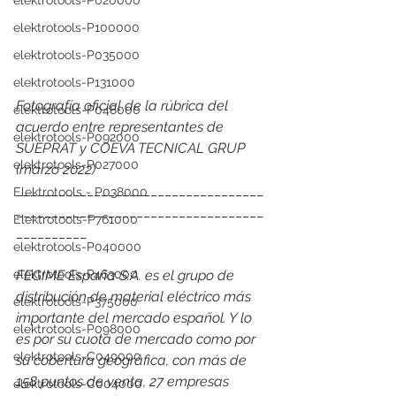
elektrotools-P020000
elektrotools-P100000
elektrotools-P035000
elektrotools-P131000
Fotografía oficial de la rúbrica del 
elektrotools-P048000
acuerdo entre representantes de 
elektrotools-P092000
SUEPRAT y COEVA TECNICAL GRUP 
elektrotools-P027000
(marzo 2022)
___________________________________
Elektrotools - P038000
___________________________________
Elektrotools-P761000
__________
elektrotools-P040000
FEGIME España S.A. es el grupo de 
elektrotools-P463000
distribución de material eléctrico más 
elektrotools-P375000
importante del mercado español. Y lo 
elektrotools-P098000
es por su cuota de mercado como por 
elektrotools-C049000
su cobertura geográfica, con más de 
158 puntos de venta, 27 empresas 
elektrotools-C004000