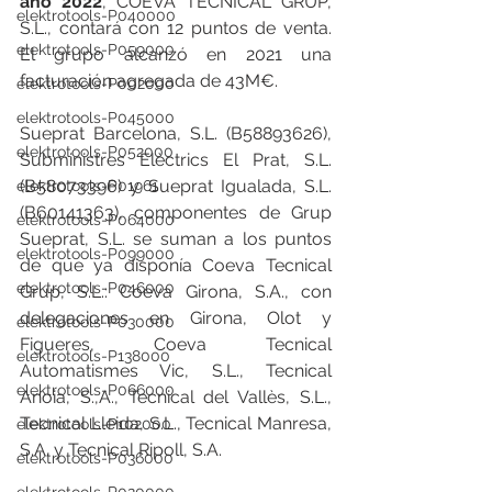
año 2022
, COEVA TECNICAL GRUP, 
elektrotools-P040000
S.L., contará con 12 puntos de venta. 
elektrotools-P059000
El grupo alcanzó en 2021 una 
facturación agregada de 43M€.
elektrotools-P002000
elektrotools-P045000
Sueprat Barcelona, S.L. (B58893626), 
elektrotools-P052000
Subministres Elèctrics El Prat, S.L. 
(B58073396) y Sueprat Igualada, S.L. 
elektrotools-P01961
(B60141363), componentes de Grup 
elektrotools-P064000
Sueprat, S.L. se suman a los puntos 
elektrotools-P099000
de que ya disponía Coeva Tecnical 
elektrotools-P046000
Grup, S.L.: Coeva Girona, S.A., con 
delegaciones en Girona, Olot y 
elektrotools-P030000
Figueres, Coeva Tecnical 
elektrotools-P138000
Automatismes Vic, S.L., Tecnical 
elektrotools-P066000
Anoia, S.,A., Tecnical del Vallès, S.L., 
Tecnical Lleida, S.L., Tecnical Manresa, 
elektrotools-P102000
S.A. y Tecnical Ripoll, S.A.
elektrotools-P036000