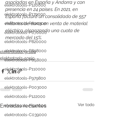
asociadas en España y Andorra y con 
elektrotools-P120000
presencia en 24 países. En 2021, en 
elektrotools-P179000
España facturó un consolidado de 557 
millones de euros en venta de material 
elektrotools-P800300
eléctrico, alcanzando una cuota de 
elektrotools-P070000
mercado del 15%.
elektrotools-P820000
elektrotools-P898000
elektrotools-grupo
elektrotools-socio
elektrotools-P058000
elektrotools-P110000
elektrotools-P979800
elektrotools-P003000
elektrotools-P122000
Ver todo
Entradas recientes
elektrotools-P547000
elektrotools-C039000
elektrotools-P536000