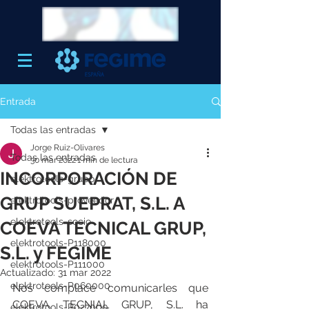
Entrada
Todas las entradas
Jorge Ruiz-Olivares
Todas las entradas
30 mar 2022
1 min de lectura
INCORPORACIÓN DE
elektrotools-grupo
GRUP SUEPRAT, S.L. A
elektrotools-proveedor
elektrotools-socio
COEVA TECNICAL GRUP,
elektrotools-P118000
S.L. y FEGIME
elektrotools-P111000
Actualizado:
31 mar 2022
elektrotools-P060000
Nos complace comunicarles que 
COEVA TECNIAL GRUP, S.L. ha 
elektrotools-P027000