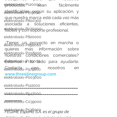
elektrotools-P120000
productos sean fácilmente 
identificables según su aplicación, y 
elektrotools-P179000
que nuestra marca esté cada vez más 
elektrotools-P800300
asociada a soluciones eficientes, 
elektrotools-P070000
fiables y con soporte profesional.
elektrotools-P820000
¿Tienes un proyecto en marcha o 
elektrotools-P898000
quieres más información sobre 
elektrotools-P058000
nuestras condiciones comerciales? 
elektrotools-P110000
Estamos a tu lado para ayudarte. 
Contacta con nosotros en 
elektrotools-P979800
www.threelinegroup.com
elektrotools-P003000
elektrotools-P122000
___________________________________
___________________________________
elektrotools-P547000
________
elektrotools-C039000
elektrotools-P536000
FEGIME España S.A. es el grupo de 