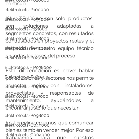
elektrotools-P020000
continuo.
elektrotools-P100000
ISI y TELLY no son solo productos, 
elektrotools-P035000
son soluciones adaptadas a 
elektrotools-P131000
segmentos concretos, con resultados 
elektrotools-P048000
contrastados en proyectos reales y el 
respaldo de nuestro equipo técnico 
elektrotools-P092000
en todas las fases del proceso.
elektrotools-P027000
Elektrotools - P038000
Esta diferenciación es clave: hablar 
Elektrotools-P761000
por soluciones y sectores nos permite 
conectar mejor con instaladores, 
elektrotools-P040000
proyectistas y responsables de 
elektrotools-P463000
mantenimiento, ayudándoles a 
elektrotools-P375000
encontrar justo lo que necesitan.
elektrotools-P098000
En Threeline creemos que comunicar 
elektrotools-C049000
bien es también vender mejor. Por eso 
elektrotools-C004000
trabajamos para que nuestros 