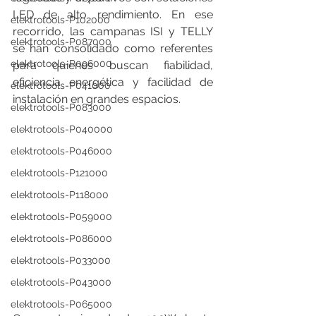
LED de alto rendimiento. En ese 
elektrotools-P102000
recorrido, las campanas ISI y TELLY 
elektrotools-P087000
se han consolidado como referentes 
elektrotools-P096000
para quienes buscan fiabilidad, 
eficiencia energética y facilidad de 
elektrotools-P041000
instalación en grandes espacios.
elektrotools-P083000
elektrotools-P040000
elektrotools-P046000
elektrotools-P121000
elektrotools-P118000
elektrotools-P059000
elektrotools-P086000
elektrotools-P033000
elektrotools-P043000
elektrotools-P065000