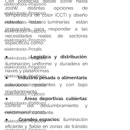
Con potencias desde 100W hasta 
elektrotools-P040000
200W, distintas opciones de 
elektrotools-P059000
temperatura de color (CCT) y diseño 
robusto, estas luminarias están 
elektrotools-P002000
preparadas para responder a las 
elektrotools-P045000
necesidades reales de sectores 
elektrotools-P052000
específicos como:
elektrotools-P01961
●      
Logística y distribución
: 
elektrotools-P064000
iluminación uniforme y duradera en 
elektrotools-P099000
naves y plataformas.
elektrotools-P046000
●      
Industria pesada o alimentaria
: 
soluciones resistentes y con bajo 
elektrotools-P030000
mantenimiento.
elektrotools-P138000
●      
Áreas deportivas cubiertas
: 
elektrotools-P066000
control del deslumbramiento y 
elektrotools-P102000
rendimiento constante.
●      
Grandes espacios:
  iluminación 
elektrotools-P036000
eficiente y fiable en zonas de tránsito 