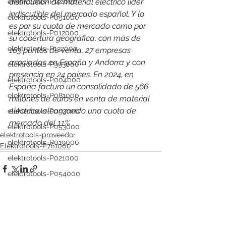
distribución de material eléctrico líder 
elektrotools-P112000
indiscutible del mercado español. Y lo 
elektrotools-P051000
es por su cuota de mercado como por 
elektrotools-P012000
su cobertura geográfica, con más de 
elektrotools-P132000
163 puntos de venta, 27 empresas 
asociadas en España y Andorra y con 
elektrotools-P993000
presencia en 24 países. 
En 2024, en 
elektrotools-P004000
España facturó un consolidado de 566 
elektrotools-P081000
millones de euros en venta de material 
eléctrico, alcanzando una cuota de 
elektrotools-P093000
mercado del 11%
elektrotools-P053000
elektrotools-proveedor
elektrotools-P019000
Elektrotools-P761000
elektrotools-P021000
elektrotools-P054000
elektrotools-P081000
elektrotools-P929000
elektrotools-P547000
Ver todo