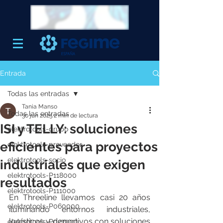
Entrada
Todas las entradas
Tania Manso
Todas las entradas
30 jun 2025
2 min de lectura
ISI y TELLY: soluciones
elektrotools-grupo
eficientes para proyectos
elektrotools-proveedor
elektrotools-socio
industriales que exigen
elektrotools-P118000
resultados
elektrotools-P111000
En Threeline llevamos casi 20 años 
elektrotools-P060000
iluminando entornos industriales, 
logísticos y deportivos con soluciones 
elektrotools-P027000