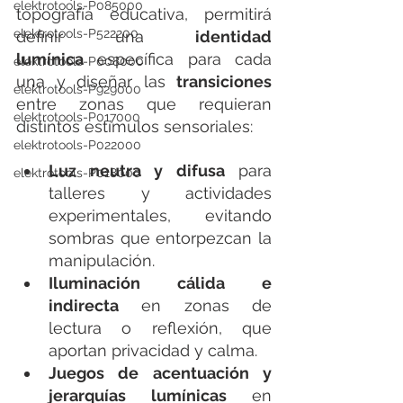
elektrotools-P085000
topografía educativa, permitirá 
elektrotools-P522200
definir una 
identidad 
lumínica
 específica para cada 
elektrotools-P008000
una y diseñar las 
transiciones 
elektrotools-P929000
entre zonas que requieran 
elektrotools-P017000
distintos estímulos sensoriales:
elektrotools-P022000
Luz neutra y difusa
 para 
elektrotools-P018000
talleres y actividades 
experimentales, evitando 
sombras que entorpezcan la 
manipulación.
Iluminación cálida e 
indirecta
 en zonas de 
lectura o reflexión, que 
aportan privacidad y calma.
Juegos de acentuación y 
jerarquías lumínicas
 en 