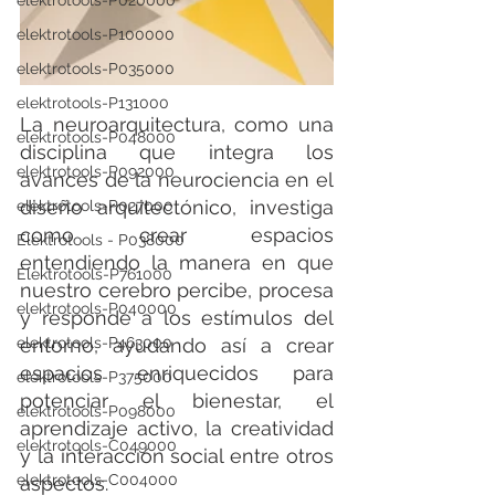
elektrotools-P020000
elektrotools-P100000
elektrotools-P035000
elektrotools-P131000
La neuroarquitectura, como una 
elektrotools-P048000
disciplina que integra los 
elektrotools-P092000
avances de la neurociencia en el 
diseño arquitectónico, investiga 
elektrotools-P027000
como crear espacios 
Elektrotools - P038000
entendiendo la manera en que 
Elektrotools-P761000
nuestro cerebro percibe, procesa 
elektrotools-P040000
y responde a los estímulos del 
entorno, ayudando así a crear 
elektrotools-P463000
espacios enriquecidos para 
elektrotools-P375000
potenciar el bienestar, el 
elektrotools-P098000
aprendizaje activo, la creatividad 
elektrotools-C049000
y la interacción social entre otros 
elektrotools-C004000
aspectos.