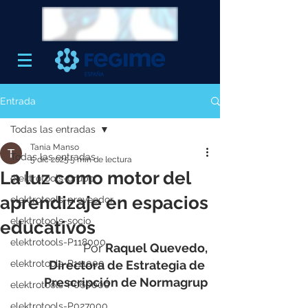
Entrada
Todas las entradas
Tania Manso
Todas las entradas
5 dic 2025
5 min de lectura
La luz como motor del
elektrotools-grupo
aprendizaje en espacios
elektrotools-proveedor
elektrotools-socio
educativos
elektrotools-P118000
Por
 Raquel Quevedo,
elektrotools-P111000
Directora de Estrategia de 
Prescripción de Normagrup
elektrotools-P060000
elektrotools-P027000