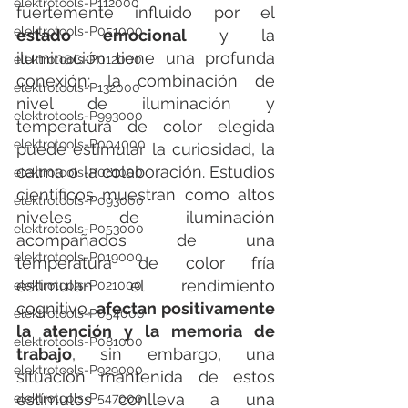
elektrotools-P112000
fuertemente influido por el 
elektrotools-P051000
estado emocional
 y la 
iluminación tiene una profunda 
elektrotools-P012000
conexión: la combinación de 
elektrotools-P132000
nivel de iluminación y 
elektrotools-P993000
temperatura de color elegida 
elektrotools-P004000
puede estimular la curiosidad, la 
calma o la colaboración. Estudios 
elektrotools-P081000
científicos muestran como altos 
elektrotools-P093000
niveles de iluminación 
elektrotools-P053000
acompañados de una 
elektrotools-P019000
temperatura de color fría 
estimulan el rendimiento 
elektrotools-P021000
cognitivo, 
afectan positivamente 
elektrotools-P054000
la atención y la memoria de 
elektrotools-P081000
trabajo
, sin embargo, una 
elektrotools-P929000
situación mantenida de estos 
estímulos conlleva a una 
elektrotools-P547000