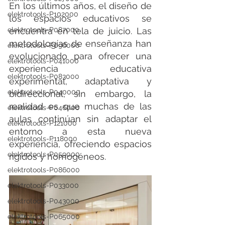
En los últimos años, el diseño de 
elektrotools-P102000
los espacios educativos se 
elektrotools-P087000
encuentra en tela de juicio. Las 
metodologías de enseñanza han 
elektrotools-P096000
evolucionado para ofrecer una 
elektrotools-P041000
experiencia educativa 
elektrotools-P083000
experimental, adaptativa y 
elektrotools-P040000
bidireccional, sin embargo, la 
realidad es que muchas de las 
elektrotools-P046000
aulas continúan sin adaptar el 
elektrotools-P121000
entorno a esta nueva 
elektrotools-P118000
experiencia, ofreciendo espacios 
elektrotools-P059000
rígidos y homogéneos.
elektrotools-P086000
elektrotools-P033000
elektrotools-P043000
elektrotools-P065000