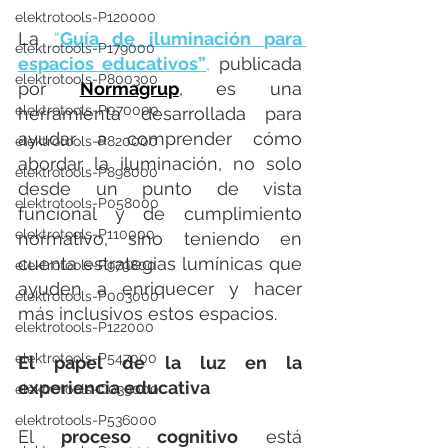
elektrotools-P120000
La 
“
Guía de iluminación para 
elektrotools-P179000
espacios educativos”
,
 publicada 
elektrotools-P800300
por 
Normagrup
, es una 
elektrotools-P070000
herramienta desarrollada para 
ayudar a comprender cómo 
elektrotools-P820000
abordar la iluminación, no solo 
elektrotools-P898000
desde un punto de vista 
elektrotools-P058000
funcional y de cumplimiento 
elektrotools-P110000
normativo, sino teniendo en 
cuenta estrategias lumínicas que 
elektrotools-P979800
ayuden a enriquecer y hacer 
elektrotools-P003000
más inclusivos estos espacios.
elektrotools-P122000
elektrotools-P547000
El papel de la luz en la 
experiencia educativa
elektrotools-C039000
elektrotools-P536000
El 
proceso cognitivo
 está 