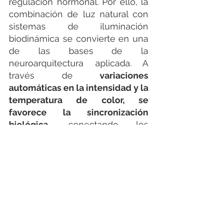
regulación hormonal. Por ello, la 
combinación de luz natural con 
sistemas de iluminación 
biodinámica se convierte en una 
de las bases de la 
neuroarquitectura aplicada. A 
través de 
variaciones 
automáticas en la intensidad y la 
temperatura de color, se 
favorece la sincronización 
biológica
, conectando los 
espacios interiores con el 
dinamismo de la luz solar.
Por este motivo Normagrup 
incorpora la tecnología 
SALUZ®
,
 una patente registrada 
fruto de la 
investigación 