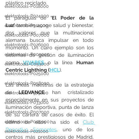
plástico reciclado.
elektrotools-P018000
elektrotools-P024000
El paraguas de 
‘El Poder de la 
Luz’
 también acoge salud y bienestar, 
elektrotools-P914900
dos valores que la multinacional 
elektrotools-P007000
alemana busca impulsar en todo 
elektrotools-P026000
momento. Un claro ejemplo son los 
elektrotools-P009000
sistemas de gestión de iluminación 
como 
VIVARES
 o la línea 
Human 
elektrotools-C053000
Centric Lighthing (
HCL
).
elektrotools-P025000
elektrotools-P058000
Las líneas maestras de la estrategia 
de 
LEDVANCE
 han cristalizado 
elektrotools-P979800
especialmente en sus proyectos de 
elektrotools-P033000
iluminación deportiva, punta de lanza 
elektrotools-P007000
de su cartera de casos de éxito. El 
elektrotools-P005000
último de ellos ha sido el 
Club 
Deportivo Somontes
, uno de los 
elektrotools-P021000
centros más prestigiosos de Madrid, 