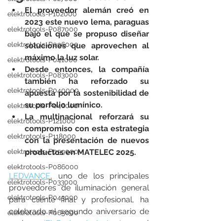
El proveedor alemán creó en 
elektrotools-P102000
2023 este nuevo lema, paraguas 
elektrotools-P087000
bajo el que se propuso diseñar 
elektrotools-P096000
soluciones que aprovechen al 
máximo la luz solar.
elektrotools-P041000
Desde entonces, la compañía 
elektrotools-P083000
también ha reforzado su 
elektrotools-P040000
apuesta por la sostenibilidad de 
su porfolio lumínico.
elektrotools-P046000
La multinacional reforzará su 
elektrotools-P121000
compromiso con esta estrategia 
elektrotools-P118000
con la presentación de nuevos 
elektrotools-P059000
productos en MATELEC 2025.
elektrotools-P086000
LEDVANCE
, uno de los principales 
elektrotools-P033000
proveedores de iluminación general 
elektrotools-P043000
para cliente final y profesional, ha 
celebrado el segundo aniversario de 
elektrotools-P065000