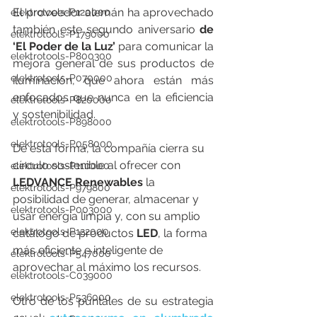
El proveedor alemán ha aprovechado 
elektrotools-P120000
también este segundo aniversario 
de 
elektrotools-P179000
‘El Poder de la Luz’
 para comunicar la 
elektrotools-P800300
mejora general de sus productos de 
elektrotools-P070000
iluminación, que ahora están más 
enfocados que nunca en la eficiencia 
elektrotools-P820000
y sostenibilidad.
elektrotools-P898000
elektrotools-P058000
De esta forma, la compañía cierra su 
círculo sostenible al ofrecer con 
elektrotools-P110000
LEDVANCE Renewables 
la 
elektrotools-P979800
posibilidad de generar, almacenar y 
elektrotools-P003000
usar energía limpia y, con su amplio 
elektrotools-P122000
catálogo de productos 
LED
, la forma 
más eficiente e inteligente de 
elektrotools-P547000
aprovechar al máximo los recursos. 
elektrotools-C039000
elektrotools-P536000
Otro de los puntales de su estrategia 