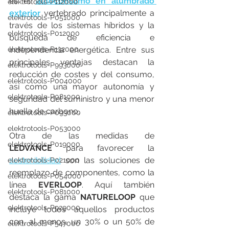
es el 
autoconsumo en alumbrado 
elektrotools-P112000
exterior
 vertebrado principalmente a 
elektrotools-P051000
través de los sistemas híbridos y la 
elektrotools-P012000
búsqueda de eficiencia e 
elektrotools-P132000
independencia energética. Entre sus 
principales ventajas destacan la 
elektrotools-P993000
reducción de costes y del consumo, 
elektrotools-P004000
así como una mayor autonomía y 
elektrotools-P081000
seguridad del suministro y una menor 
huella de carbono.
elektrotools-P093000
elektrotools-P053000
Otra de las medidas de 
elektrotools-P019000
LEDVANCE
 para favorecer la 
sostenibilidad
 son las soluciones de 
elektrotools-P021000
reemplazo de componentes, como la 
elektrotools-P054000
línea 
EVERLOOP
. Aquí también 
elektrotools-P081000
destaca la gama 
NATURELOOP
 que 
elektrotools-P929000
incluye todos aquellos productos 
con, al menos, un 30% o un 50% de 
elektrotools-P547000