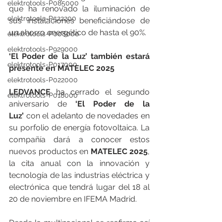
elektrotools-P085000
que ha renovado la iluminación de 
elektrotools-P522200
sus instalaciones beneficiándose de 
un ahorro energético de hasta el 90%.
elektrotools-P008000
elektrotools-P929000
‘El Poder de la Luz’ también estará 
elektrotools-P017000
presente en MATELEC 2025
elektrotools-P022000
LEDVANCE
 ha cerrado el segundo 
elektrotools-P018000
aniversario de 
‘El Poder de la 
Luz’
 con el adelanto de novedades en 
su porfolio de energía fotovoltaica. La 
compañía dará a conocer estos 
nuevos productos en 
MATELEC 2025
, 
la cita anual con la innovación y 
tecnología de las industrias eléctrica y 
electrónica que tendrá lugar del 18 al 
20 de noviembre en IFEMA Madrid.