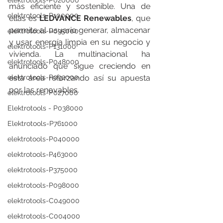
elektrotools-P020000
más eficiente y sostenible. Una de 
elektrotools-P100000
ellas es 
LEDVANCE Renewables
, que 
permite al usuario generar, almacenar 
elektrotools-P035000
y usar energía limpia en su negocio y 
elektrotools-P131000
vivienda. La multinacional ha 
elektrotools-P048000
anunciado que sigue creciendo en 
elektrotools-P092000
esta área reforzando así su apuesta 
por las renovables.
elektrotools-P027000
Elektrotools - P038000
Elektrotools-P761000
elektrotools-P040000
elektrotools-P463000
elektrotools-P375000
elektrotools-P098000
elektrotools-C049000
elektrotools-C004000