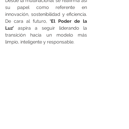
Desde la multinacional se reafirma así 
su papel como referente en 
innovación, sostenibilidad y eficiencia. 
De cara al futuro, 
‘El Poder de la 
Luz’
 aspira a seguir liderando la 
transición hacia un modelo más 
limpio, inteligente y responsable.
___________________________________
___________________________________
________
FEGIME España S.A. es el grupo de 
distribución de material eléctrico líder 
indiscutible del mercado español. Y lo 
es por su cuota de mercado como por 
su cobertura geográfica, con más de 
163 puntos de venta, 26 empresas 
asociadas en España y Andorra y con 