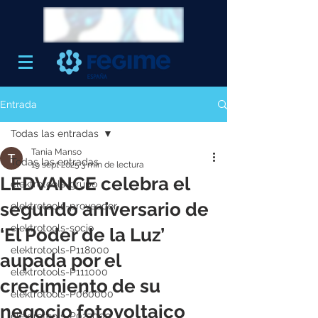
Entrada
Todas las entradas
Tania Manso
Todas las entradas
19 sept 2025
3 min de lectura
LEDVANCE celebra el
elektrotools-grupo
segundo aniversario de
elektrotools-proveedor
elektrotools-socio
‘El Poder de la Luz’
elektrotools-P118000
aupada por el
elektrotools-P111000
crecimiento de su
elektrotools-P060000
negocio fotovoltaico
elektrotools-P027000