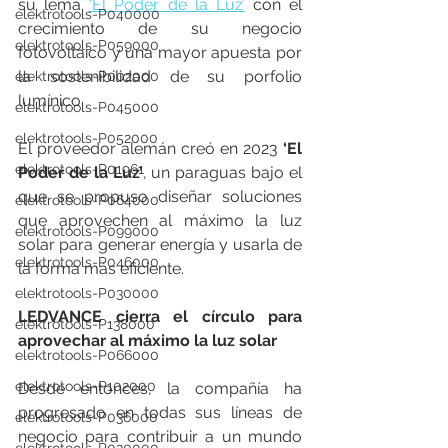
su lema 
‘El Poder de la Luz’
 con el 
elektrotools-P040000
crecimiento de su negocio 
elektrotools-P059000
fotovoltaico y una mayor apuesta por 
la sostenibilidad de su porfolio 
elektrotools-P002000
lumínico.
elektrotools-P045000
elektrotools-P052000
El proveedor alemán creó en 2023 
‘El 
elektrotools-P01961
Poder de la Luz’
, un paraguas bajo el 
que se propuso diseñar soluciones 
elektrotools-P064000
que aprovechen al máximo la luz 
elektrotools-P099000
solar para generar energía y usarla de 
elektrotools-P046000
la forma más eficiente.
elektrotools-P030000
LEDVANCE cierra el círculo para 
elektrotools-P138000
aprovechar al máximo la luz solar
elektrotools-P066000
elektrotools-P102000
Desde entonces, la compañía ha 
progresado en todas sus líneas de 
elektrotools-P036000
negocio para contribuir a un mundo 