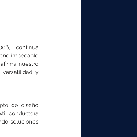
6, continúa 
seño impecable 
afirma nuestro 
ersatilidad y 
.
pto de diseño 
til conductora 
ndo soluciones 