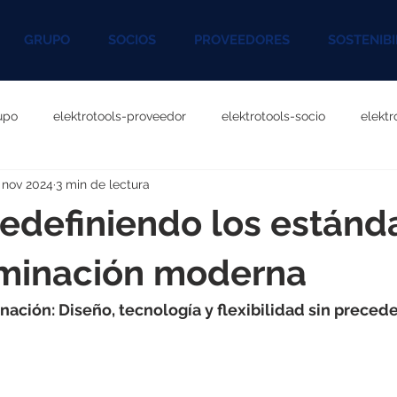
GRUPO
SOCIOS
PROVEEDORES
SOSTENIBI
upo
elektrotools-proveedor
elektrotools-socio
elekt
 nov 2024
3 min de lectura
otools-P060000
elektrotools-P027000
elektrotools-P1020
edefiniendo los estánd
rotools-P096000
elektrotools-P041000
elektrotools-P083
uminación moderna
inación: Diseño, tecnología y flexibilidad sin preced
rotools-P046000
elektrotools-P121000
elektrotools-P1180