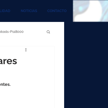
LIDAD
NOTICIAS
CONTACTO
rotools-P118000
00
ares
000
entes.
00