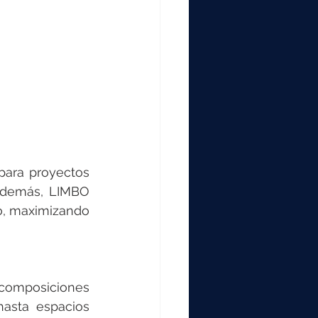
para proyectos 
Además, LIMBO 
o, maximizando 
composiciones 
asta espacios 