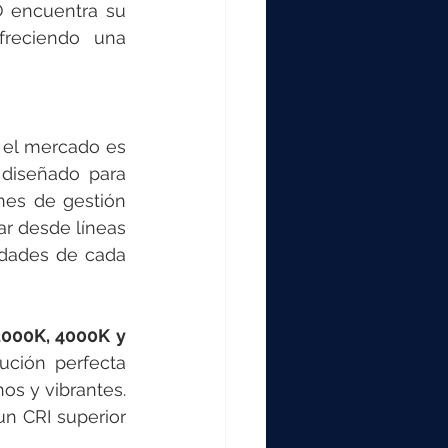
O encuentra su 
freciendo una 
 el mercado es 
diseñado para 
nes de gestión 
r desde líneas 
dades de cada 
000K, 4000K y 
ución perfecta 
s y vibrantes. 
n CRI superior 