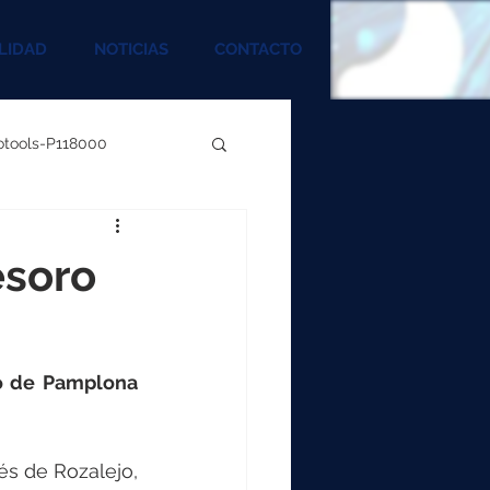
LIDAD
NOTICIAS
CONTACTO
rotools-P118000
00
esoro
000
o de Pamplona 
00
s de Rozalejo, 