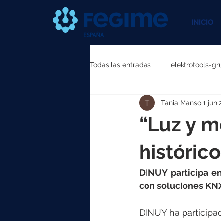
INICIO
Todas las entradas
elektrotools-gr
Tania Manso
1 jun
elektrotools-P111000
elektr
“Luz y m
elektrotools-P087000
elekt
histórico
DINUY participa en
elektrotools-P040000
elekt
con soluciones KNX 
DINUY ha participad