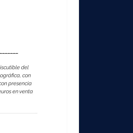
_______
scutible del 
ográfica, con 
con presencia 
euros en venta 