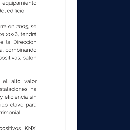
000
e equipamiento 
l edificio.
2000
ra en 2005, se 
te 2026, tendrá 
e la Dirección 
0
ia, combinando 
sitivas, salón 
el alto valor 
stalaciones ha 
 eficiencia sin 
ido clave para 
rimonial.
ositivos KNX, 