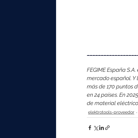
__________________
FEGIME España S.A. es
mercado español. Y l
más de 170 puntos d
en 24 países. 
En 2025
de material eléctri
elektrotools-proveedor