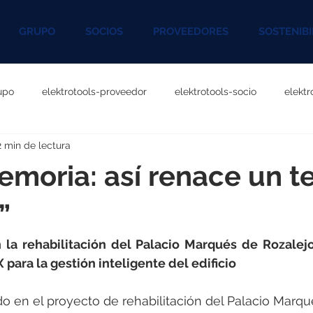
GRUPO
SOCIOS
PROVEEDORES
SOSTENIBI
upo
elektrotools-proveedor
elektrotools-socio
elekt
2 min de lectura
otools-P060000
elektrotools-P027000
elektrotools-P1020
emoria: así renace un t
rotools-P096000
elektrotools-P041000
elektrotools-P083
”
 la rehabilitación del Palacio Marqués de Rozalej
rotools-P046000
elektrotools-P121000
elektrotools-P1180
para la gestión inteligente del edificio
o en el proyecto de rehabilitación del Palacio Marqué