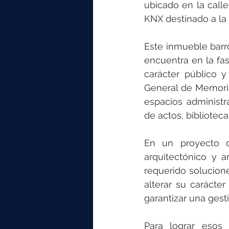
elektrotools-P059000
elekt
ubicado en la call
KNX destinado a la g
elektrotools-P065000
elekt
Este inmueble barro
encuentra en la fas
carácter público y 
elektrotools-P045000
elekt
General de Memoria
espacios administra
de actos, bibliotec
elektrotools-P099000
elekt
En un proyecto de
arquitectónico y a
requerido solucione
alterar su carácter
garantizar una gest
Para lograr esos 