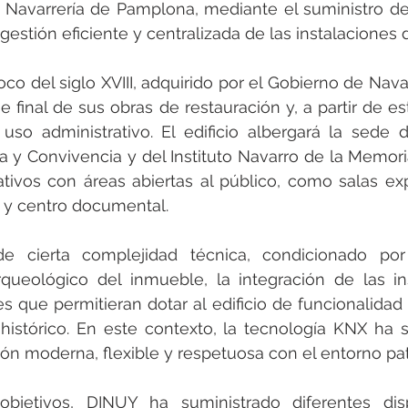
rotools-P086000
elektrotools-P033000
elektrotools-P043
e Navarrería de Pamplona, mediante el suministro d
estión eficiente y centralizada de las instalaciones de
rotools-P040000
elektrotools-P059000
elektrotools-P00
co del siglo XVIII, adquirido por el Gobierno de Navar
e final de sus obras de restauración y, a partir de es
uso administrativo. El edificio albergará la sede d
rotools-P052000
elektrotools-P01961
elektrotools-P06400
 y Convivencia y del Instituto Navarro de la Memor
tivos con áreas abiertas al público, como salas expo
a y centro documental.
rotools-P046000
 cierta complejidad técnica, condicionado por 
rqueológico del inmueble, la integración de las in
s que permitieran dotar al edificio de funcionalidad y
 histórico. En este contexto, la tecnología KNX ha s
ión moderna, flexible y respetuosa con el entorno pat
objetivos, DINUY ha suministrado diferentes disp