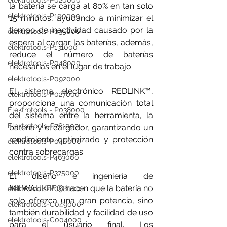
elektrotools-P020000
la batería se carga al 80% en tan solo 
elektrotools-P100000
15 minutos, ayudando a minimizar el 
tiempo de inactividad causado por la 
elektrotools-P035000
espera al cargar las baterías, además, 
elektrotools-P131000
reduce el número de baterías 
elektrotools-P048000
necesarias en el lugar de trabajo.
elektrotools-P092000
El sistema electrónico REDLINK™, 
elektrotools-P027000
proporciona una comunicación total 
Elektrotools - P038000
del sistema entre la herramienta, la 
Elektrotools-P761000
batería y el cargador, garantizando un 
rendimiento optimizado y protección 
elektrotools-P040000
contra sobrecargas.
elektrotools-P463000
elektrotools-P375000
El diseño e ingeniería de 
MILWAUKEE® hacen que la batería no 
elektrotools-P098000
solo ofrezca una gran potencia, sino 
elektrotools-C049000
también durabilidad y facilidad de uso 
elektrotools-C004000
para el usuario final. Los 