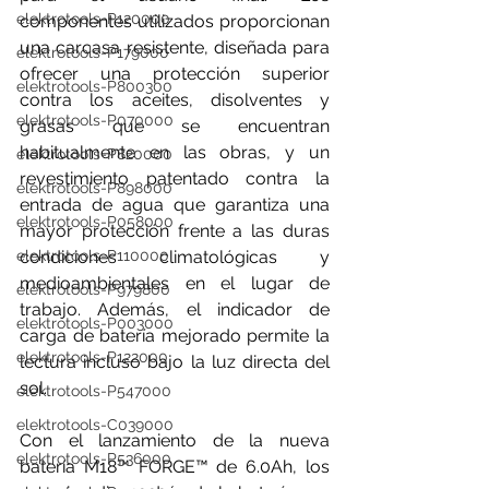
elektrotools-P120000
componentes utilizados proporcionan 
una carcasa resistente, diseñada para 
elektrotools-P179000
ofrecer una protección superior 
elektrotools-P800300
contra los aceites, disolventes y 
elektrotools-P070000
grasas que se encuentran 
habitualmente en las obras, y un 
elektrotools-P820000
revestimiento patentado contra la 
elektrotools-P898000
entrada de agua que garantiza una 
elektrotools-P058000
mayor protección frente a las duras 
elektrotools-P110000
condiciones climatológicas y 
medioambientales en el lugar de 
elektrotools-P979800
trabajo. Además, el indicador de 
elektrotools-P003000
carga de batería mejorado permite la 
elektrotools-P122000
lectura incluso bajo la luz directa del 
sol.
elektrotools-P547000
elektrotools-C039000
Con el lanzamiento de la nueva 
elektrotools-P536000
batería M18™ FORGE™ de 6.0Ah, los 