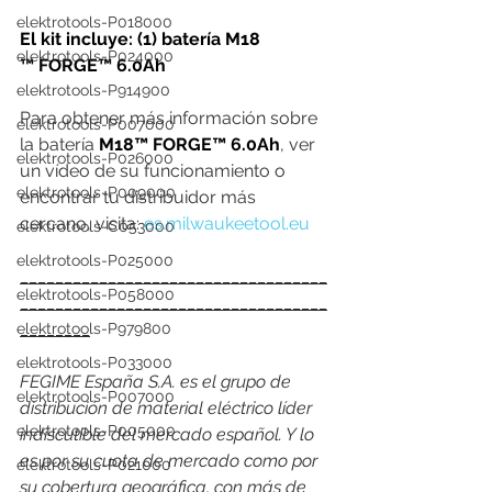
elektrotools-P018000
El kit incluye: (1) batería M18 
elektrotools-P024000
™ FORGE™ 6.0Ah
elektrotools-P914900
Para obtener más información sobre 
elektrotools-P007000
la batería
 M18™ FORGE™ 6.0Ah
, ver 
elektrotools-P026000
un vídeo de su funcionamiento o 
elektrotools-P009000
encontrar tu distribuidor más 
cercano, visita: 
es.milwaukeetool.eu
elektrotools-C053000
elektrotools-P025000
___________________________________
elektrotools-P058000
___________________________________
________
elektrotools-P979800
elektrotools-P033000
FEGIME España S.A. es el grupo de 
elektrotools-P007000
distribución de material eléctrico líder 
elektrotools-P005000
indiscutible del mercado español. Y lo 
es por su cuota de mercado como por 
elektrotools-P021000
su cobertura geográfica, con más de 