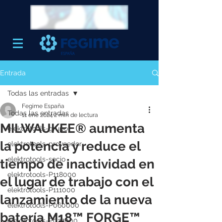
Entrada
Todas las entradas
Fegime España
Todas las entradas
11 ene 2024
2 min de lectura
MILWAUKEE® aumenta
elektrotools-grupo
la potencia y reduce el
elektrotools-proveedor
elektrotools-socio
tiempo de inactividad en
elektrotools-P118000
el lugar de trabajo con el
elektrotools-P111000
lanzamiento de la nueva
elektrotools-P060000
batería M18™ FORGE™
elektrotools-P027000