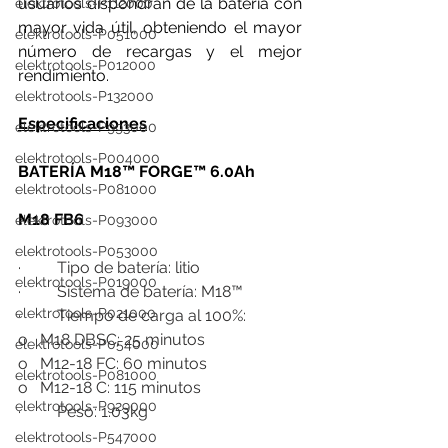
usuarios dispondrán de la batería con 
elektrotools-P112000
mayor vida útil, obteniendo el mayor 
elektrotools-P051000
número de recargas y el mejor 
elektrotools-P012000
rendimiento.
elektrotools-P132000
Especificaciones
elektrotools-P993000
elektrotools-P004000
BATERÍA M18™ FORGE™ 6.0Ah
elektrotools-P081000
M18 FB6
elektrotools-P093000
elektrotools-P053000
·         Tipo de batería: litio
elektrotools-P019000
·         Sistema de batería: M18™
elektrotools-P021000
·         Tiempo de carga al 100%:
o   M18 DBSC: 25 minutos
elektrotools-P054000
o   M12-18 FC: 60 minutos
elektrotools-P081000
o   M12-18 C: 115 minutos
elektrotools-P929000
·         Peso: 1.03kg
elektrotools-P547000