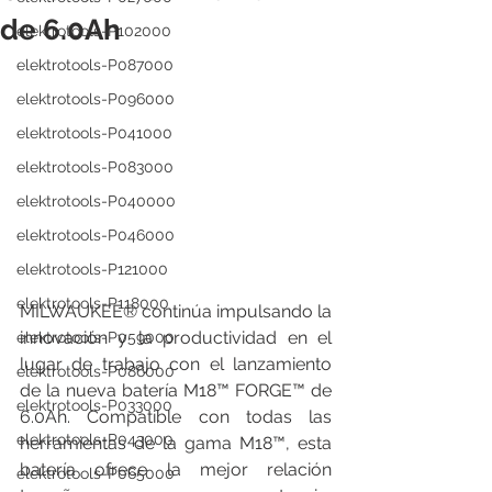
de 6.0Ah
elektrotools-P102000
elektrotools-P087000
elektrotools-P096000
elektrotools-P041000
elektrotools-P083000
elektrotools-P040000
elektrotools-P046000
elektrotools-P121000
elektrotools-P118000
MILWAUKEE® continúa impulsando la 
innovación y la productividad en el 
elektrotools-P059000
lugar de trabajo con el lanzamiento 
elektrotools-P086000
de la nueva batería M18™ FORGE™ de 
elektrotools-P033000
6.0Ah. Compatible con todas las 
elektrotools-P043000
herramientas de la gama M18™, esta 
batería ofrece la mejor relación 
elektrotools-P065000