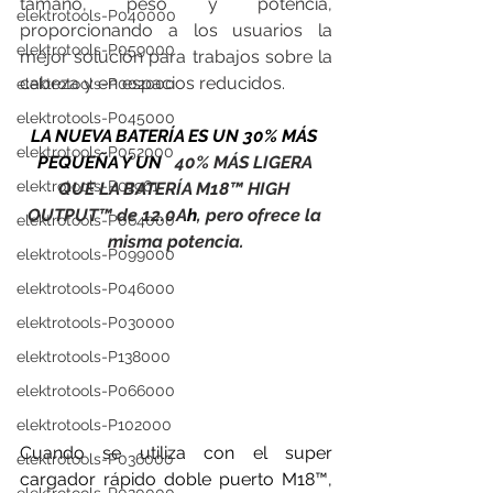
tamaño, peso y potencia, 
elektrotools-P040000
proporcionando a los usuarios la 
elektrotools-P059000
mejor solución para trabajos sobre la 
cabeza y en espacios reducidos.
elektrotools-P002000
elektrotools-P045000
LA NUEVA BATERÍA ES UN 30% MÁS 
elektrotools-P052000
PEQUEÑA Y UN 
  40% MÁS LIGERA 
elektrotools-P01961
QUE LA BATERÍA M18™ HIGH 
OUTPUT™ de 12.0A
h
, pero ofrece la 
elektrotools-P064000
misma potencia.
elektrotools-P099000
elektrotools-P046000
elektrotools-P030000
elektrotools-P138000
elektrotools-P066000
elektrotools-P102000
Cuando se utiliza con el super 
elektrotools-P036000
cargador rápido doble puerto M18™, 