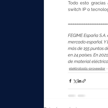
Todo esto gracias 
switch IP o tecnolog
__________________
FEGIME España S.A. es
mercado español. Y l
más de 155 puntos d
en 24 países. En 202
de material eléctric
elektrotools-proveedor