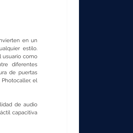
nvierten en un 
lquier estilo. 
Además, incluye de serie y sin coste funcionalidades avanzadas para el usuario como 
tre diferentes 
ura de puertas 
Photocaller, el 
idad de audio 
ctil capacitiva 