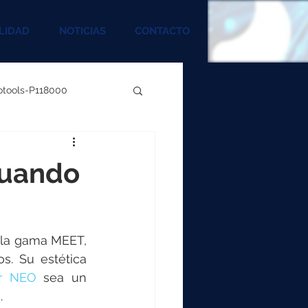
LIDAD
NOTICIAS
CONTACTO
rotools-P118000
00
cuando
000
la gama MEET, 
00
s. Su estética 
or NEO
 sea un 
.