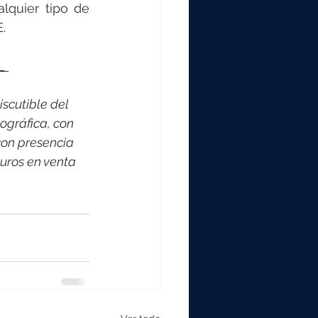
lquier tipo de 
.
_ 
scutible del 
ográfica, con 
on presencia 
uros en venta 