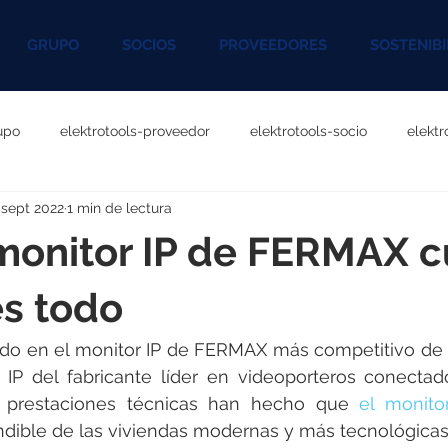
GRUPO
SOCIOS
PROVEEDORES
SOSTENIBI
upo
elektrotools-proveedor
elektrotools-socio
elekt
 sept 2022
1 min de lectura
otools-P060000
elektrotools-P027000
elektrotools-P1020
 monitor IP de FERMAX 
rotools-P096000
elektrotools-P041000
elektrotools-P083
es todo
do en el monitor IP de FERMAX más competitivo de 
rotools-P046000
elektrotools-P121000
elektrotools-P1180
 IP del fabricante líder en videoporteros conectado
 prestaciones técnicas han hecho que 
el monit
dible de las viviendas modernas y más tecnológicas