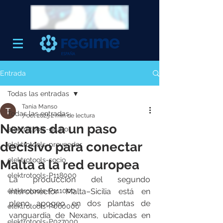
Entrada
Todas las entradas
Tania Manso
Todas las entradas
7 oct 2025
2 min de lectura
Nexans da un paso
elektrotools-grupo
decisivo para conectar
elektrotools-proveedor
elektrotools-socio
Malta a la red europea
elektrotools-P118000
La producción del segundo 
elektrotools-P111000
interconector Malta–Sicilia está en 
pleno apogeo en dos plantas de 
elektrotools-P060000
vanguardia de Nexans, ubicadas en 
elektrotools-P027000