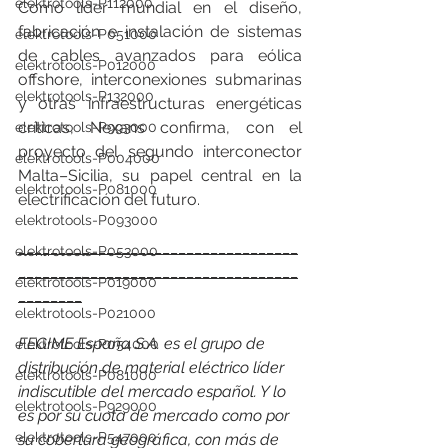
elektrotools-P112000
Como líder mundial en el diseño, 
fabricación e instalación de sistemas 
elektrotools-P051000
de cables avanzados para eólica 
elektrotools-P012000
offshore, interconexiones submarinas 
elektrotools-P132000
y otras infraestructuras energéticas 
críticas, Nexans confirma, con el 
elektrotools-P993000
proyecto del segundo interconector 
elektrotools-P004000
Malta–Sicilia, su papel central en la 
elektrotools-P081000
electrificación del futuro.
elektrotools-P093000
___________________________________
elektrotools-P053000
___________________________________
elektrotools-P019000
________
elektrotools-P021000
FEGIME España S.A. es el grupo de 
elektrotools-P054000
distribución de material eléctrico líder 
elektrotools-P081000
indiscutible del mercado español. Y lo 
elektrotools-P929000
es por su cuota de mercado como por 
elektrotools-P547000
su cobertura geográfica, con más de 