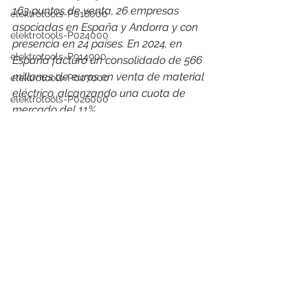
163 puntos de venta, 26 empresas 
elektrotools-P018000
asociadas en España y Andorra y con 
elektrotools-P024000
presencia en 24 países. 
En 2024, en 
elektrotools-P914900
España facturó un consolidado de 566 
millones de euros en venta de material 
elektrotools-P007000
eléctrico, alcanzando una cuota de 
elektrotools-P026000
mercado del 11%
elektrotools-P009000
elektrotools-proveedor
elektrotools-P035000
elektrotools-C053000
elektrotools-P025000
elektrotools-P058000
elektrotools-P979800
elektrotools-P033000
elektrotools-P007000
Ver todo
Entradas recientes
elektrotools-P005000
elektrotools-P021000