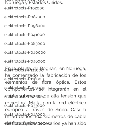
Noruega y Estados Unidos.
elektrotools-P102000
elektrotools-P087000
elektrotools-P096000
elektrotools-P041000
elektrotools-P083000
elektrotools-P040000
elektrotools-P046000
En la planta de Rognan, en Noruega, 
elektrotools-P121000
ha comenzado la fabricación de los 
elektrotools-P118000
elementos de fibra óptica. Estos 
elektrotools-P059000
componentes se integrarán en el 
cable submarino de alta tensión que 
elektrotools-P086000
conectará Malta con la red eléctrica 
elektrotools-P033000
europea a través de Sicilia. Casi la 
elektrotools-P043000
mitad de los 104 kilómetros de cable 
de fibra óptica necesarios ya han sido 
elektrotools-P065000