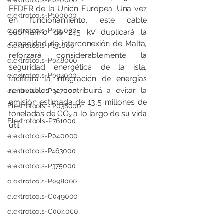
elektrotools-P020000
FEDER de la Unión Europea. Una vez 
elektrotools-P100000
en funcionamiento, este cable 
elektrotools-P035000
submarino de 245 kV duplicará la 
capacidad de interconexión de Malta, 
elektrotools-P131000
reforzará considerablemente la 
elektrotools-P048000
seguridad energética de la isla, 
elektrotools-P092000
facilitará la integración de energías 
renovables y contribuirá a evitar la 
elektrotools-P027000
emisión estimada de 13,5 millones de 
Elektrotools - P038000
toneladas de CO₂ a lo largo de su vida 
Elektrotools-P761000
útil.
elektrotools-P040000
elektrotools-P463000
elektrotools-P375000
elektrotools-P098000
elektrotools-C049000
elektrotools-C004000