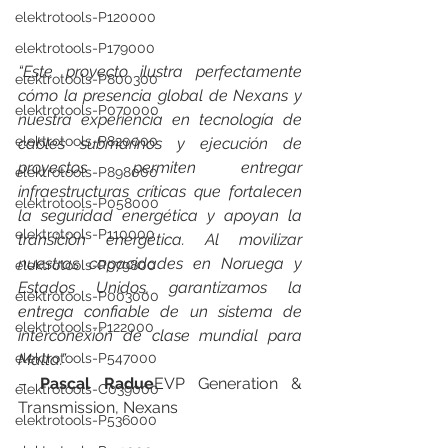
elektrotools-P120000
elektrotools-P179000
“Este proyecto ilustra perfectamente 
elektrotools-P800300
cómo la presencia global de Nexans y 
elektrotools-P070000
nuestra experiencia en tecnología de 
elektrotools-P820000
cables submarinos y ejecución de 
proyectos permiten entregar 
elektrotools-P898000
infraestructuras críticas que fortalecen 
elektrotools-P058000
la seguridad energética y apoyan la 
elektrotools-P110000
transición energética. Al movilizar 
nuestras capacidades en Noruega y 
elektrotools-P979800
Estados Unidos, garantizamos la 
elektrotools-P003000
entrega confiable de un sistema de 
elektrotools-P122000
interconexión de clase mundial para 
Malta.”
elektrotools-P547000
– 
Pascal Radue
EVP Generation & 
elektrotools-C039000
Transmission, Nexans
elektrotools-P536000