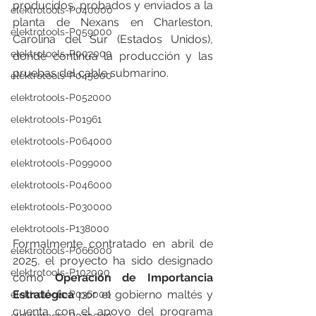
producidos, probados y enviados a la 
elektrotools-P040000
planta de Nexans en Charleston, 
elektrotools-P059000
Carolina del Sur (Estados Unidos), 
elektrotools-P002000
donde continúa la producción y las 
pruebas del cable submarino.
elektrotools-P045000
elektrotools-P052000
elektrotools-P01961
elektrotools-P064000
elektrotools-P099000
elektrotools-P046000
elektrotools-P030000
elektrotools-P138000
Formalmente contratado en abril de 
elektrotools-P066000
2025, el proyecto ha sido designado 
elektrotools-P102000
como 
Operación de Importancia 
Estratégica
 por el gobierno maltés y 
elektrotools-P036000
cuenta con el apoyo del programa 