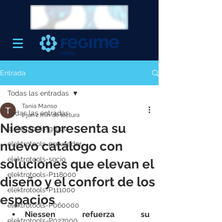
Entrada
Todas las entradas
Tania Manso
Todas las entradas
2 jun
2 min de lectura
Niessen presenta su
elektrotools-grupo
nuevo catálogo con
elektrotools-proveedor
elektrotools-socio
soluciones que elevan el
elektrotools-P118000
diseño y el confort de los
elektrotools-P111000
espacios
elektrotools-P060000
Niessen refuerza su 
elektrotools-P027000