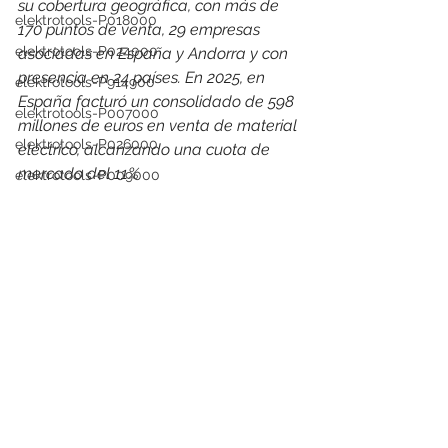
su cobertura geográfica, con más de 
elektrotools-P018000
170 puntos de venta, 29 empresas 
elektrotools-P024000
asociadas en España y Andorra y con 
presencia en 24 países. 
En 2025, en 
elektrotools-P914900
España facturó un consolidado de 598 
elektrotools-P007000
millones de euros en venta de material 
elektrotools-P026000
eléctrico, alcanzando una cuota de 
mercado del 11%
elektrotools-P009000
elektrotools-C053000
elektrotools-proveedor
elektrotools-P025000
elektrotools-P002000
elektrotools-P058000
elektrotools-P979800
elektrotools-P033000
elektrotools-P007000
elektrotools-P005000
Ver todo
Entradas recientes
elektrotools-P021000