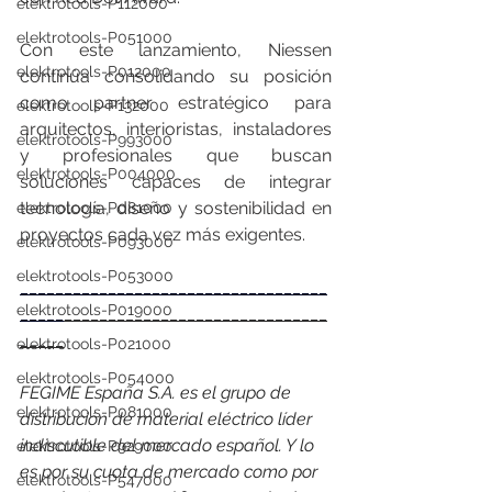
elektrotools-P112000
elektrotools-P051000
Con este lanzamiento, Niessen 
elektrotools-P012000
continúa consolidando su posición 
como partner estratégico para 
elektrotools-P132000
arquitectos, interioristas, instaladores 
elektrotools-P993000
y profesionales que buscan 
elektrotools-P004000
soluciones capaces de integrar 
tecnología, diseño y sostenibilidad en 
elektrotools-P081000
proyectos cada vez más exigentes.
elektrotools-P093000
elektrotools-P053000
___________________________________
elektrotools-P019000
_____
______________________________
_____
elektrotools-P021000
elektrotools-P054000
FEGIME España S.A. es el grupo de 
elektrotools-P081000
distribución de material eléctrico líder 
indiscutible del mercado español. Y lo 
elektrotools-P929000
es por su cuota de mercado como por 
elektrotools-P547000