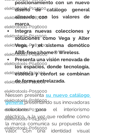
posicionamiento con un nuevo 
elektrotools-P102000
diseño de catálogo general 
alineado con los valores de 
elektrotools-P087000
marca.
elektrotools-P096000
Integra nuevas colecciones y 
elektrotools-P041000
soluciones como Vega y Alter 
Vega, y el sistema domótico 
elektrotools-P083000
ABB-free@home® Wireless.
elektrotools-P040000
Presenta una visión renovada de 
elektrotools-P046000
los espacios, donde tecnología, 
elektrotools-P121000
estética y confort se combinan 
de forma entrelazada.
elektrotools-P118000
elektrotools-P059000
Niessen presenta 
su nuevo catálogo 
elektrotools-P086000
general 
presentando sus innovadoras 
soluciones para el interiorismo 
elektrotools-P033000
eléctrico, a la vez que redefine cómo 
elektrotools-P043000
la marca comunica su propuesta de 
elektrotools-P065000
valor. Con una identidad visual 