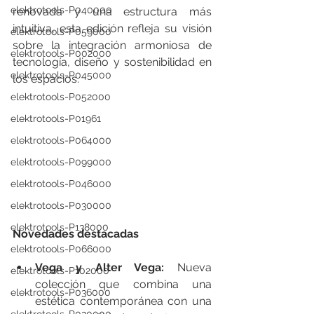
elektrotools-P040000
renovada y una estructura más 
intuitiva, esta edición refleja su visión 
elektrotools-P059000
sobre la integración armoniosa de 
elektrotools-P002000
tecnología, diseño y sostenibilidad en 
elektrotools-P045000
los espacios.
elektrotools-P052000
elektrotools-P01961
elektrotools-P064000
elektrotools-P099000
elektrotools-P046000
elektrotools-P030000
elektrotools-P138000
Novedades destacadas
elektrotools-P066000
Vega y Alter Vega:
 Nueva 
elektrotools-P102000
colección que combina una 
elektrotools-P036000
estética contemporánea con una 