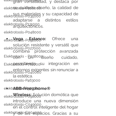
elektrotools-P020000
gran versatilidad, y destaca por 
su cuidado diseño, la calidad de 
elektrotools-P100000
sus materiales y su capacidad de 
elektrotools-P035000
adaptarse a distintos estilos 
elektrotools-P131000
arquitectónicos.
elektrotools-P048000
Vega Estanco:
 Ofrece una 
elektrotools-P092000
solución resistente y versátil que 
elektrotools-P027000
combina protección avanzada 
Elektrotools - P038000
con un diseño cuidado, 
permitiendo su integración en 
Elektrotools-P761000
entornos exigentes sin renunciar a 
elektrotools-P040000
la estética.
elektrotools-P463000
ABB-free@home® 
elektrotools-P375000
Wireless: 
Solución domótica que 
elektrotools-P098000
introduce una nueva dimensión 
elektrotools-C049000
en el control inteligente del hogar 
elektrotools-C004000
y de los espacios. Gracias a su 