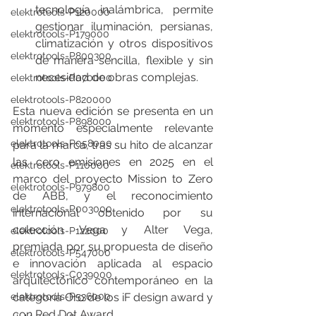
tecnología inalámbrica, permite 
elektrotools-P120000
gestionar iluminación, persianas, 
elektrotools-P179000
climatización y otros dispositivos 
elektrotools-P800300
de manera sencilla, flexible y sin 
necesidad de obras complejas.
elektrotools-P070000
elektrotools-P820000
Esta nueva edición se presenta en un 
elektrotools-P898000
momento especialmente relevante 
elektrotools-P058000
para la marca, tras su hito de alcanzar 
las cero emisiones en 2025 en el 
elektrotools-P110000
marco del proyecto Mission to Zero 
elektrotools-P979800
de ABB, y el reconocimiento 
elektrotools-P003000
internacional obtenido por su 
colección Vega y Alter Vega, 
elektrotools-P122000
premiada por su propuesta de diseño 
elektrotools-P547000
e innovación aplicada al espacio 
elektrotools-C039000
arquitectónico contemporáneo en la 
elektrotools-P536000
categoría Oro de los iF design award y 
con Red Dot Award.