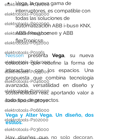
Vega, la nueva gama de 
elektrotools-P040000
interruptores, es compatible con 
elektrotools-P059000
todas las soluciones de 
elektrotools-P002000
automatización ABB i-bus
 KNX, 
®
ABB-free@home
 y ABB 
elektrotools-P045000
®
flexTronics
.
®
elektrotools-P052000
elektrotools-P01961
Niessen
 presenta 
Vega
, su nueva 
elektrotools-P064000
colección que redefine la forma de 
interactuar con los espacios. Una 
elektrotools-P099000
propuesta que combina tecnología 
elektrotools-P046000
avanzada, versatilidad en diseño y 
elektrotools-P030000
sostenibilidad real, aportando valor a 
todo tipo de proyectos.
elektrotools-P138000
elektrotools-P066000
Vega y Alter Vega. Un diseño, dos 
elektrotools-P102000
estilos.
elektrotools-P036000
Hay diseños que no solo decoran, 