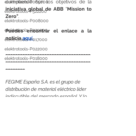
cumpliendo con los objetivos de la 
elektrotools-P085000
iniciativa global de ABB
 "
Mission to 
elektrotools-P522200
Zero"
.
elektrotools-P008000
elektrotools-P929000
Puedes encontrar el enlace a la 
noticia 
aquí.
elektrotools-P017000
elektrotools-P022000
___________________________________
elektrotools-P018000
___________________________________
________
FEGIME España S.A. es el grupo de 
distribución de material eléctrico líder 
indiscutible del mercado español. Y lo 
es por su cuota de mercado como por 
su cobertura geográfica, con más de 
163 puntos de venta, 26 empresas 
asociadas en España y Andorra y con 
presencia en 24 países. 
En 2024, en 