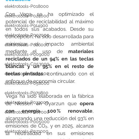
elektrotools-P018000
Con Vega se ha optimizado el 
elektrotools-P024000
potencial de reciclabilidad al máximo 
elektrotools-P914900
en todos sus acabados. Desde su 
elektrotools-P007000
concepción, ha sido desarrollada para 
minimizar el impacto ambiental 
elektrotools-P026000
mediante el uso de 
materiales 
elektrotools-P009000
reciclados de un 94% en las teclas 
elektrotools-C053000
blancas y un 95% en el resto de 
teclas pintadas
, continuando con el 
elektrotools-P025000
enfoque de economía circular.
elektrotools-P058000
elektrotools-P979800
Vega ha sido elaborada en la fábrica 
elektrotools-P033000
de Niessen en Oyarzun que 
opera 
con energía 100 % renovable
, 
elektrotools-P007000
alcanzando una reducción del 93% en 
elektrotools-P005000
emisiones de CO₂, y en 2025, alcanza 
elektrotools-P021000
la neutralidad en sus emisiones 