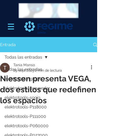
Entrada
Todas las entradas
Tania Manso
Todas las entradas
29 sept 2025
2 min de lectura
Niessen presenta VEGA,
elektrotools-grupo
dos estilos que redefinen
elektrotools-proveedor
elektrotools-socio
los espacios
elektrotools-P118000
elektrotools-P111000
elektrotools-P060000
elektrotools-P027000