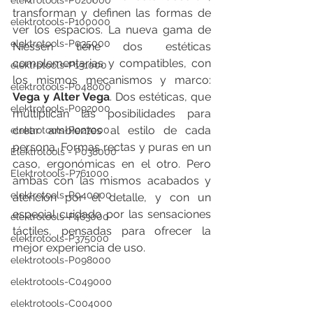
elektrotools-P020000
transforman y definen las formas de 
elektrotools-P100000
ver los espacios. La nueva gama de 
elektrotools-P035000
Niessen tiene dos estéticas 
complementarias y compatibles, con 
elektrotools-P131000
los mismos mecanismos y marco: 
elektrotools-P048000
Vega y Alter Vega
. Dos estéticas, que 
elektrotools-P092000
multiplican las posibilidades para 
crear ambientes al estilo de cada 
elektrotools-P027000
persona. Formas rectas y puras en un 
Elektrotools - P038000
caso, ergonómicas en el otro. Pero 
Elektrotools-P761000
ambas con las mismos acabados y 
elektrotools-P040000
atención por el detalle, y con un 
especial cuidado por las sensaciones 
elektrotools-P463000
táctiles, pensadas para ofrecer la 
elektrotools-P375000
mejor experiencia de uso.
elektrotools-P098000
elektrotools-C049000
elektrotools-C004000