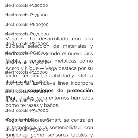
elektrotools-P120000
elektrotools-P179000
elektrotools-P800300
elektrotools-P070000
Vega se ha desarrollado con una 
elektrotools-P820000
cuidada selección de materiales y 
acabados —incluyendo el nuevo Gris 
elektrotools-P898000
Niebla y versiones metálicas como 
elektrotools-P058000
Acero y Níquel— Vega destaca por su 
elektrotools-P110000
tacto diferencial, durabilidad y estética 
elektrotools-P979800
atemporal. La nueva línea incorpora 
también 
soluciones de protección 
elektrotools-P003000
IP44
, ideales para entornos húmedos 
elektrotools-P122000
como terrazas y baños.
elektrotools-P547000
Vega también es Smart, se centra en 
elektrotools-C039000
la tecnología y la sostenibilidad, con 
elektrotools-P536000
funciones como sensores táctiles y 