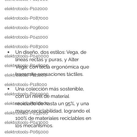
elektrotools-P102000
elektrotools-P087000
elektrotools-P096000
elektrotools-P041000
elektrotools-P083000
Un diseño, dos estilos: Vega, de 
elektrotools-P040000
líneas rectas y puras, y Alter 
elektrotools-P046000
Vega, con tecla ergonómica que 
transmite sensaciones táctiles.
elektrotools-P121000
elektrotools-P118000
Una colección más sostenible, 
elektrotools-P059000
con un nivel de material 
reciclado de hasta un 95%, y una 
elektrotools-P086000
mayor reciclabilidad, logrando el 
elektrotools-P033000
100% de materiales reciclables en 
elektrotools-P043000
los mecanismos.
elektrotools-P065000