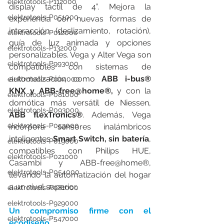
elektrotools-P112000
display táctil de 4”. Mejora la 
elektrotools-P051000
experiencia con nuevas formas de 
interacción (deslizamiento, rotación), 
elektrotools-P012000
guía de luz animada y opciones 
elektrotools-P132000
personalizables. Vega y Alter Vega son 
elektrotools-P993000
compatibles con sistemas de 
automatización como 
ABB i-bus® 
elektrotools-P004000
KNX y ABB-free@home®,
 y con la 
elektrotools-P081000
domótica más versátil de Niessen, 
elektrotools-P093000
ABB flexTronics®
. Además, Vega 
elektrotools-P053000
incorpora sensores inalámbricos 
inteligentes 
Smart Switch, sin batería
, 
elektrotools-P019000
compatibles con Philips HUE, 
elektrotools-P021000
Casambi y ABB-free@home®, 
elektrotools-P054000
llevando la automatización del hogar 
a un nivel superior.
elektrotools-P081000
elektrotools-P929000
Un compromiso firme con el 
elektrotools-P547000
ecodiseño