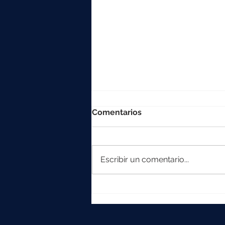
Comentarios
Escribir un comentario...
La colección Element
crece con Iska