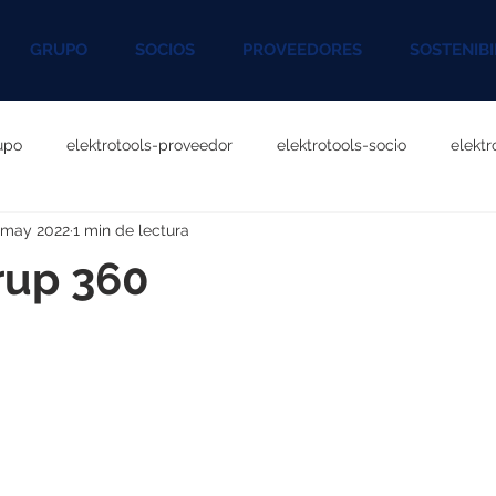
GRUPO
SOCIOS
PROVEEDORES
SOSTENIBI
upo
elektrotools-proveedor
elektrotools-socio
elekt
 may 2022
1 min de lectura
otools-P060000
elektrotools-P027000
elektrotools-P1020
up 360
rotools-P096000
elektrotools-P041000
elektrotools-P083
rotools-P046000
elektrotools-P121000
elektrotools-P1180