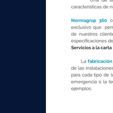
características de 
Normagrup 360
 c
exclusivo que  perm
de nuestros client
especificaciones d
Servicios a la carta
       La 
fabricación
de las instalacione
para cada tipo de l
emergencia o la te
ejemplos.  