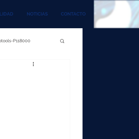
LIDAD
NOTICIAS
CONTACTO
rotools-P118000
00
000
00