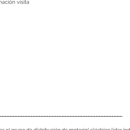
ormación visita
_______________________________________________ 
 el grupo de distribución de material eléctrico líder indi