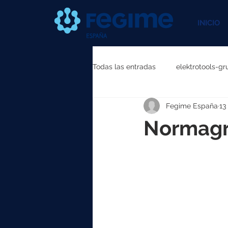
INICIO
Todas las entradas
elektrotools-gr
Fegime España
13
elektrotools-P111000
elektr
Normagr
elektrotools-P087000
elekt
elektrotools-P040000
elekt