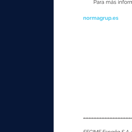
       Para más inf
normagrup.es
__________________
FEGIME España S.A. es