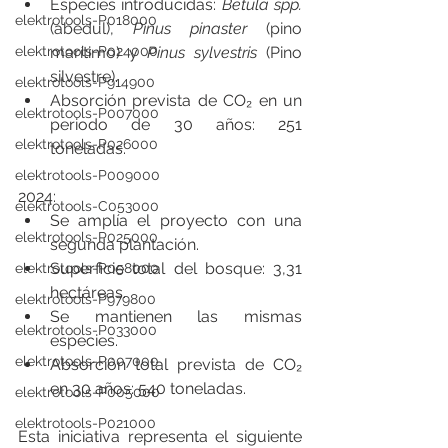
Especies introducidas: 
Betula spp.
elektrotools-P018000
(abedul), 
Pinus pinaster
 (pino 
marítimo) y 
Pinus sylvestris 
(Pino 
elektrotools-P024000
silvestre)
.
elektrotools-P914900
Absorción prevista de CO₂ en un 
elektrotools-P007000
periodo de 30 años: 251 
elektrotools-P026000
toneladas.
elektrotools-P009000
2024:
elektrotools-C053000
Se amplía el proyecto con una 
elektrotools-P025000
segunda plantación.
Superficie total del bosque: 3,31 
elektrotools-P058000
hectáreas.
elektrotools-P979800
Se mantienen las mismas 
elektrotools-P033000
especies.
elektrotools-P007000
Absorción total prevista de CO₂ 
en 30 años: 540 toneladas.
elektrotools-P005000
elektrotools-P021000
Esta iniciativa representa el siguiente 