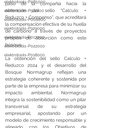
elektrotools-P085000
paso de la compañía hacia la 
obtención del sello “Calculo + 
elektrotools-P522200
Reduzco + Compenso”, que acreditará 
elektrotools-P008000
la compensación efectiva de su huella 
elektrotools-P929000
de carbono a través de proyectos 
elektrotools-P017000
propios de absorción como este 
bosque.
elektrotools-P022000
elektrotools-P018000
La obtención del sello Calculo + 
Reduzco 2024 y el desarrollo del 
Bosque Normagrup reflejan una 
estrategia coherente y sostenida por 
parte de la empresa para minimizar su 
impacto ambiental. Normagrup 
integra la sostenibilidad como un pilar 
transversal de su estrategia 
empresarial, apostando por un 
modelo de crecimiento responsable y 
alineado con los Objetivos de 