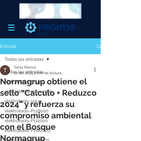
Entrada
Todas las entradas
Tania Manso
Todas las entradas
10 dic 2025
2 min de lectura
Normagrup obtiene el
elektrotools-grupo
sello “Calculo + Reduzco
elektrotools-proveedor
elektrotools-socio
2024” y refuerza su
elektrotools-P118000
compromiso ambiental
elektrotools-P111000
con el Bosque
elektrotools-P060000
Normagrup
elektrotools-P027000