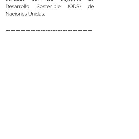
Desarrollo Sostenible (ODS) de 
Naciones Unidas.
___________________________________
___________________________________
_____
FEGIME España S.A. es el grupo de 
distribución de material eléctrico líder 
indiscutible del mercado español. Y lo 
es por su cuota de mercado como por 
su cobertura geográfica, con más de 
163 puntos de venta, 28 empresas 
asociadas en España y Andorra y con 
presencia en 24 países. 
En 2024, en 
España facturó un consolidado de 566 
millones de euros en venta de material 
eléctrico, alcanzando una cuota de 