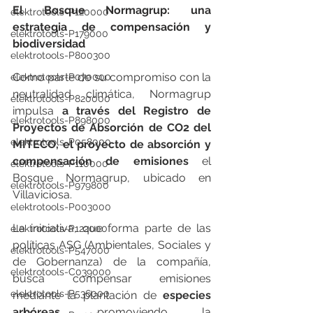
El Bosque Normagrup: una 
elektrotools-P120000
estrategia de compensación y 
elektrotools-P179000
biodiversidad
elektrotools-P800300
Como parte de su compromiso con la 
elektrotools-P070000
neutralidad climática, Normagrup 
elektrotools-P820000
impulsa 
a través del Registro de 
elektrotools-P898000
Proyectos de Absorción de CO2 del 
elektrotools-P058000
MITECO, el proyecto de absorción y 
compensación de emisiones 
el 
elektrotools-P110000
Bosque Normagrup, ubicado en 
elektrotools-P979800
Villaviciosa.
elektrotools-P003000
La iniciativa, que forma parte de las 
elektrotools-P122000
políticas ASG (Ambientales, Sociales y 
elektrotools-P547000
de Gobernanza) de la compañía, 
elektrotools-C039000
busca compensar emisiones 
elektrotools-P536000
mediante la plantación de 
especies 
arbóreas, 
promoviendo la 