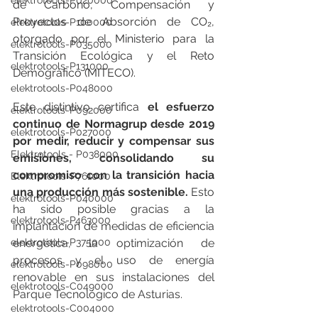
elektrotools-P020000
de Carbono, Compensación y 
Proyectos de Absorción de CO₂, 
elektrotools-P100000
otorgado por el Ministerio para la 
elektrotools-P035000
Transición Ecológica y el Reto 
elektrotools-P131000
Demográfico (MITECO).
elektrotools-P048000
Este distintivo certifica 
el esfuerzo 
elektrotools-P092000
continuo de Normagrup desde 2019 
elektrotools-P027000
por medir, reducir y compensar sus 
Elektrotools - P038000
emisiones, consolidando su 
compromiso con la transición hacia 
Elektrotools-P761000
una producción más sostenible. 
Esto 
elektrotools-P040000
ha sido posible gracias a la 
elektrotools-P463000
implantación de medidas de eficiencia 
elektrotools-P375000
energética, la optimización de 
procesos y el uso de energía 
elektrotools-P098000
renovable en sus instalaciones del 
elektrotools-C049000
Parque Tecnológico de Asturias.
elektrotools-C004000