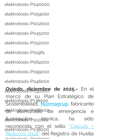
elektrotools-P040000
elektrotools-P059000
elektrotools-P002000
elektrotools-P045000
elektrotools-P052000
elektrotools-P01961
elektrotools-P064000
elektrotools-P099000
elektrotools-P046000
Oviedo, diciembre de 2025.- 
En el 
elektrotools-P030000
marco de su Plan Estratégico de 
elektrotools-P138000
Sostenibilidad, 
Normagrup
, fabricante 
elektrotools-P066000
de alumbrado de emergencia e 
iluminación técnica, ha sido 
elektrotools-P102000
reconocida con el sello 
“Calculo + 
elektrotools-P036000
Reduzco 2024”
 del Registro de Huella 