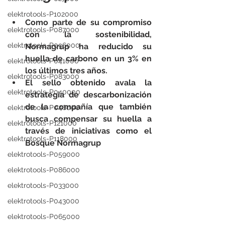
elektrotools-P102000
Como parte de su compromiso 
elektrotools-P087000
con la sostenibilidad, 
elektrotools-P096000
Normagrup ha reducido su 
huella de carbono en un 3% en 
elektrotools-P041000
los últimos tres años.
elektrotools-P083000
El sello obtenido avala la 
elektrotools-P040000
estrategia de descarbonización 
de la compañía que también 
elektrotools-P046000
busca compensar su huella a 
elektrotools-P121000
través de iniciativas como el 
elektrotools-P118000
Bosque Normagrup
elektrotools-P059000
elektrotools-P086000
elektrotools-P033000
elektrotools-P043000
elektrotools-P065000