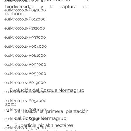
elektrotools-P112000
biodiversidad y la captura de 
elektrotools-P051000
carbono.
elektrotools-P012000
elektrotools-P132000
elektrotools-P993000
elektrotools-P004000
elektrotools-P081000
elektrotools-P093000
elektrotools-P053000
elektrotools-P019000
Evolución del Bosque Normagrup
elektrotools-P021000
elektrotools-P054000
2021:
elektrotools-P081000
Se realiza la primera plantación 
del Bosque Normagrup.
elektrotools-P929000
Superficie inicial: 1 hectárea.
elektrotools-P547000