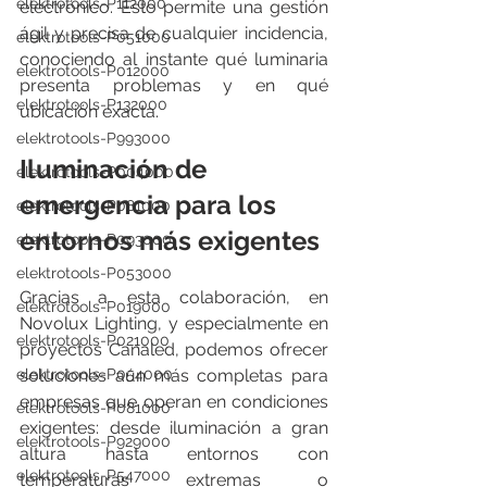
elektrotools-P112000
electrónico. Esto permite una gestión 
ágil y precisa de cualquier incidencia, 
elektrotools-P051000
conociendo al instante qué luminaria 
elektrotools-P012000
presenta problemas y en qué 
elektrotools-P132000
ubicación exacta.
elektrotools-P993000
Iluminación de 
elektrotools-P004000
emergencia para los 
elektrotools-P081000
entornos más exigentes
elektrotools-P093000
elektrotools-P053000
Gracias a esta colaboración, en 
elektrotools-P019000
Novolux Lighting, y especialmente en 
elektrotools-P021000
proyectos Canaled, podemos ofrecer 
elektrotools-P054000
soluciones aún más completas para 
empresas que operan en condiciones 
elektrotools-P081000
exigentes: desde iluminación a gran 
elektrotools-P929000
altura hasta entornos con 
elektrotools-P547000
temperaturas extremas o 