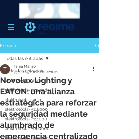
Entrada
Todas las entradas
Tania Manso
Todas las entradas
7 jul 2025
2 min de lectura
Novolux Lighting y
elektrotools-grupo
EATON: una alianza
elektrotools-proveedor
elektrotools-socio
estratégica para reforzar
elektrotools-P118000
la seguridad mediante
elektrotools-P111000
alumbrado de
elektrotools-P060000
emergencia centralizado
elektrotools-P027000