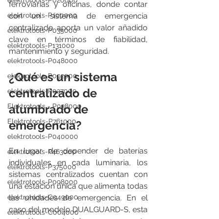
elektrotools-P020000
ferroviarias y oficinas, donde contar 
elektrotools-P100000
con un sistema de emergencia 
centralizado aporta un valor añadido 
elektrotools-P035000
clave en términos de fiabilidad, 
elektrotools-P131000
mantenimiento y seguridad.
elektrotools-P048000
¿Qué es un sistema 
elektrotools-P092000
centralizado de 
elektrotools-P027000
Elektrotools - P038000
alumbrado de 
Elektrotools-P761000
emergencia?
elektrotools-P040000
En lugar de depender de baterías 
elektrotools-P463000
individuales en cada luminaria, los 
elektrotools-P375000
sistemas centralizados cuentan con 
elektrotools-P098000
una estación única que alimenta todas 
elektrotools-C049000
las unidades de emergencia. En el 
caso del modelo DUALGUARD-S, esta 
elektrotools-C004000