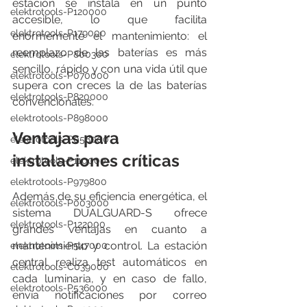
estación se instala en un punto 
elektrotools-P120000
accesible, lo que facilita 
elektrotools-P179000
enormemente el mantenimiento: el 
reemplazo de las baterías es más 
elektrotools-P800300
sencillo, rápido y con una vida útil que 
elektrotools-P070000
supera con creces la de las baterías 
elektrotools-P820000
convencionales.
elektrotools-P898000
Ventajas para 
elektrotools-P058000
instalaciones críticas
elektrotools-P110000
elektrotools-P979800
Además de su eficiencia energética, el 
elektrotools-P003000
sistema DUALGUARD-S ofrece 
elektrotools-P122000
grandes ventajas en cuanto a 
mantenimiento y control. La estación 
elektrotools-P547000
central realiza test automáticos en 
elektrotools-C039000
cada luminaria, y en caso de fallo, 
elektrotools-P536000
envía notificaciones por correo 