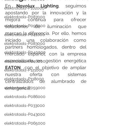
En 
Novolux Lighting
, seguimos 
elektrotools-P102000
apostando por la innovación y la 
elektrotools-P087000
mejora continua para ofrecer 
elektrotools-P096000
soluciones de iluminación que 
marcan la diferencia. Por ello, hemos 
elektrotools-P041000
iniciado una colaboración como 
elektrotools-P083000
partners homologados, dentro del 
elektrotools-P040000
mercado español, con la empresa 
especializada en gestión energética 
elektrotools-P046000
EATON
, con el objetivo de ampliar 
elektrotools-P121000
nuestra oferta con sistemas 
elektrotools-P118000
centralizados de alumbrado de 
elektrotools-P059000
emergencia.
elektrotools-P086000
elektrotools-P033000
elektrotools-P043000
elektrotools-P065000