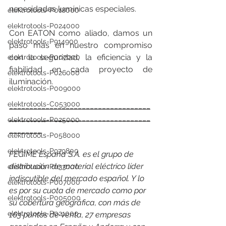
necesidades lumínicas especiales.
elektrotools-P018000
elektrotools-P024000
Con EATON como aliado, damos un 
elektrotools-P914900
paso más en nuestro compromiso 
con la seguridad, la eficiencia y la 
elektrotools-P007000
fiabilidad en cada proyecto de 
elektrotools-P026000
iluminación.
elektrotools-P009000
elektrotools-C053000
___________________________________
___________________________________
elektrotools-P025000
________
elektrotools-P058000
elektrotools-P979800
FEGIME España S.A. es el grupo de 
distribución de material eléctrico líder 
elektrotools-P033000
indiscutible del mercado español. Y lo 
elektrotools-P007000
es por su cuota de mercado como por 
elektrotools-P005000
su cobertura geográfica, con más de 
elektrotools-P021000
163 puntos de venta, 27 empresas 