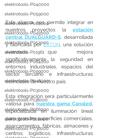
elektrotools-P040000
elektrotools-P059000
Esta alianza nos permite integrar en 
elektrotools-P002000
nuestros proyectos la 
estación 
elektrotools-P045000
central DUALGUARD-S
, desarrollada 
elektrotools-P052000
y fabricada por 
EATON
, una solución 
avanzada que mejora 
elektrotools-P01961
significativamente la seguridad en 
elektrotools-P064000
entornos industriales, espacios del 
elektrotools-P099000
sector terciario e infraestructuras 
elektrotools-P046000
esenciales de nuestro país.
elektrotools-P030000
Esta integración será particularmente 
elektrotools-P138000
valiosa para 
nuestra gama Canaled
, 
elektrotools-P066000
especializada en iluminación lineal 
para grandes superficies comerciales, 
elektrotools-P102000
aparcamientos, fábricas, almacenes y 
elektrotools-P036000
centros logísticos, infraestructuras 