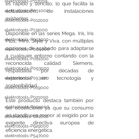
elektrotools-P112000
es rápido y sencillo, lo que facilita la 
elektrotools-P051000
actualización de instalaciones 
existentes.
elektrotools-P012000
elektrotools-P132000
Disponible en las series Mega, Iris, Iris 
elektrotools-P993000
Plus, Miro, Style y Viva, con múltiples 
opciones de acabado para adaptarse 
elektrotools-P004000
a cualquier entorno contando con la 
elektrotools-P081000
reconocida calidad Siemens, 
elektrotools-P093000
respaldada por décadas de 
experiencia en tecnología y 
elektrotools-P053000
sostenibilidad.
elektrotools-P019000
elektrotools-P021000
Este producto destaca también por 
elektrotools-P054000
ser ecoeficiente
ya que
su consumo 
en standby es menor al exigido por la 
elektrotools-P081000
exigente directiva europea de 
elektrotools-P929000
eficiencia energética. 
elektrotools-P547000