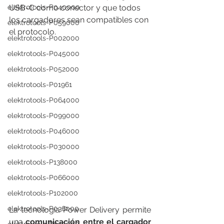
elektrotools-P040000
USB-C como conector y que todos 
los cargadores sean compatibles con 
elektrotools-P059000
el protocolo.
elektrotools-P002000
elektrotools-P045000
elektrotools-P052000
elektrotools-P01961
elektrotools-P064000
elektrotools-P099000
elektrotools-P046000
elektrotools-P030000
elektrotools-P138000
elektrotools-P066000
elektrotools-P102000
elektrotools-P036000
La tecnología Power Delivery permite 
una 
comunicación entre el cargador 