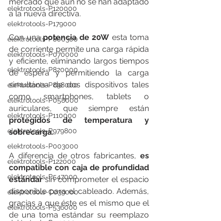
mercado que aún no se han adaptado 
elektrotools-P120000
a la nueva directiva.
elektrotools-P179000
Con una 
potencia de 20W
 esta toma 
elektrotools-P800300
de corriente permite una carga rápida 
elektrotools-P070000
y eficiente, eliminando largos tiempos 
elektrotools-P820000
de espera y permitiendo la carga 
simultánea de dos dispositivos tales 
elektrotools-P898000
como smartphones, tablets o 
elektrotools-P058000
auriculares, que siempre están 
elektrotools-P110000
protegidos de temperatura y 
elektrotools-P979800
sobrecarga.
elektrotools-P003000
A diferencia de otros fabricantes, 
es 
elektrotools-P122000
compatible con caja de profundidad 
elektrotools-P547000
estándar
 sin comprometer el espacio 
disponible para el cableado. Además, 
elektrotools-C039000
gracias a que éste es el mismo que el 
elektrotools-P536000
de una toma estándar su reemplazo 