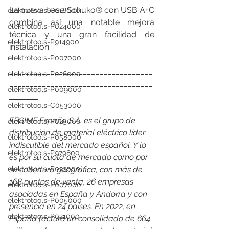
La nueva base Schuko® con USB A+C 
elektrotools-P018000
combina así una notable mejora 
elektrotools-P024000
técnica y una gran facilidad de 
elektrotools-P914900
instalación.
elektrotools-P007000
___________________________________
elektrotools-P026000
___________________________________
elektrotools-P009000
_______
elektrotools-C053000
FEGIME España S.A. es el grupo de 
elektrotools-P025000
distribución de material eléctrico líder 
elektrotools-P058000
indiscutible del mercado español. Y lo 
elektrotools-P979800
es por su cuota de mercado como por 
elektrotools-P033000
su cobertura geográfica, con más de 
168 puntos de venta, 26 empresas 
elektrotools-P007000
asociadas en España y Andorra y con 
elektrotools-P005000
presencia en 24 países. En 2022, en 
elektrotools-P021000
España facturó un consolidado de 664 