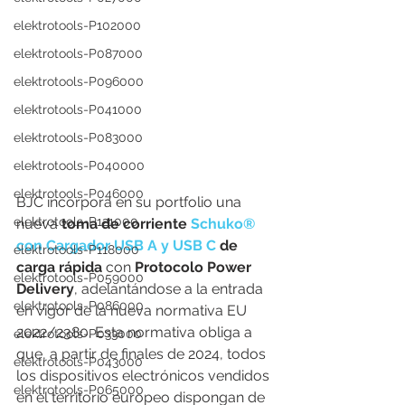
elektrotools-P102000
elektrotools-P087000
elektrotools-P096000
elektrotools-P041000
elektrotools-P083000
elektrotools-P040000
elektrotools-P046000
BJC incorpora en su portfolio una 
elektrotools-P121000
nueva 
toma de corriente 
Schuko® 
con Cargador USB A y USB C
 de 
elektrotools-P118000
carga rápida
 con 
Protocolo Power 
elektrotools-P059000
Delivery
, adelantándose a la entrada 
elektrotools-P086000
en vigor de la nueva normativa EU 
2022/2380. Esta normativa obliga a 
elektrotools-P033000
que, a partir de finales de 2024, todos 
elektrotools-P043000
los dispositivos electrónicos vendidos 
elektrotools-P065000
en el territorio europeo dispongan de 