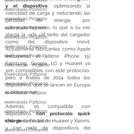
elektrotools-P020000
y el dispositivo
, optimizando la 
elektrotools-P100000
velocidad de carga y reduciendo las 
elektrotools-P035000
pérdidas de energía por 
sobrecalentamiento, lo que a su vez 
elektrotools-P131000
alarga la vida útil tanto del cargador 
elektrotools-P048000
como del dispositivo móvil. 
elektrotools-P092000
Actualmente fabricantes como Apple 
elektrotools-P027000
(incluyendo el último iPhone 15) 
Samsung, Google, LG y Huawei ya 
Elektrotools - P038000
son compatibles con este protocolo, 
Elektrotools-P761000
pero a finales de 2024 todos los 
elektrotools-P040000
dispositivos que se lancen en Europa 
lo deberán ser.
elektrotools-P463000
elektrotools-P375000
Además, es compatible con 
elektrotools-P098000
dispositivos 
con protocolo quick 
charge
 como los de Huawei y Xiaomi, 
elektrotools-C049000
y con resto de dispositivos del 
elektrotools-C004000