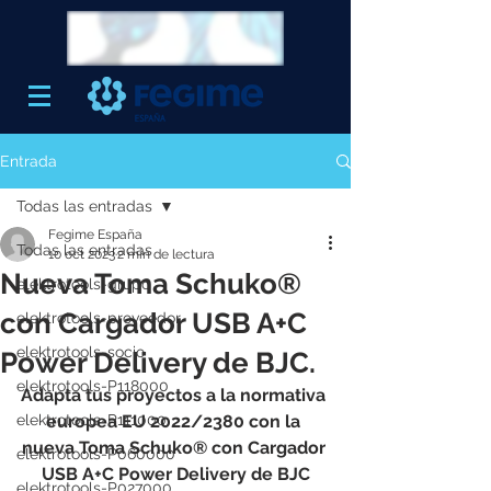
Entrada
Todas las entradas
Fegime España
Todas las entradas
10 oct 2023
2 min de lectura
Nueva Toma Schuko®
elektrotools-grupo
con Cargador USB A+C
elektrotools-proveedor
elektrotools-socio
Power Delivery de BJC.
elektrotools-P118000
Adapta tus proyectos a la normativa 
elektrotools-P111000
europea EU 2022/2380 con la 
nueva Toma Schuko® con Cargador 
elektrotools-P060000
USB A+C Power Delivery de BJC
elektrotools-P027000