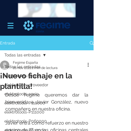
Entrada
Todas las entradas
Fegime España
Todas las entradas
26 nov 2021
1 min de lectura
¡Nuevo fichaje en la
elektrotools-grupo
plantilla!
elektrotools-proveedor
elektrotools-socio
Desde Fegime queremos dar la 
bienvenida a Javier González, nuevo 
elektrotools-P118000
compañero en nuestra oficina. 
elektrotools-P111000
elektrotools-P060000
Javier entra como refuerzo en nuestro 
equipo de IT en las oficinas centrales 
elektrotools-P027000