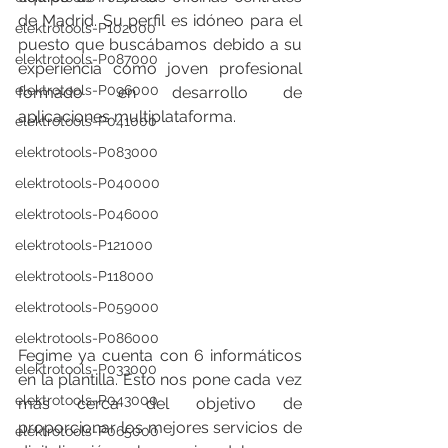
de Madrid. Su perfil es idóneo para el 
elektrotools-P102000
puesto que buscábamos debido a su 
elektrotools-P087000
experiencia como joven profesional 
elektrotools-P096000
formado en desarrollo de 
aplicaciones multiplataforma.
elektrotools-P041000
elektrotools-P083000
elektrotools-P040000
elektrotools-P046000
elektrotools-P121000
elektrotools-P118000
elektrotools-P059000
elektrotools-P086000
Fegime ya cuenta con 6 informáticos 
elektrotools-P033000
en la plantilla. Esto nos pone cada vez 
elektrotools-P043000
más cerca del objetivo de 
proporcionar los mejores servicios de 
elektrotools-P065000