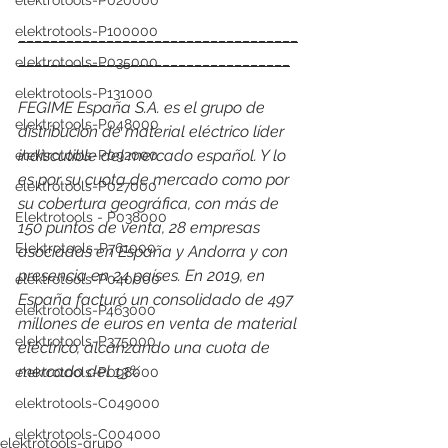
elektrotools-P020000
elektrotools-P100000
___________________________________
__________________________________
elektrotools-P035000
elektrotools-P131000
FEGIME España S.A. es el grupo de 
elektrotools-P048000
distribución de material eléctrico líder 
indiscutible del mercado español. Y lo 
elektrotools-P092000
es por su cuota de mercado como por 
elektrotools-P027000
su cobertura geográfica, con más de 
Elektrotools - P038000
150 puntos de venta, 28 empresas 
Elektrotools-P761000
asociadas en España y Andorra y con 
presencia en 24 países. En 2019, en 
elektrotools-P040000
España facturó un consolidado de 497 
elektrotools-P463000
millones de euros en venta de material 
elektrotools-P375000
eléctrico, alcanzando una cuota de 
mercado del 13%
elektrotools-P098000
elektrotools-C049000
elektrotools-C004000
elektrotools-grupo