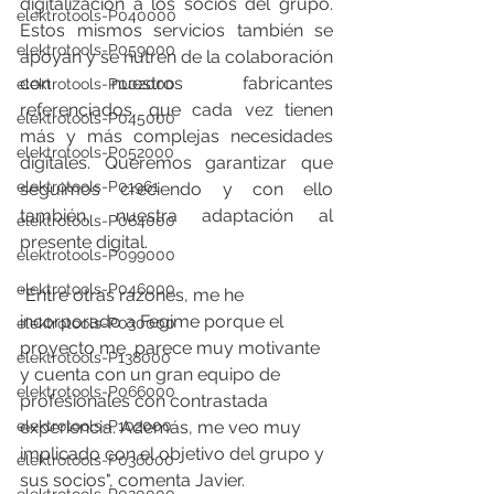
digitalización a los socios del grupo. 
elektrotools-P040000
Estos mismos servicios también se 
elektrotools-P059000
apoyan y se nutren de la colaboración 
con nuestros fabricantes 
elektrotools-P002000
referenciados, que cada vez tienen 
elektrotools-P045000
más y más complejas necesidades 
elektrotools-P052000
digitales. Queremos garantizar que 
elektrotools-P01961
seguimos creciendo y con ello 
también, nuestra adaptación al 
elektrotools-P064000
presente digital.
elektrotools-P099000
elektrotools-P046000
“Entre otras razones, me he 
incorporado a Fegime porque el 
elektrotools-P030000
proyecto me  parece muy motivante 
elektrotools-P138000
y cuenta con un gran equipo de 
elektrotools-P066000
profesionales con contrastada  
elektrotools-P102000
experiencia. Además, me veo muy 
implicado con el objetivo del grupo y 
elektrotools-P036000
sus socios", comenta Javier.