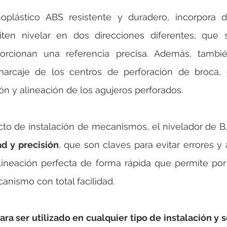
rotools-P086000
elektrotools-P033000
elektrotools-P043
oplástico ABS resistente y duradero, incorpora d
ten nivelar en dos direcciones diferentes, que s
rotools-P040000
elektrotools-P059000
elektrotools-P00
rcionan una referencia precisa. Además, tambié
marcaje de los centros de perforación de broca,
rotools-P052000
elektrotools-P01961
elektrotools-P06400
ión y alineación de los agujeros perforados.
rotools-P046000
d y precisión
, que son claves para evitar errores y 
ineación perfecta de forma rápida que permite por 
canismo con total facilidad.
ra ser utilizado en cualquier tipo de instalación y s