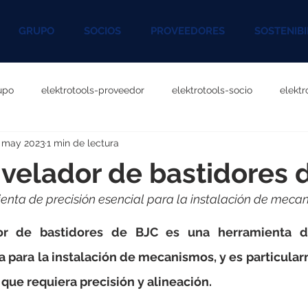
GRUPO
SOCIOS
PROVEEDORES
SOSTENIBI
upo
elektrotools-proveedor
elektrotools-socio
elekt
 may 2023
1 min de lectura
otools-P060000
elektrotools-P027000
elektrotools-P1020
velador de bastidores 
enta de precisión esencial para la instalación de meca
rotools-P096000
elektrotools-P041000
elektrotools-P083
or de bastidores de BJC es una herramienta d
rotools-P046000
elektrotools-P121000
elektrotools-P1180
 para la instalación de mecanismos, y es particularm
que requiera precisión y alineación.