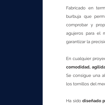
elektrotools-P059000
elekt
Fabricado en term
burbuja que permi
elektrotools-P065000
elekt
comprobar y propo
agujeros para el 
elektrotools-P045000
elekt
garantizar la precis
elektrotools-P099000
elekt
comodidad, agilida
Se consigue una al
los tornillos del me
Ha sido 
diseñado pa