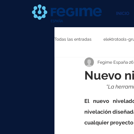
INICIO
Todas las entradas
elektrotools-gr
Fegime España
26
elektrotools-P111000
elektr
Nuevo ni
“La herrami
elektrotools-P087000
elekt
El nuevo nivelad
elektrotools-P040000
elekt
nivelación diseñada
cualquier proyecto 