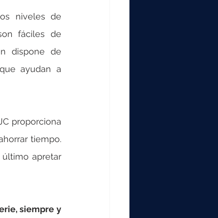
000
os niveles de 
on fáciles de 
2000
n dispone de 
 que ayudan a 
0
En cualquier proyecto de instalación de mecanismos, el nivelador de BJC proporciona 
ahorrar tiempo. 
último apretar 
erie, siempre y 