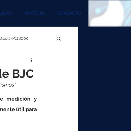
LIDAD
NOTICIAS
CONTACTO
rotools-P118000
00
de BJC
nismos”
000
e medición y 
00
ente útil para 