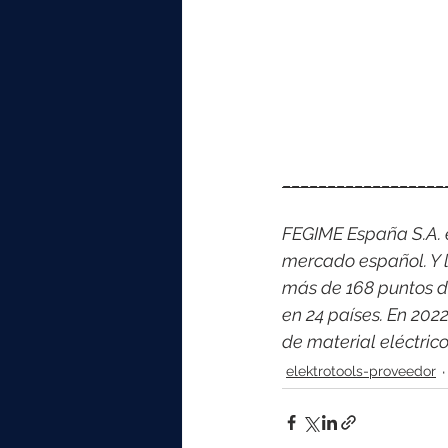
__________________
FEGIME España S.A. es
mercado español. Y l
más de 168 puntos d
en 24 países. En 202
de material eléctri
elektrotools-proveedor