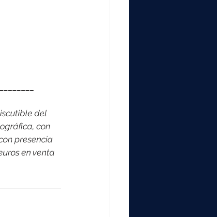
________
scutible del 
ográfica, con 
con presencia 
euros en venta 