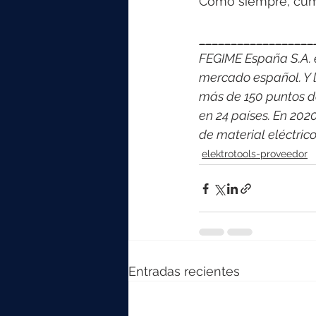
Como siempre, cum
__________________
FEGIME España S.A. es
mercado español. Y l
más de 150 puntos d
en 24 países. En 202
de material eléctri
elektrotools-proveedor
Entradas recientes