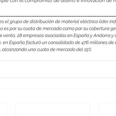
ple con el compromiso de diseño e innovación de 
__________________________________________________
 el grupo de distribución de material eléctrico líder indi
o es por su cuota de mercado como por su cobertura ge
e venta, 28 empresas asociadas en España y Andorra y 
0, en España facturó un consolidado de 476 millones de 
co, alcanzando una cuota de mercado del 15%