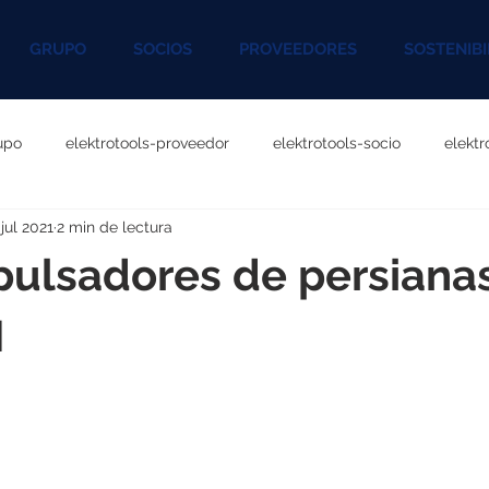
GRUPO
SOCIOS
PROVEEDORES
SOSTENIBI
upo
elektrotools-proveedor
elektrotools-socio
elekt
 jul 2021
2 min de lectura
otools-P060000
elektrotools-P027000
elektrotools-P1020
ulsadores de persiana
rotools-P096000
elektrotools-P041000
elektrotools-P083
N
rotools-P046000
elektrotools-P121000
elektrotools-P1180