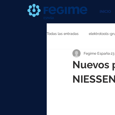
INICIO
Todas las entradas
elektrotools-gr
Fegime España
23
elektrotools-P111000
elektr
Nuevos p
elektrotools-P087000
elekt
NIESSE
elektrotools-P040000
elekt