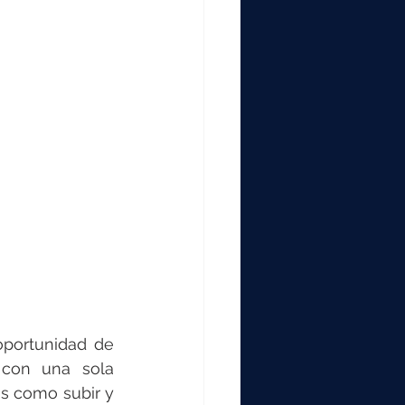
000
2000
0
oportunidad de 
 con una sola 
s como subir y 