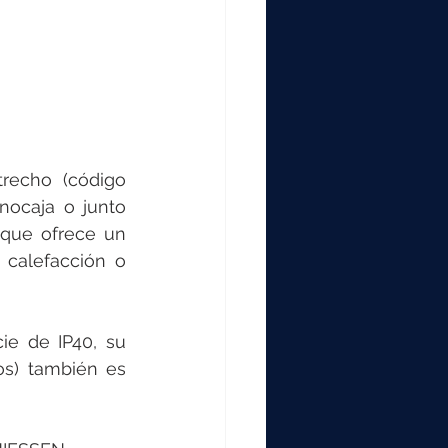
recho (código 
ocaja o junto 
que ofrece un 
 calefacción o 
e de IP40, su 
os) también es 