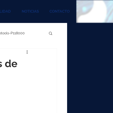
LIDAD
NOTICIAS
CONTACTO
rotools-P118000
00
s de
000
00