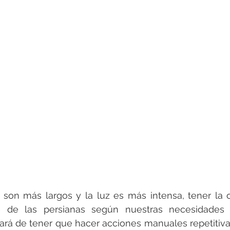
rotools-P086000
elektrotools-P033000
elektrotools-P043
rotools-P040000
elektrotools-P059000
elektrotools-P00
rotools-P052000
elektrotools-P01961
elektrotools-P06400
rotools-P046000
 son más largos y la luz es más intensa, tener la 
ón de las persianas según nuestras necesidades
rará de tener que hacer acciones manuales repetitiva