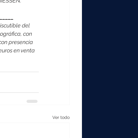
NIESSEN.
_____
scutible del 
ográfica, con 
con presencia 
euros en venta 
Ver todo