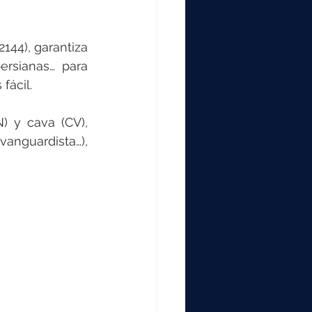
44), garantiza 
rsianas… para 
ácil. 
) y cava (CV), 
anguardista…), 