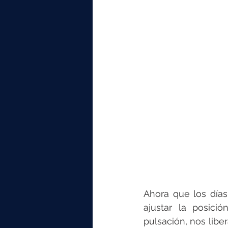
elektrotools-P059000
elekt
elektrotools-P065000
elekt
elektrotools-P045000
elekt
elektrotools-P099000
elekt
Ahora que los días
ajustar la posici
pulsación, nos libe