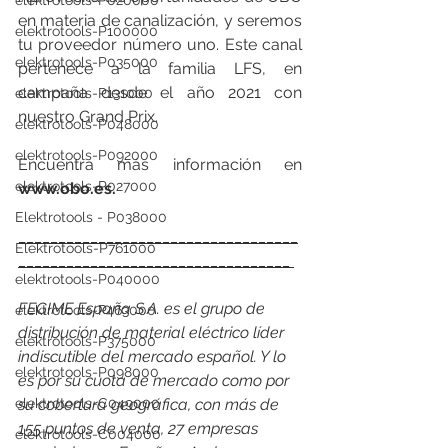
elektrotools-P020000
en materia de canalización, y seremos 
elektrotools-P100000
tu proveedor número uno. Este canal 
elektrotools-P035000
pertenece a la familia LFS, en 
campaña desde el año 2021 con 
elektrotools-P131000
nuestro Grand Prix. 
elektrotools-P048000
elektrotools-P092000
Encuentra más información en 
elektrotools-P027000
www.obo.es.
Elektrotools - P038000
___________________________________
Elektrotools-P761000
__________________________________ 
elektrotools-P040000
FEGIME España S.A. es el grupo de 
elektrotools-P463000
distribución de material eléctrico líder 
elektrotools-P375000
indiscutible del mercado español. Y lo 
elektrotools-P098000
es por su cuota de mercado como por 
elektrotools-C049000
su cobertura geográfica, con más de 
155 puntos de venta, 27 empresas 
elektrotools-C004000