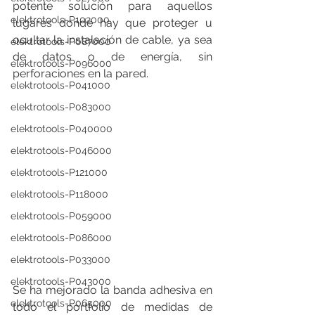
potente solución para aquellos 
elektrotools-P102000
lugares donde hay que proteger u 
ocultar la instalación de cable, ya sea 
elektrotools-P087000
de datos o de energía, sin 
elektrotools-P096000
perforaciones en la pared. 
elektrotools-P041000
elektrotools-P083000
elektrotools-P040000
elektrotools-P046000
elektrotools-P121000
elektrotools-P118000
elektrotools-P059000
elektrotools-P086000
elektrotools-P033000
elektrotools-P043000
Se ha mejorado la banda adhesiva en 
elektrotools-P065000
todo el portfolio de medidas de 