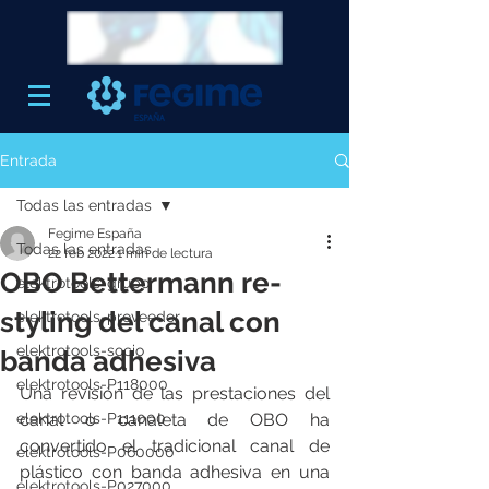
Entrada
Todas las entradas
Fegime España
Todas las entradas
22 feb 2022
1 min de lectura
OBO Bettermann re-
elektrotools-grupo
styling del canal con
elektrotools-proveedor
elektrotools-socio
banda adhesiva
elektrotools-P118000
Una revisión de las prestaciones del 
elektrotools-P111000
canal o canaleta de OBO ha 
convertido el tradicional canal de 
elektrotools-P060000
plástico con banda adhesiva en una 
elektrotools-P027000