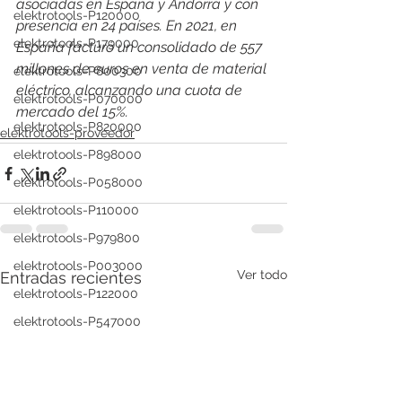
asociadas en España y Andorra y con 
elektrotools-P120000
presencia en 24 países. En 2021, en 
elektrotools-P179000
España facturó un consolidado de 557 
millones de euros en venta de material 
elektrotools-P800300
eléctrico, alcanzando una cuota de 
elektrotools-P070000
mercado del 15%.
elektrotools-P820000
elektrotools-proveedor
elektrotools-P898000
elektrotools-P058000
elektrotools-P110000
elektrotools-P979800
elektrotools-P003000
Ver todo
Entradas recientes
elektrotools-P122000
elektrotools-P547000
elektrotools-C039000
elektrotools-P536000