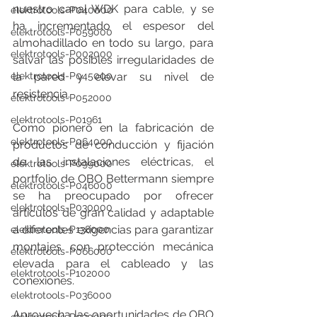
nuestro canal WDK para cable, y se 
elektrotools-P040000
ha incrementado el espesor del 
elektrotools-P059000
almohadillado en todo su largo, para 
elektrotools-P002000
salvar las posibles irregularidades de 
elektrotools-P045000
la pared y elevar su nivel de 
resistencia.
elektrotools-P052000
elektrotools-P01961
Como pionero en la fabricación de 
elektrotools-P064000
productos de conducción y fijación 
de las instalaciones eléctricas, el 
elektrotools-P099000
portfolio de OBO Bettermann siempre 
elektrotools-P046000
se ha preocupado por ofrecer 
elektrotools-P030000
artículos de gran calidad y adaptable 
a diferentes exigencias para garantizar 
elektrotools-P138000
montajes con protección mecánica 
elektrotools-P066000
elevada para el cableado y las 
elektrotools-P102000
conexiones.
elektrotools-P036000
Aprovecha las oportunidades de OBO 