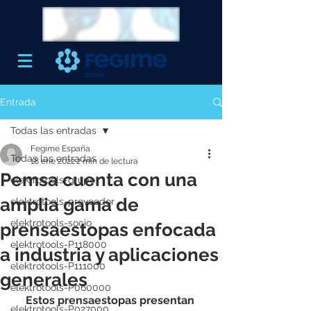
Entrada
Todas las entradas
Fegime España
Todas las entradas
18 ene 2022
2 min de lectura
Pemsa cuenta con una
elektrotools-grupo
amplia gama de
elektrotools-proveedor
elektrotools-socio
prensaestopas enfocada
elektrotools-P118000
a industria y aplicaciones
elektrotools-P111000
generales
elektrotools-P060000
Estos prensaestopas presentan 
elektrotools-P027000