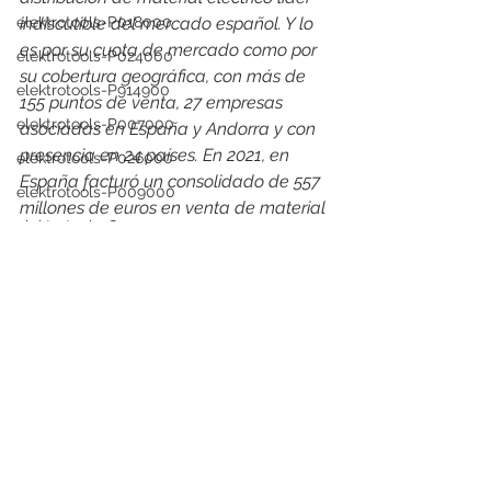
elektrotools-P018000
indiscutible del mercado español. Y lo 
es por su cuota de mercado como por 
elektrotools-P024000
su cobertura geográfica, con más de 
elektrotools-P914900
155 puntos de venta, 27 empresas 
elektrotools-P007000
asociadas en España y Andorra y con 
presencia en 24 países. En 2021, en 
elektrotools-P026000
España facturó un consolidado de 557 
elektrotools-P009000
millones de euros en venta de material 
elektrotools-C053000
eléctrico, alcanzando una cuota de 
mercado del 15%.
elektrotools-P025000
elektrotools-proveedor
elektrotools-P058000
elektrotools-P979800
elektrotools-P033000
elektrotools-P007000
elektrotools-P005000
Ver todo
Entradas recientes
elektrotools-P021000