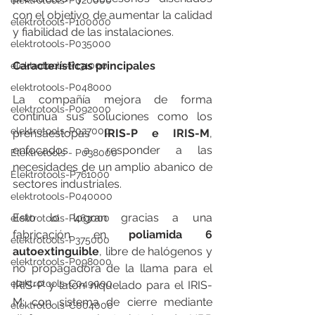
elektrotools-P020000
con el objetivo de aumentar la calidad 
elektrotools-P100000
y fiabilidad de las instalaciones.
elektrotools-P035000
Características principales 
elektrotools-P131000
elektrotools-P048000
La compañía mejora de forma 
elektrotools-P092000
continua sus soluciones como los 
elektrotools-P027000
prensaestopas 
IRIS-P e IRIS-M
, 
enfocados a responder a las 
Elektrotools - P038000
necesidades de un amplio abanico de 
Elektrotools-P761000
sectores industriales.
elektrotools-P040000
Esto lo logran gracias a una 
elektrotools-P463000
fabricación en 
poliamida 6 
elektrotools-P375000
autoextinguible
, libre de halógenos y 
elektrotools-P098000
no propagadora de la llama para el 
elektrotools-C049000
IRIS-P y latón niquelado para el IRIS-
M; con
sistema de cierre mediante 
elektrotools-C004000