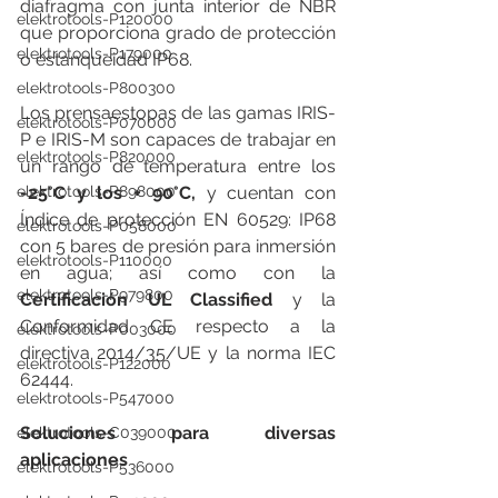
diafragma con junta interior de NBR 
elektrotools-P120000
que proporciona grado de protección 
elektrotools-P179000
o estanqueidad IP68.
elektrotools-P800300
Los prensaestopas de las gamas IRIS-
elektrotools-P070000
P e IRIS-M son capaces de trabajar en 
elektrotools-P820000
un rango de temperatura entre los 
elektrotools-P898000
-25°C y los + 90°C,
 y cuentan con 
Índice de protección EN 60529: IP68 
elektrotools-P058000
con 5 bares de presión para inmersión 
elektrotools-P110000
en agua; así como con la 
elektrotools-P979800
Certificación UL Classified
 y la 
Conformidad CE respecto a la 
elektrotools-P003000
directiva 2014/35/UE y la norma IEC 
elektrotools-P122000
62444.
elektrotools-P547000
Soluciones para diversas 
elektrotools-C039000
aplicaciones
elektrotools-P536000