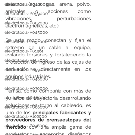
externos (agua, gas, arena, polvo, 
elektrotools-P040000
animales o acciones como 
elektrotools-P059000
vibraciones, perturbaciones 
elektrotools-P002000
electromagnéticas, etc.).
elektrotools-P045000
De este modo, conectan y fijan el 
elektrotools-P052000
extremo de un cable al equipo, 
elektrotools-P01961
evitando torsiones y fortaleciendo la 
elektrotools-P064000
protección de ingreso de las cajas de 
derivación o directamente en los 
elektrotools-P099000
equipos industriales.
elektrotools-P046000
elektrotools-P030000
Pemsa, como compañía con más de 
elektrotools-P138000
50 años de trayectoria desarrollando 
soluciones en torno al cableado, es 
elektrotools-P066000
uno de los 
principales fabricantes y 
elektrotools-P102000
proveedores de prensaestopas del 
elektrotools-P036000
mercado 
con una amplia gama de 
productos y accesorios diseñados 