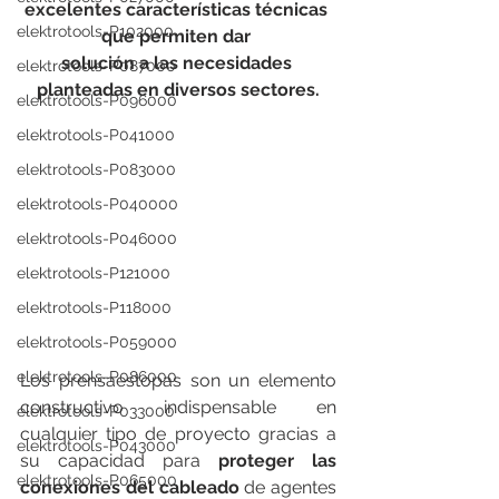
excelentes características técnicas 
elektrotools-P102000
que permiten dar 
solución a las necesidades 
elektrotools-P087000
planteadas en diversos sectores.
elektrotools-P096000
elektrotools-P041000
elektrotools-P083000
elektrotools-P040000
elektrotools-P046000
elektrotools-P121000
elektrotools-P118000
elektrotools-P059000
elektrotools-P086000
Los prensaestopas son un elemento 
constructivo indispensable en 
elektrotools-P033000
cualquier tipo de proyecto gracias a 
elektrotools-P043000
su capacidad para 
proteger las 
elektrotools-P065000
conexiones del cableado
 de agentes 