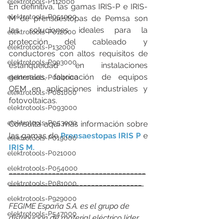
elektrotools-P112000
En definitiva, las gamas IRIS-P e IRIS-
elektrotools-P051000
M de prensaestopas de Pemsa son 
las soluciones ideales para la 
elektrotools-P012000
protección del cableado y 
elektrotools-P132000
conductores con altos requisitos de 
elektrotools-P993000
estanqueidad en instalaciones 
generales, fabricación de equipos 
elektrotools-P004000
OEM en aplicaciones industriales y 
elektrotools-P081000
fotovoltaicas.
elektrotools-P093000
elektrotools-P053000
Consulta aquí más información sobre 
las gamas de 
Prensaestopas IRIS P
e 
elektrotools-P019000
IRIS M
.
elektrotools-P021000
elektrotools-P054000
___________________________________
__________________________________ 
elektrotools-P081000
elektrotools-P929000
FEGIME España S.A. es el grupo de 
elektrotools-P547000
distribución de material eléctrico líder 