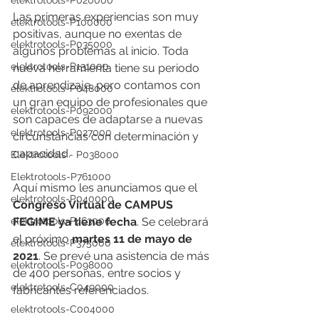
elektrotools-P020000
Las primeras experiencias son muy 
elektrotools-P100000
positivas, aunque no exentas de 
elektrotools-P035000
algunos problemas al inicio. Toda 
elektrotools-P131000
nueva herramienta tiene su periodo 
de aprendizaje, pero contamos con 
elektrotools-P048000
un gran equipo de profesionales que 
elektrotools-P092000
son capaces de adaptarse a nuevas 
elektrotools-P027000
circunstancias con determinación y 
capacidad. 
Elektrotools - P038000
Elektrotools-P761000
Aquí mismo les anunciamos que el 
elektrotools-P040000
Congreso Virtual de CAMPUS 
elektrotools-P463000
FEGIME ya tiene fecha
. Se celebrará 
el próximo 
martes 11 de mayo de 
elektrotools-P375000
2021
. Se prevé una asistencia de más 
elektrotools-P098000
de 400 personas, entre socios y 
elektrotools-C049000
fabricantes referenciados.
elektrotools-C004000