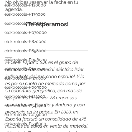
No olvides reservar la fecha en tu 
elektrotools-P120000
agenda. 
elektrotools-P179000
¡Te esperamos!
elektrotools-P800300
elektrotools-P070000
___________________________________
elektrotools-P820000
___________________________________
elektrotools-P898000
___
elektrotools-P058000
FEGIME España S.A. es el grupo de 
elektrotools-P110000
distribución de material eléctrico líder 
indiscutible del mercado español. Y lo 
elektrotools-P979800
es por su cuota de mercado como por 
elektrotools-P003000
su cobertura geográfica, con más de 
elektrotools-P122000
150 puntos de venta, 28 empresas 
asociadas en España y Andorra y con 
elektrotools-P547000
presencia en 24 países. En 2020, en 
elektrotools-C039000
España facturó un consolidado de 476 
elektrotools-P536000
millones de euros en venta de material 