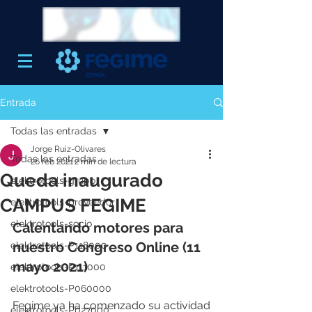
Entrada
Todas las entradas
Jorge Ruiz-Olivares
Todas las entradas
26 feb 2021
2 min de lectura
Queda inaugurado
elektrotools-grupo
CAMPUS FEGIME
elektrotools-proveedor
elektrotools-socio
Calentando motores para 
nuestro Congreso Online (11 
elektrotools-P118000
mayo 2021)
elektrotools-P111000
elektrotools-P060000
Fegime ya ha comenzado su actividad 
elektrotools-P027000