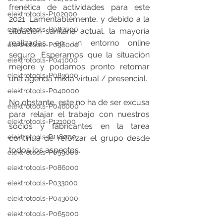
frenética de actividades para este 
elektrotools-P102000
2021. Lamentablemente, y debido a la 
elektrotools-P087000
situación sanitaria actual, la mayoría 
realizadas en un entorno online 
elektrotools-P096000
seguro. Esperamos que la situación 
elektrotools-P041000
mejore y podamos pronto retomar 
elektrotools-P083000
una agenda mixta virtual / presencial. 
elektrotools-P040000
No obstante, este no ha de ser excusa 
elektrotools-P046000
para relajar el trabajo con nuestros 
elektrotools-P121000
socios y fabricantes en la tarea 
elektrotools-P118000
continua de reforzar el grupo desde 
todos los aspectos.
elektrotools-P059000
elektrotools-P086000
elektrotools-P033000
elektrotools-P043000
elektrotools-P065000