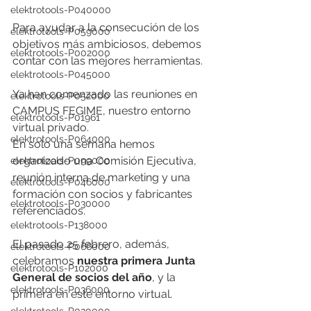
elektrotools-P040000
Para ayudar a la consecución de los 
elektrotools-P059000
objetivos más ambiciosos, debemos 
elektrotools-P002000
contar con las mejores herramientas. 
elektrotools-P045000
Ya han comenzado las reuniones en 
elektrotools-P052000
CAMPUS FEGIME, nuestro entorno 
elektrotools-P01961
virtual privado.
elektrotools-P064000
En solo una semana hemos 
organizado una Comisión Ejecutiva, 
elektrotools-P099000
reunión interna de marketing y una 
elektrotools-P046000
formación con socios y fabricantes 
elektrotools-P030000
referenciados. 
elektrotools-P138000
El pasado 25 febrero, además, 
elektrotools-P066000
celebramos
 nuestra primera Junta 
elektrotools-P102000
General de socios del año
, y la 
elektrotools-P036000
primera en este entorno virtual. 