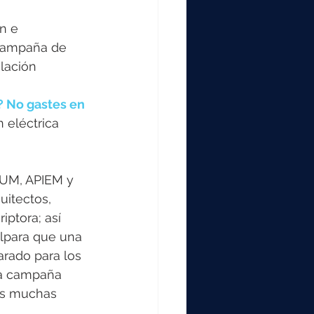
n e 
 campaña de 
alación 
? No gastes en 
 eléctrica 
UM, APIEM y 
uitectos, 
iptora; así 
alpara que una 
arado para los 
 La campaña 
as muchas 