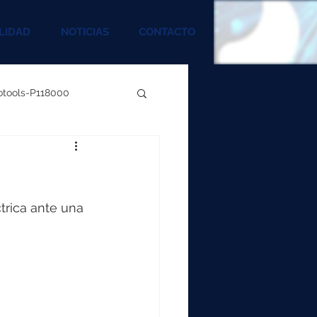
LIDAD
NOTICIAS
CONTACTO
rotools-P118000
00
000
ctrica ante una 
00