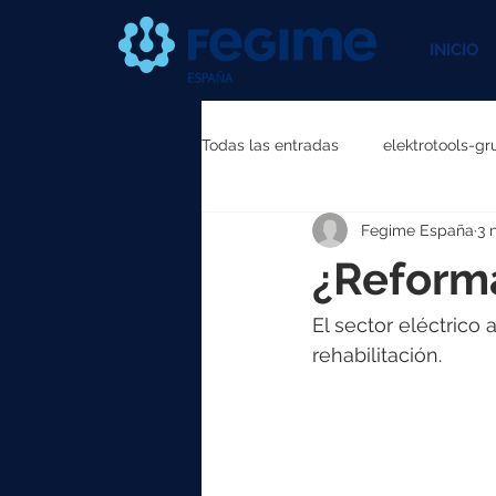
INICIO
Todas las entradas
elektrotools-gr
Fegime España
3 
elektrotools-P111000
elektr
¿Reforma
elektrotools-P087000
elekt
El sector eléctrico 
rehabilitación.
elektrotools-P040000
elekt