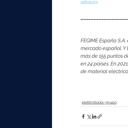
adime.org
__________________
FEGIME España S.A. es
mercado español. Y l
más de 155 puntos d
en 24 países. En 202
de material eléctric
elektrotools-grupo