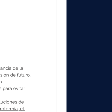
tancia de la 
sión de futuro.
n 
 para evitar 
oluciones de 
otermia, el 