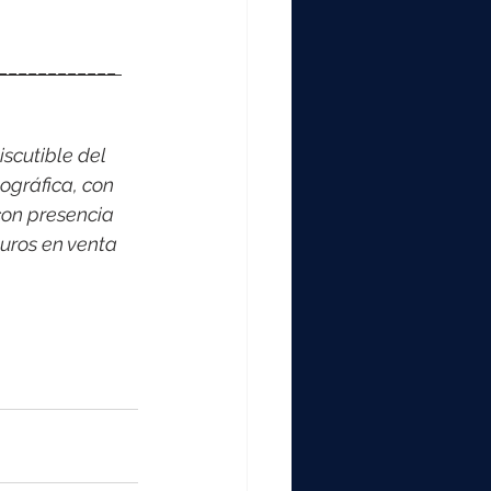
____________ 
scutible del 
ográfica, con 
on presencia 
uros en venta 