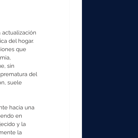
 actualización 
ca del hogar. 
ciones que 
mia, 
e, sin 
a prematura del 
n, suele 
te hacia una 
niendo en 
ecido y la 
mente la 