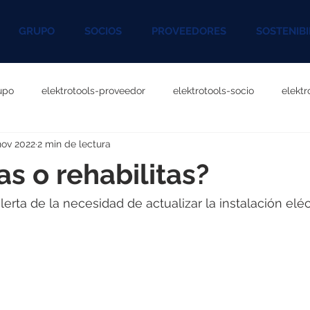
GRUPO
SOCIOS
PROVEEDORES
SOSTENIBI
upo
elektrotools-proveedor
elektrotools-socio
elekt
nov 2022
2 min de lectura
otools-P060000
elektrotools-P027000
elektrotools-P1020
s o rehabilitas?
rotools-P096000
elektrotools-P041000
elektrotools-P083
alerta de la necesidad de actualizar la instalación elé
rotools-P046000
elektrotools-P121000
elektrotools-P1180