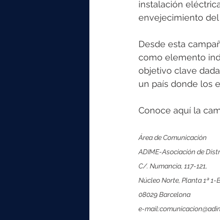
instalación eléctri
envejecimiento del
Desde esta campaña 
como elemento indi
objetivo clave dad
un país donde los e
Conoce aquí la ca
Área de Comunicación
ADIME-Asociación de Distri
C/. Numancia, 117-121,
Núcleo Norte, Planta 1ª 1-B
08029 Barcelona
e-mail:comunicacion@adi