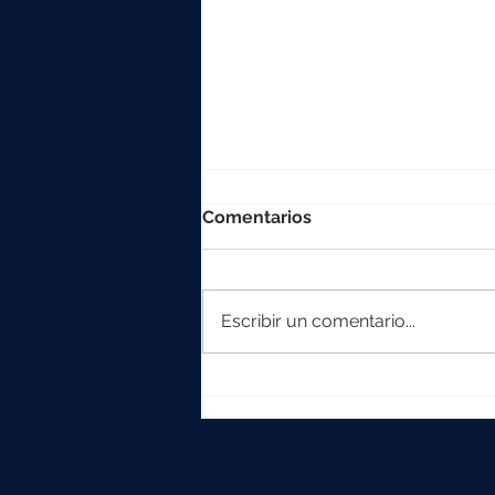
Comentarios
Escribir un comentario...
La colección Element
crece con Iska