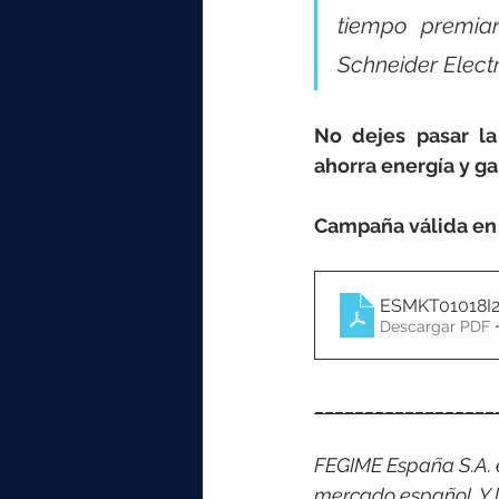
tiempo premiar
Schneider Electr
No dejes pasar la 
ahorra energía y g
Campaña válida en 
ESMKT01018I2
Descargar PDF •
__________________
FEGIME España S.A. es
mercado español. Y l