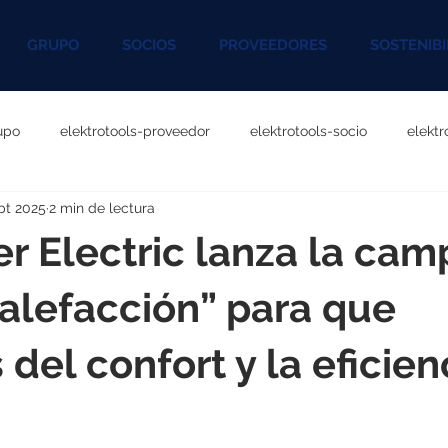
GRUPO
SOCIOS
PROVEEDORES
SOSTENIBI
upo
elektrotools-proveedor
elektrotools-socio
elekt
pt 2025
2 min de lectura
otools-P060000
elektrotools-P027000
elektrotools-P1020
r Electric lanza la ca
rotools-P096000
elektrotools-P041000
elektrotools-P083
alefacción” para que
 del confort y la eficien
rotools-P046000
elektrotools-P121000
elektrotools-P1180