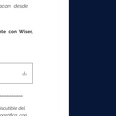
acan desde 
te con Wiser, 
__________
scutible del 
ográfica, con 