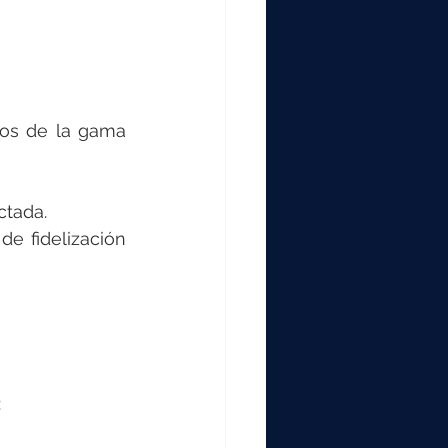
tos de la gama 
ctada.
de fidelización 
: