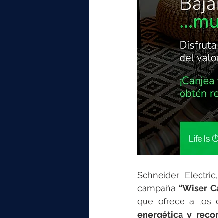
Schneider Electric
campaña 
“Wiser C
que ofrece a los c
energética y reco