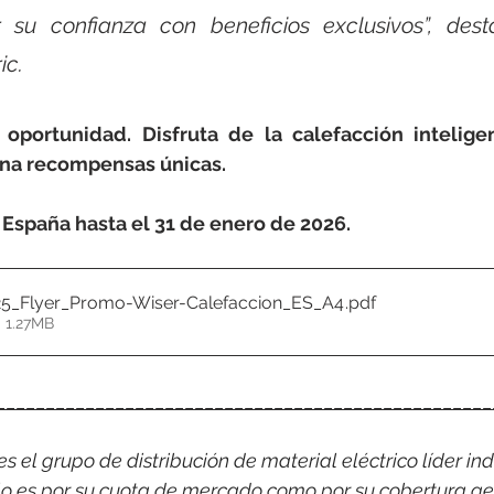
 su confianza con beneficios exclusivos”, dest
ic.
oportunidad. Disfruta de la calefacción inteligen
ana recompensas únicas.
España hasta el 31 de enero de 2026.
5_Flyer_Promo-Wiser-Calefaccion_ES_A4
.pdf
 1.27MB
__________________________________________________
 el grupo de distribución de material eléctrico líder indi
o es por su cuota de mercado como por su cobertura ge