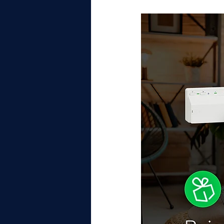
elektrotools-P059000
elekt
elektrotools-P065000
elekt
elektrotools-P045000
elekt
elektrotools-P099000
elekt