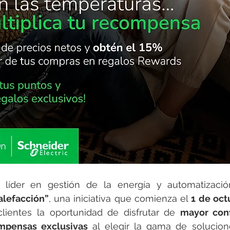
, líder en gestión de la energía y automatización
alefacción”
, una iniciativa que comienza el 
1 de oct
lientes la oportunidad de disfrutar de 
mayor confo
mpensas exclusivas