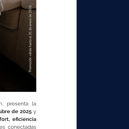
, presenta la 
ubre de 2025
 y 
rt, eficiencia 
 al elegir la gama de soluciones conectadas 