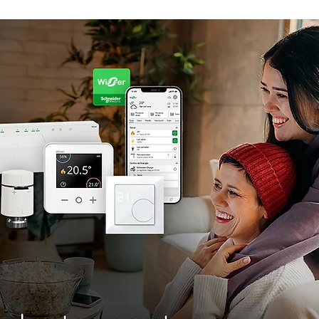
rotools-P086000
elektrotools-P033000
elektrotools-P043
rotools-P040000
elektrotools-P059000
elektrotools-P00
rotools-P052000
elektrotools-P01961
elektrotools-P06400
rotools-P046000