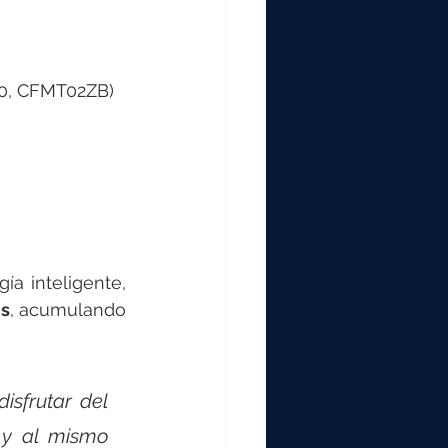
00, CFMT02ZB)
a inteligente, 
s
, acumulando 
sfrutar del 
y al mismo 