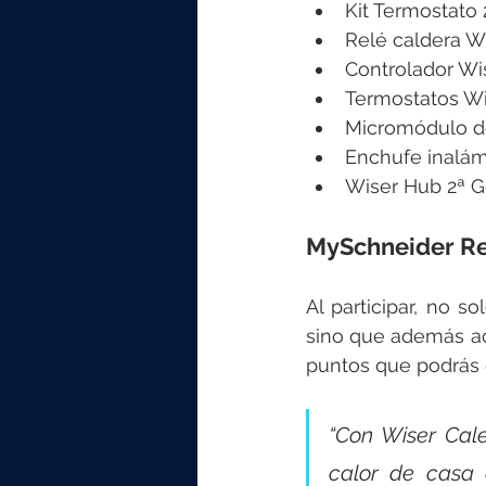
Kit Termostato
Relé caldera 
Controlador Wi
Termostatos Wi
Micromódulo d
Enchufe inalá
Wiser Hub 2ª G
MySchneider Rew
Al participar, no s
sino que además ac
puntos que podrás c
“Con Wiser Cale
calor de casa 