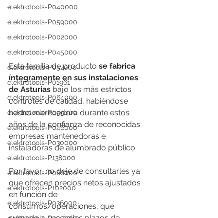
elektrotools-P040000
elektrotools-P059000
elektrotools-P002000
elektrotools-P045000
Esta familia de producto 
se fabrica 
elektrotools-P052000
íntegramente en sus instalaciones 
elektrotools-P01961
de Asturias
 bajo los más estrictos 
elektrotools-P064000
controles de calidad, habiéndose 
hecho merecedora durante estos 
elektrotools-P099000
años de la confianza de reconocidas 
elektrotools-P046000
empresas mantenedoras e 
elektrotools-P030000
instaladoras de alumbrado público.
elektrotools-P138000
Por favor, no deje de consultarles ya 
elektrotools-P066000
que ofrecen precios netos ajustados 
elektrotools-P102000
en función de 
elektrotools-P036000
consumos/operaciones, que 
sumado a sus ágiles plazos de 