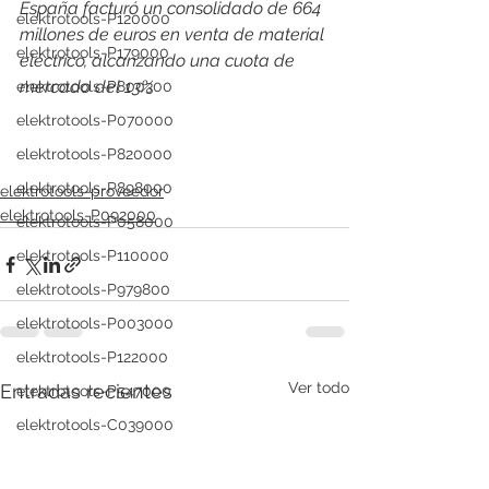
España facturó un consolidado de 664 
elektrotools-P120000
millones de euros en venta de material 
elektrotools-P179000
eléctrico, alcanzando una cuota de 
mercado del 13%
elektrotools-P800300
elektrotools-P070000
elektrotools-P820000
elektrotools-P898000
elektrotools-proveedor
elektrotools-P092000
elektrotools-P058000
elektrotools-P110000
elektrotools-P979800
elektrotools-P003000
elektrotools-P122000
Ver todo
Entradas recientes
elektrotools-P547000
elektrotools-C039000
elektrotools-P536000