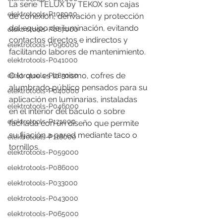
La serie TELUX by TEKOX son cajas 
elektrotools-P102000
de conexión, derivación y protección 
del equipo de iluminación, evitando 
elektrotools-P087000
contactos directos e indirectos y 
elektrotools-P096000
facilitando labores de mantenimiento. 
elektrotools-P041000
O lo que es lo mismo, cofres de 
elektrotools-P083000
alumbrado público pensados para su 
elektrotools-P040000
aplicación en luminarias, instaladas 
elektrotools-P046000
en el interior del báculo o sobre 
elektrotools-P121000
fachada con un diseño que permite 
su fijación a pared mediante taco o 
elektrotools-P118000
tornillos.
elektrotools-P059000
elektrotools-P086000
elektrotools-P033000
elektrotools-P043000
elektrotools-P065000