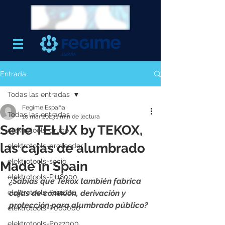
Entrada
Todas las entradas
Fegime España
Todas las entradas
10 mar 2023
1 min de lectura
Serie TELUX by TEKOX,
elektrotools-grupo
las cajas de alumbrado
elektrotools-proveedor
elektrotools-socio
Made in Spain
elektrotools-P118000
¿Sabías que Tekox también fabrica 
elektrotools-P111000
cajas de conexión, derivación y 
protección para alumbrado público?
elektrotools-P060000
elektrotools-P027000