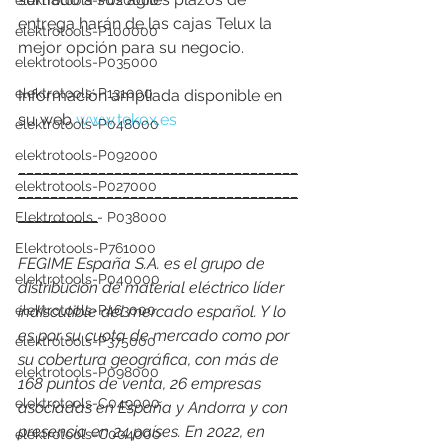
elektrotools-P020000
entrega harán de las cajas Telux la 
elektrotools-P100000
mejor opción para su negocio.
elektrotools-P035000
elektrotools-P131000
Información ampliada disponible en 
su web 
www.tekox.es
elektrotools-P048000
elektrotools-P092000
___________________________________
elektrotools-P027000
___________________________________
__________
Elektrotools - P038000
Elektrotools-P761000
FEGIME España S.A. es el grupo de 
elektrotools-P040000
distribución de material eléctrico líder 
elektrotools-P463000
indiscutible del mercado español. Y lo 
es por su cuota de mercado como por 
elektrotools-P375000
su cobertura geográfica, con más de 
elektrotools-P098000
168 puntos de venta, 26 empresas 
elektrotools-C049000
asociadas en España y Andorra y con 
presencia en 24 países. En 2022, en 
elektrotools-C004000