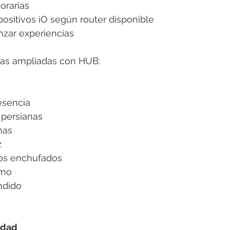
orarias 
spositivos iO según router disponible 
nzar experiencias 
as ampliadas con HUB: 
esencia 
 persianas 
nas 
 
vos enchufados 
umo 
dido 
idad 