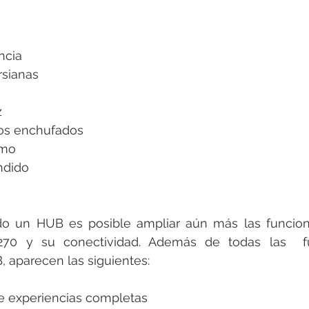
ncia 
rsianas 
 
 
vos enchufados 
umo 
dido 
o un HUB es posible ampliar aún más las funcional
70 y su conectividad. Además de todas las  fun
, aparecen las siguientes: 
de experiencias completas 