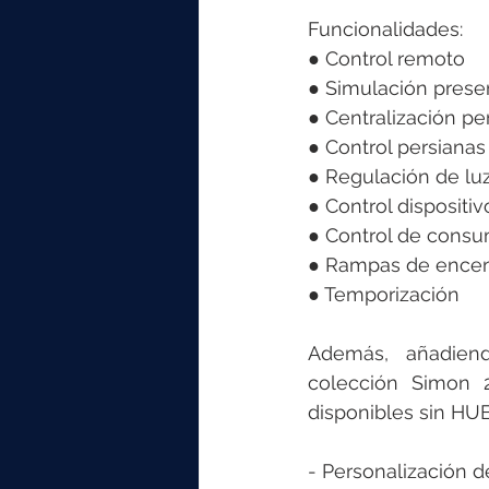
Funcionalidades: 
● Control remoto 
● Simulación prese
● Centralización pe
● Control persianas
● Regulación de luz
● Control dispositi
● Control de cons
● Rampas de encen
● Temporización 
Además,  añadiend
colección Simon 2
disponibles sin HUB
- Personalización 