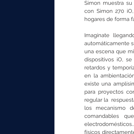
elektrotools-P059000
elekt
Simon muestra su 
con Simon 270 iO,
hogares de forma fác
elektrotools-P065000
elekt
Imagínate llegan
automáticamente se
elektrotools-P045000
elekt
una escena que mide
dispositivos iO, s
retardos y tempori
elektrotools-P099000
elekt
en la ambientación
existe una amplísi
para proyectos con
regular la  respuest
los mecanismo de 
comandables que
electrodomésticos.
físicos directamen