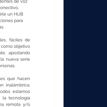
stentes de voz 
conectivo, 
dirle un HUB 
ciones para 
s.  
s, fáciles de 
 como objetivo 
le,  apostando 
a nueva serie 
ersonas. 
tes que hacen 
n  inalámbrica. 
todos estamos 
la tecnología 
ma remota y/o 