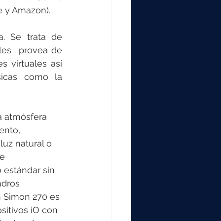
 y Amazon).  
 Se trata de  
les  provea de 
 virtuales así 
icas como la 
a atmósfera  
nto, 
luz natural o 
e 
estándar sin  
adros 
 Simon 270 es 
sitivos iO con 