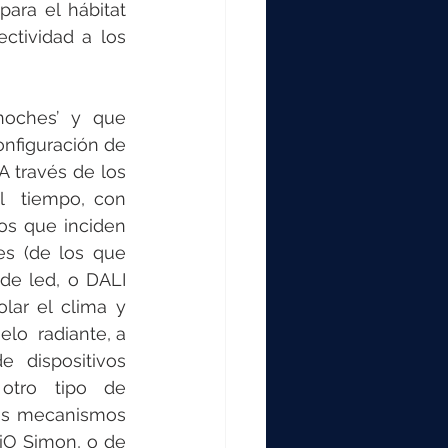
000
ra el hábitat 
tividad a los 
2000
oches’ y que 
nfiguración de 
0
través de los  
l  tiempo, con 
os que inciden 
es (de los que 
e led, o DALI 
lar el clima y 
lo  radiante, a 
 dispositivos 
tro tipo de 
los mecanismos 
iO Simon, o de 