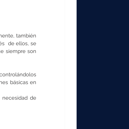
ente, también  
s  de ellos, se 
ue siempre son 
ontrolándolos 
nes básicas en 
n necesidad de 