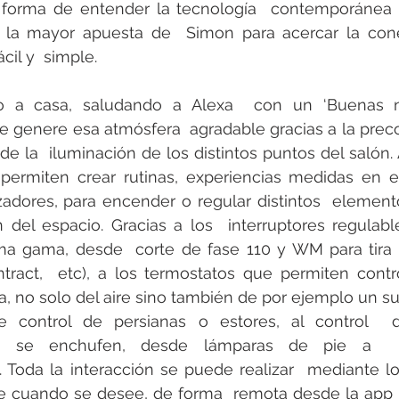
rotools-P086000
elektrotools-P033000
elektrotools-P043
forma de entender la tecnología  contemporánea pa
 la mayor apuesta de  Simon para acercar la conec
il y  simple.   
rotools-P040000
elektrotools-P059000
elektrotools-P00
do a casa, saludando a Alexa  con un ‘Buenas n
 genere esa atmósfera  agradable gracias a la preco
rotools-P052000
elektrotools-P01961
elektrotools-P06400
 la  iluminación de los distintos puntos del salón. A 
e permiten crear rutinas, experiencias medidas en e
zadores, para encender o regular distintos  element
rotools-P046000
 del espacio. Gracias a los  interruptores regulabl
ma gama, desde  corte de fase 110 y WM para tira d
tract,  etc), a los termostatos que permiten contro
a, no solo del aire sino también de por ejemplo un sue
control de persianas o estores, al control  de
 se enchufen, desde lámparas de pie a  o
.. Toda la interacción se puede realizar  mediante 
te cuando se desee, de forma  remota desde la app 