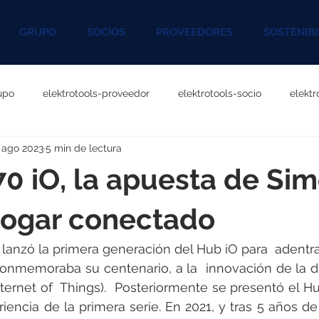
GRUPO
SOCIOS
PROVEEDORES
SOSTENIBI
upo
elektrotools-proveedor
elektrotools-socio
elekt
 ago 2023
5 min de lectura
otools-P060000
elektrotools-P027000
elektrotools-P1020
0 iO, la apuesta de Si
rotools-P096000
elektrotools-P041000
elektrotools-P083
hogar conectado
lanzó la primera generación del Hub iO para  adentr
rotools-P046000
elektrotools-P121000
elektrotools-P1180
nmemoraba su centenario, a la  innovación de la dig
Internet of  Things).  Posteriormente se presentó el H
iencia de la primera serie. En 2021, y tras 5 años de 