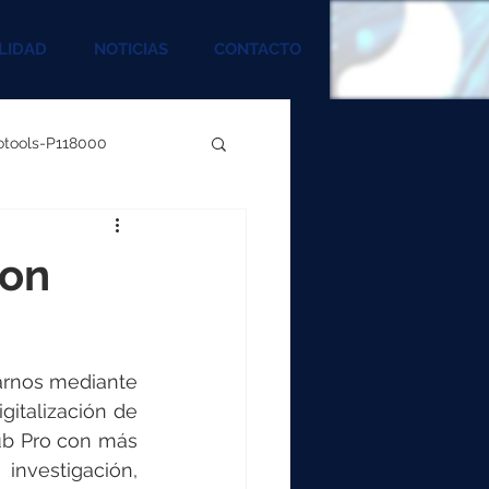
LIDAD
NOTICIAS
CONTACTO
rotools-P118000
00
mon
000
arnos mediante 
00
italización de 
ub Pro con más 
 investigación, 