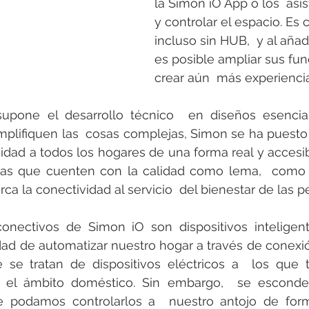
la Simon iO App o los  asi
y controlar el espacio. Es 
incluso sin HUB,  y al aña
es posible ampliar sus fun
crear aún  más experiencia
upone el desarrollo técnico  en diseños esenciale
implifiquen las  cosas complejas, Simon se ha puesto
vidad a todos los hogares de una forma real y accesib
vas que cuenten con la calidad como lema,  como l
ca la conectividad al servicio  del bienestar de las p
conectivos de Simon iO son dispositivos inteligen
lidad de automatizar nuestro hogar a través de conexió
 se tratan de dispositivos eléctricos a  los que 
el ámbito doméstico. Sin embargo,  se esconde 
e podamos controlarlos a  nuestro antojo de for