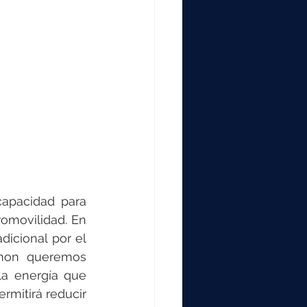
apacidad para 
omovilidad. En 
icional por el 
imon queremos 
la energía que 
rmitirá reducir 