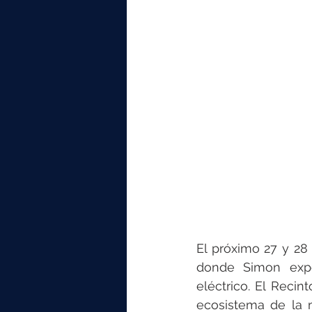
elektrotools-P059000
elekt
elektrotools-P065000
elekt
elektrotools-P045000
elekt
elektrotools-P099000
elekt
El próximo 27 y 28 
donde Simon expo
eléctrico. El Recin
ecosistema de la m