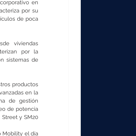
orporativo en 
cteriza por su 
ículos de poca 
de viviendas 
erizan por la 
on sistemas de 
ros productos 
vanzadas en la 
ma de gestión 
o de potencia 
Street y SM20 
obility el día 