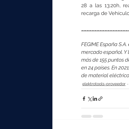
28 a las 13:20h, r
recarga de Vehículo 
__________________
FEGIME España S.A. es
mercado español. Y l
más de 155 puntos d
en 24 países. En 202
de material eléctric
elektrotools-proveedor