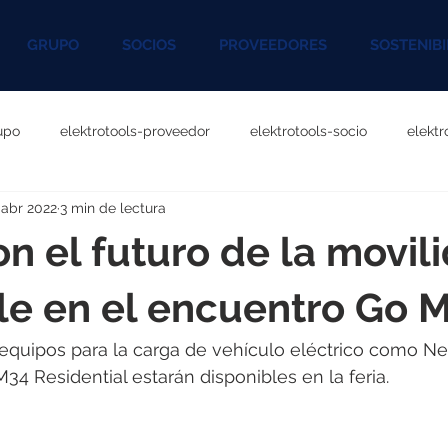
GRUPO
SOCIOS
PROVEEDORES
SOSTENIBI
upo
elektrotools-proveedor
elektrotools-socio
elekt
 abr 2022
3 min de lectura
otools-P060000
elektrotools-P027000
elektrotools-P1020
n el futuro de la movil
rotools-P096000
elektrotools-P041000
elektrotools-P083
le en el encuentro Go M
quipos para la carga de vehículo eléctrico como Neo
rotools-P046000
elektrotools-P121000
elektrotools-P1180
4 Residential estarán disponibles en la feria.