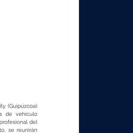
000
2000
0
ty (Guipúzcoa) 
 de vehículo 
rofesional del 
o, se reunirán 