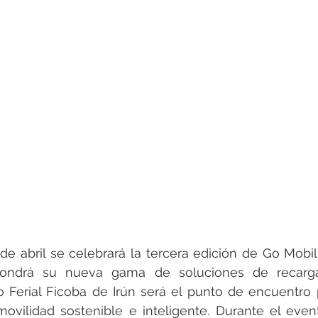
rotools-P086000
elektrotools-P033000
elektrotools-P043
rotools-P040000
elektrotools-P059000
elektrotools-P00
rotools-P052000
elektrotools-P01961
elektrotools-P06400
rotools-P046000
de abril se celebrará la tercera edición de Go Mobili
ndrá su nueva gama de soluciones de recarga
to Ferial Ficoba de Irún será el punto de encuentro p
ovilidad sostenible e inteligente. Durante el event