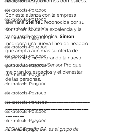
retail, hoteles y entornos domésticos.
elektrotools-P112000
elektrotools-P051000
Con esta alianza con la empresa 
elektrotools-P012000
alemana 
Steinel
, reconocida por su 
elektrotools-P132000
compromiso con la excelencia y la 
vanguardia tecnológica, 
Simon
elektrotools-P993000
incorpora una nueva línea de negocio 
elektrotools-P004000
que amplía aún más su oferta de 
elektrotools-P081000
soluciones, incorporando la nueva 
gama de sensores Sensor Pro que 
elektrotools-P093000
mejoran los espacios y el bienestar 
elektrotools-P053000
de las personas.
elektrotools-P019000
elektrotools-P021000
___________________________________
elektrotools-P054000
___________________________________
elektrotools-P081000
________
elektrotools-P929000
FEGIME España S.A. es el grupo de 
elektrotools-P547000