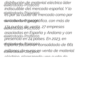
distribución de material eléctrico líder 
elektrotools-P018000
indiscutible del mercado español. Y lo 
elektrotools-P024000
es por su cuota de mercado como por 
su cobertura geográfica, con más de 
elektrotools-P914900
174 puntos de venta, 27 empresas 
elektrotools-P007000
asociadas en España y Andorra y con 
elektrotools-P026000
presencia en 24 países. En 2023, en 
elektrotools-P009000
España facturó un consolidado de 661 
millones de euros en venta de material 
elektrotools-C053000
eléctrico, alcanzando una cuota de 
elektrotools-P025000
mercado del 12%
elektrotools-P058000
elektrotools-proveedor
elektrotools-P111000
elektrotools-P979800
elektrotools-P033000
elektrotools-P007000
elektrotools-P005000
elektrotools-P021000