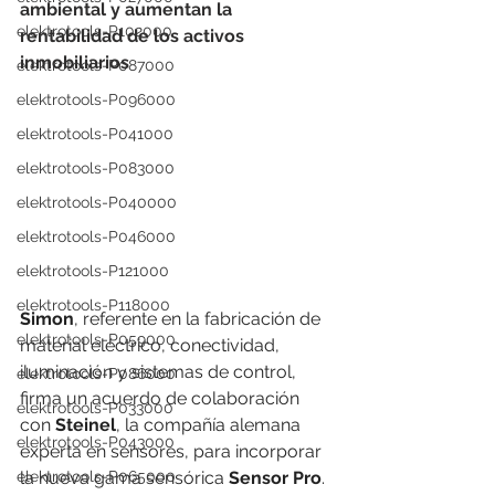
ambiental y aumentan la 
elektrotools-P102000
rentabilidad de los activos 
inmobiliarios
elektrotools-P087000
elektrotools-P096000
elektrotools-P041000
elektrotools-P083000
elektrotools-P040000
elektrotools-P046000
elektrotools-P121000
elektrotools-P118000
Simon
, referente en la fabricación de 
elektrotools-P059000
material eléctrico, conectividad, 
iluminación y sistemas de control, 
elektrotools-P086000
firma un acuerdo de colaboración 
elektrotools-P033000
con 
Steinel
, la compañía alemana 
elektrotools-P043000
experta en sensores, para incorporar 
la nueva gama sensórica 
Sensor Pro
.
elektrotools-P065000