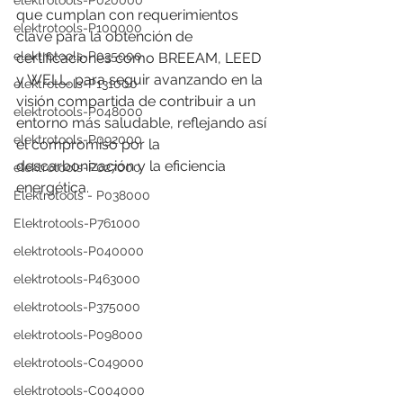
elektrotools-P020000
que cumplan con requerimientos 
elektrotools-P100000
clave para la obtención de 
elektrotools-P035000
certificaciones como BREEAM, LEED 
y WELL, para seguir avanzando en la 
elektrotools-P131000
visión compartida de contribuir a un 
elektrotools-P048000
entorno más saludable, reflejando así 
elektrotools-P092000
el compromiso por la 
descarbonización y la eficiencia 
elektrotools-P027000
energética.
Elektrotools - P038000
Elektrotools-P761000
elektrotools-P040000
elektrotools-P463000
elektrotools-P375000
elektrotools-P098000
elektrotools-C049000
elektrotools-C004000