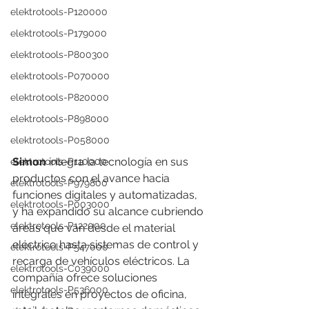
elektrotools-P120000
elektrotools-P179000
elektrotools-P800300
elektrotools-P070000
elektrotools-P820000
elektrotools-P898000
elektrotools-P058000
Simon
 integra la tecnología en sus 
elektrotools-P110000
productos con el avance hacia 
elektrotools-P979800
funciones digitales y automatizadas, 
elektrotools-P003000
y ha expandido su alcance cubriendo 
elektrotools-P122000
áreas que van desde el material 
eléctrico hasta sistemas de control y 
elektrotools-P547000
recarga de vehículos eléctricos. La 
elektrotools-C039000
compañía ofrece soluciones 
elektrotools-P536000
integrales en proyectos de oficina, 