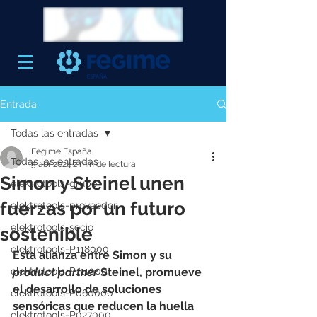
Entrada
Todas las entradas
Fegime España
Todas las entradas
5 abr 2024
2 min de lectura
Simon y Steinel unen
elektrotools-grupo
fuerzas por un futuro
elektrotools-proveedor
elektrotools-socio
sostenible
elektrotools-P118000
Esta alianza entre Simon y su 
elektrotools-P111000
product partner
 Steinel, promueve 
el desarrollo de soluciones 
elektrotools-P060000
sensóricas que reducen la huella 
elektrotools-P027000