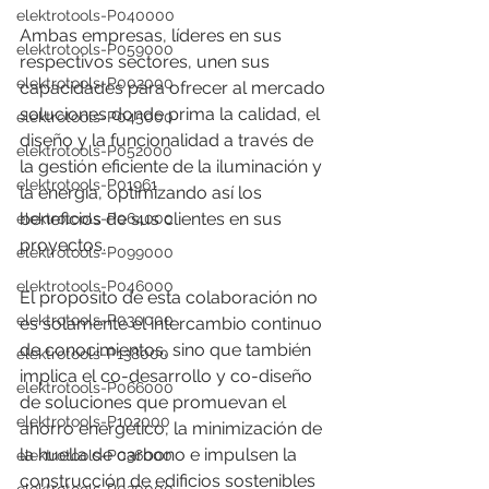
elektrotools-P040000
Ambas empresas, líderes en sus 
elektrotools-P059000
respectivos sectores, unen sus 
elektrotools-P002000
capacidades para ofrecer al mercado 
soluciones donde prima la calidad, el 
elektrotools-P045000
diseño y la funcionalidad a través de 
elektrotools-P052000
la gestión eficiente de la iluminación y 
elektrotools-P01961
la energía, optimizando así los 
beneficios de sus clientes en sus 
elektrotools-P064000
proyectos.
elektrotools-P099000
elektrotools-P046000
El propósito de esta colaboración no 
elektrotools-P030000
es solamente el intercambio continuo 
de conocimientos, sino que también 
elektrotools-P138000
implica el co-desarrollo y co-diseño 
elektrotools-P066000
de soluciones que promuevan el 
elektrotools-P102000
ahorro energético, la minimización de 
la huella de carbono e impulsen la 
elektrotools-P036000
construcción de edificios sostenibles 