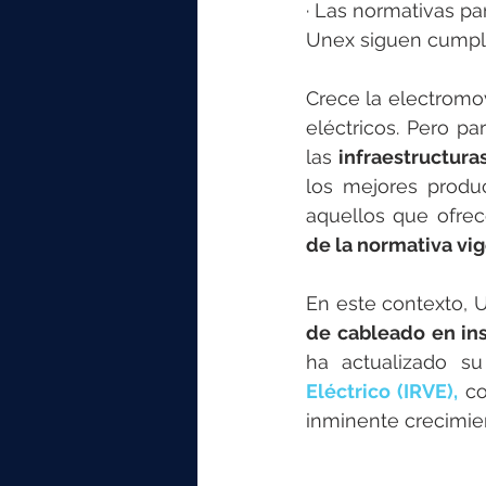
elektrotools-P059000
elekt
· Las normativas pa
Unex siguen cumpli
elektrotools-P065000
elekt
Crece la electromov
eléctricos. Pero pa
las 
infraestructura
elektrotools-P045000
elekt
los mejores produc
aquellos que ofre
de la normativa vi
elektrotools-P099000
elekt
En este contexto, 
de cableado en ins
ha actualizado su
Eléctrico (IRVE),
 co
inminente crecimien