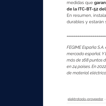
medidas que 
garan
de la ITC-BT-52 del
En resumen, instala
durables y estarán
__________________
FEGIME España S.A. es
mercado español. Y l
más de 168 puntos d
en 24 países. En 202
de material eléctri
elektrotools-proveedor