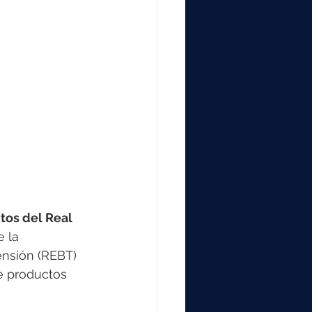
itos del Real 
 la 
ensión (REBT) 
e productos 