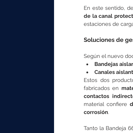
En este sentido, de
de la canal protec
estaciones de carga
Soluciones de g
Según el nuevo doc
Bandejas aisla
Canales aislan
Estos dos product
fabricados en 
mate
contactos indirec
material confiere 
d
corrosión
.
Tanto la Bandeja 6