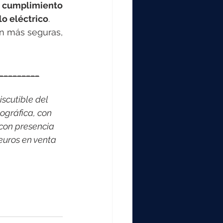
 cumplimiento 
lo eléctrico
. 
n más seguras, 
_________
scutible del 
ográfica, con 
con presencia 
euros en venta 