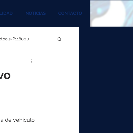
LIDAD
NOTICIAS
CONTACTO
rotools-P118000
00
vo
000
00
ga de vehículo 