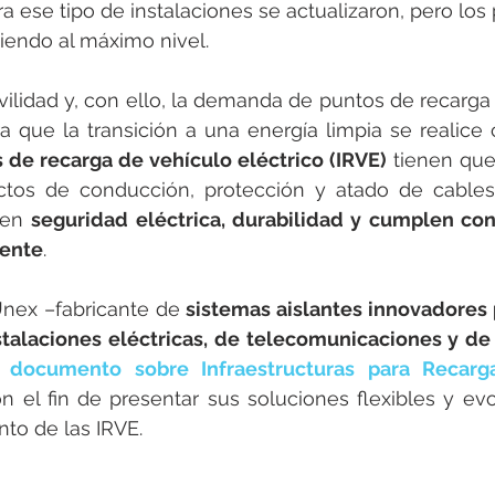
rotools-P086000
elektrotools-P033000
elektrotools-P043
ra ese tipo de instalaciones se actualizaron, pero los
endo al máximo nivel. 
rotools-P040000
elektrotools-P059000
elektrotools-P00
ilidad y, con ello, la demanda de puntos de recarga 
ra que la transición a una energía limpia se realice 
s de recarga de vehículo eléctrico (IRVE)
 tienen que
rotools-P052000
elektrotools-P01961
elektrotools-P06400
tos de conducción, protección y atado de cables. 
cen 
seguridad eléctrica, durabilidad y cumplen con 
gente
.
rotools-P046000
Unex –fabricante de 
sistemas aislantes innovadores p
talaciones eléctricas, de telecomunicaciones y de
 
documento sobre Infraestructuras para Recarga
n el fin de presentar sus soluciones flexibles y evol
to de las IRVE. 