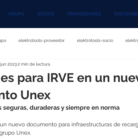
GRUPO
SOCIOS
PROVEEDORES
SOSTENIBI
upo
elektrotools-proveedor
elektrotools-socio
elekt
 jun 2023
2 min de lectura
otools-P060000
elektrotools-P027000
elektrotools-P1020
es para IRVE en un nue
rotools-P096000
elektrotools-P041000
elektrotools-P083
to Unex
s seguras, duraderas y siempre en norma
rotools-P046000
elektrotools-P121000
elektrotools-P1180
e un nuevo documento para infraestructuras de recar
l grupo Unex.