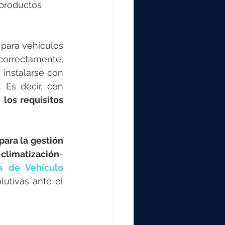
000
 productos 
2000
para vehículos 
correctamente, 
 instalarse con 
0
Es decir, con 
los requisitos 
ara la gestión 
 climatización
- 
 de Vehículo 
utivas ante el 