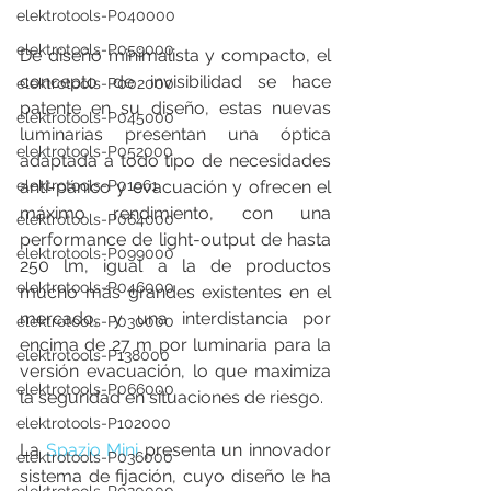
elektrotools-P040000
elektrotools-P059000
De diseño minimalista y compacto, el 
concepto de invisibilidad se hace 
elektrotools-P002000
patente en su diseño, estas nuevas 
elektrotools-P045000
luminarias presentan una óptica 
elektrotools-P052000
adaptada a todo tipo de necesidades 
anti-pánico y evacuación y ofrecen el 
elektrotools-P01961
máximo rendimiento, con una 
elektrotools-P064000
performance de light-output de hasta 
elektrotools-P099000
250 lm, igual a la de productos 
elektrotools-P046000
mucho más grandes existentes en el 
mercado, y una interdistancia por 
elektrotools-P030000
encima de 27 m por luminaria para la 
elektrotools-P138000
versión evacuación, lo que maximiza 
elektrotools-P066000
la seguridad en situaciones de riesgo. 
elektrotools-P102000
La 
Spazio Mini
 presenta un innovador 
elektrotools-P036000
sistema de fijación, cuyo diseño le ha 