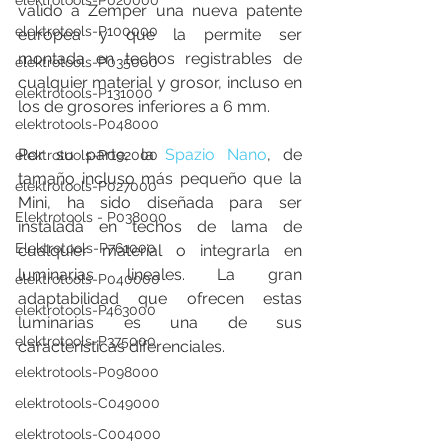
elektrotools-P020000
valido a Zemper una nueva patente 
elektrotools-P100000
europea y que la permite ser 
montada en techos registrables de 
elektrotools-P035000
cualquier material y grosor, incluso en 
elektrotools-P131000
los de grosores inferiores a 6 mm.
elektrotools-P048000
Por su parte, la 
Spazio Nano
, de 
elektrotools-P092000
tamaño incluso más pequeño que la 
elektrotools-P027000
Mini, ha sido diseñada para ser 
Elektrotools - P038000
instalada en techos de lama de 
Elektrotools-P761000
cualquier material o integrarla en 
luminarias lineales. La gran 
elektrotools-P040000
adaptabilidad que ofrecen estas 
elektrotools-P463000
luminarias es una de sus 
elektrotools-P375000
características diferenciales.                
elektrotools-P098000
elektrotools-C049000
elektrotools-C004000