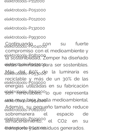
elektrotools-P112000
elektrotools-P051000
elektrotools-P012000
elektrotools-P132000
elektrotools-P993000
Continuando con su fuerte 
elektrotools-P004000
compromiso con el medioambiente y 
elektrotools-P081000
la sostenibilidad, Zemper ha diseñado 
elektrotools-P093000
estas luminarias para ser sostenibles. 
Más del 60% de la luminaria es 
elektrotools-P053000
reciclable y más de un 30% de las 
elektrotools-P019000
energías utilizadas en su fabricación 
elektrotools-P021000
son renovables, lo que representa 
una muy baja huella medioambiental. 
elektrotools-P054000
Además, su pequeño tamaño reduce 
elektrotools-P081000
sobremanera el espacio de 
elektrotools-P929000
almacenamiento, el CO2 en su 
transporte y los residuos generados.
elektrotools-P547000