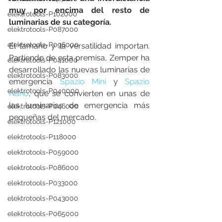
muy por encima del resto de 
elektrotools-P102000
luminarias de su categoría. 
elektrotools-P087000
elektrotools-P096000
El tamaño y la versatilidad importan. 
Partiendo de esta premisa, Zemper ha 
elektrotools-P041000
desarrollado las nuevas luminarias de 
elektrotools-P083000
emergencia 
Spazio Mini
 y 
Spazio 
elektrotools-P040000
Nano
, que se convierten en unas de 
las luminarias de emergencia más 
elektrotools-P046000
pequeñas del mercado. 
elektrotools-P121000
elektrotools-P118000
elektrotools-P059000
elektrotools-P086000
elektrotools-P033000
elektrotools-P043000
elektrotools-P065000