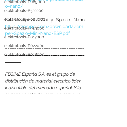
elektrotools-P085000
o-nano/
elektrotools-P522200
elektrotools-P008000
Folleto Spazio Mini y Spazio Nano: 
https://zemper.com/download/Zem
elektrotools-P929000
per-Spazio-Mini-Nano-ESP.pdf
elektrotools-P017000
elektrotools-P022000
___________________________________
___________________________________
elektrotools-P018000
_______
FEGIME España S.A. es el grupo de 
distribución de material eléctrico líder 
indiscutible del mercado español. Y lo 
es por su cuota de mercado como por 
su cobertura geográfica, con más de 
168 puntos de venta, 26 empresas 
asociadas en España y Andorra y con 
presencia en 24 países. En 2022, en 