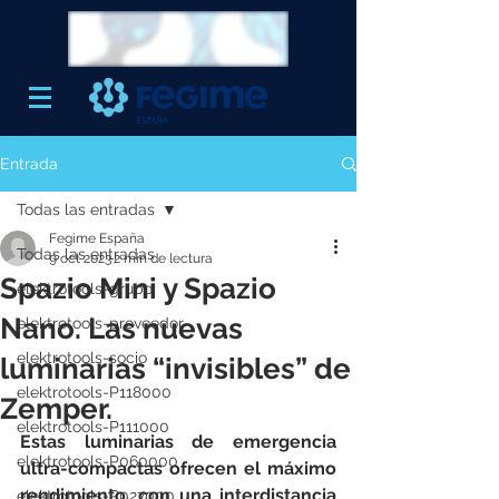
Entrada
Todas las entradas
Fegime España
Todas las entradas
9 oct 2023
2 min de lectura
Spazio Mini y Spazio
elektrotools-grupo
Nano. Las nuevas
elektrotools-proveedor
elektrotools-socio
luminarias “invisibles” de
elektrotools-P118000
Zemper.
elektrotools-P111000
Estas luminarias de emergencia 
elektrotools-P060000
ultra-compactas ofrecen el máximo 
rendimiento, con una interdistancia 
elektrotools-P027000