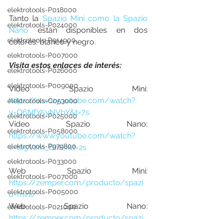
elektrotools-P018000
Tanto la 
Spazio Mini como la Spazio 
elektrotools-P024000
Nano
 están disponibles en dos 
elektrotools-P914900
colores: blanco y negro.
elektrotools-P007000
Visita estos enlaces de interés:
elektrotools-P026000
elektrotools-P009000
Vídeo Spazio Mini: 
https://www.youtube.com/watch?
elektrotools-C053000
v=O6NfY5yNVbY&t=7s
elektrotools-P025000
Vídeo Spazio Nano: 
elektrotools-P058000
https://www.youtube.com/watch?
elektrotools-P979800
v=to5Vzm_BhKs&t=2s
elektrotools-P033000
Web Spazio Mini: 
elektrotools-P007000
https://zemper.com/producto/spazi
elektrotools-P005000
o-mini/
Web Spazio Nano: 
elektrotools-P021000
https://zemper.com/producto/spazi