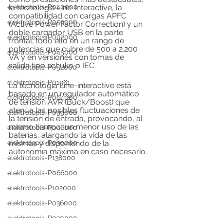
elektrotools-P040000
la tecnología Line-interactive, la 
compatibilidad con cargas APFC 
elektrotools-P059000
(Active Power Factor Correction) y un 
doble cargador USB en la parte 
elektrotools-P002000
frontal; todo ello en un rango de 
potencias que cubre de 500 a 2.200 
elektrotools-P045000
VA y en versiones con tomas de 
salida tipo schuko o IEC.
elektrotools-P052000
elektrotools-P01961
La tecnología Line-interactive está 
basado en un regulador automático 
elektrotools-P064000
de tensión AVR (Buck/Boost) que 
atenúa las posibles fluctuaciones de 
elektrotools-P099000
la tensión de entrada, provocando, al 
mismo tiempo, un menor uso de las 
elektrotools-P046000
baterías, alargando la vida de las 
elektrotools-P030000
mismas y disponiendo de la 
autonomía máxima en caso necesario.
elektrotools-P138000
elektrotools-P066000
elektrotools-P102000
elektrotools-P036000