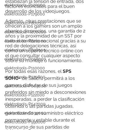
estabilizan la tensión de entrada, dos 
elektrotools-P120000
factores esenciales para el buen 
desarrollo de los videojuegos.
elektrotools-P179000
Además, otras prestaciones que se 
elektrotools-P800300
ofrecen a los gamers son un amplio 
abanico de precios, una garantía de 2 
elektrotools-P070000
años y la proximidad de un SST por 
todo el territorio nacional gracias a su 
elektrotools-P820000
red de delegaciones técnicas, así 
elektrotools-P898000
como un soporte técnico online con 
el que consultar cualquier aspecto 
elektrotools-P058000
sobre su montaje o funcionamiento.
elektrotools-P110000
Por todas esas razones, el 
SPS 
elektrotools-P979800
SOHO+ 
de Salicru permitirá a los 
gamers disfrutar de sus juegos 
elektrotools-P003000
preferidos sin miedo a desconexiones 
elektrotools-P122000
inesperadas, a perder la clasificación 
elektrotools-P547000
obtenida o las partidas jugadas, 
garantizando un suministro eléctrico 
elektrotools-C039000
permanente y estable durante el 
elektrotools-P536000
transcurso de sus partidas de 