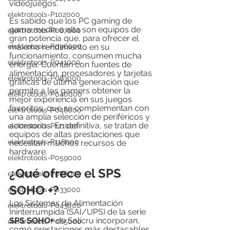
videojuegos.
elektrotools-P102000
Es sabido que los PC gaming de 
gama media o alta son equipos de 
elektrotools-P087000
gran potencia que, para ofrecer el 
elektrotools-P096000
máximo rendimiento en su 
funcionamiento, consumen mucha 
elektrotools-P041000
energía. Cuentan con fuentes de 
alimentación, procesadores y tarjetas 
elektrotools-P083000
gráficas de última generación que 
permite a los gamers obtener la 
elektrotools-P040000
mejor experiencia en sus juegos 
favoritos, que se complementan con 
elektrotools-P046000
una amplia selección de periféricos y 
accesorios. En definitiva, se tratan de 
elektrotools-P121000
equipos de altas prestaciones que 
elektrotools-P118000
necesitan muchos recursos de 
hardware.
elektrotools-P059000
¿Qué ofrece el SPS 
elektrotools-P086000
SOHO +?
elektrotools-P033000
Los Sistemas de Alimentación 
elektrotools-P043000
Ininterrumpida (SAI/UPS) de la serie 
SPS SOHO+ 
de Salicru incorporan, 
elektrotools-P065000
como prestaciones más destacables, 