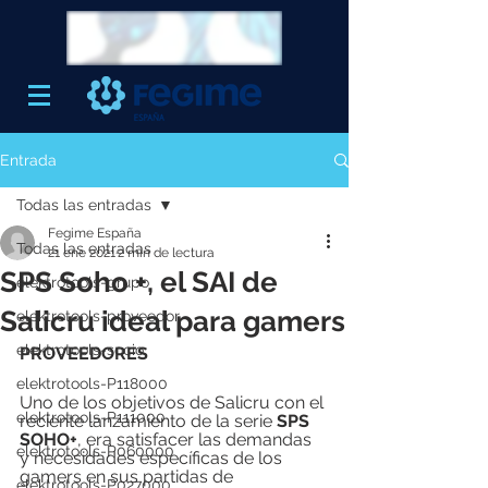
Entrada
Todas las entradas
Fegime España
Todas las entradas
21 ene 2021
2 min de lectura
SPS Soho +, el SAI de
elektrotools-grupo
Salicru ideal para gamers
elektrotools-proveedor
elektrotools-socio
PROVEEDORES
elektrotools-P118000
Uno de los objetivos de Salicru con el 
elektrotools-P111000
reciente lanzamiento de la serie 
SPS 
SOHO+
, era satisfacer las demandas 
elektrotools-P060000
y necesidades específicas de los 
gamers en sus partidas de 
elektrotools-P027000