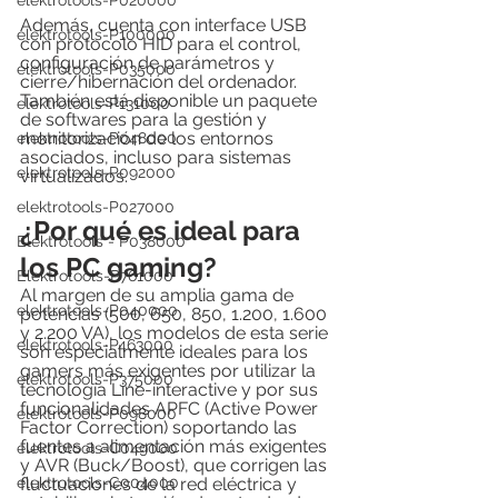
elektrotools-P020000
Además, cuenta con interface USB 
elektrotools-P100000
con protocolo HID para el control, 
configuración de parámetros y 
elektrotools-P035000
cierre/hibernación del ordenador. 
También está disponible un paquete 
elektrotools-P131000
de softwares para la gestión y 
monitorización de los entornos 
elektrotools-P048000
asociados, incluso para sistemas 
elektrotools-P092000
virtualizados.
elektrotools-P027000
¿Por qué es ideal para 
Elektrotools - P038000
los PC gaming?
Elektrotools-P761000
Al margen de su amplia gama de 
elektrotools-P040000
potencias (500, 650, 850, 1.200, 1.600 
y 2.200 VA), los modelos de esta serie 
elektrotools-P463000
son especialmente ideales para los 
gamers más exigentes por utilizar la 
elektrotools-P375000
tecnología Line-interactive y por sus 
funcionalidades APFC (Active Power 
elektrotools-P098000
Factor Correction) soportando las 
fuentes a alimentación más exigentes 
elektrotools-C049000
y AVR (Buck/Boost), que corrigen las 
elektrotools-C004000
fluctuaciones de la red eléctrica y 