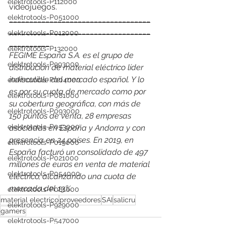
elektrotools-P112000
videojuegos.
elektrotools-P051000
___________________________________
___________________________________
elektrotools-P012000
__________
elektrotools-P132000
FEGIME España S.A. es el grupo de 
elektrotools-P993000
distribución de material eléctrico líder 
indiscutible del mercado español. Y lo 
elektrotools-P004000
es por su cuota de mercado como por 
elektrotools-P081000
su cobertura geográfica, con más de 
elektrotools-P093000
150 puntos de venta, 28 empresas 
elektrotools-P053000
asociadas en España y Andorra y con 
presencia en 24 países. En 2019, en 
elektrotools-P019000
España facturó un consolidado de 497 
elektrotools-P021000
millones de euros en venta de material 
elektrotools-P054000
eléctrico, alcanzando una cuota de 
mercado del 13%.
elektrotools-P081000
material electrico
proveedores
SAI
salicru
elektrotools-P929000
gamers
elektrotools-P547000