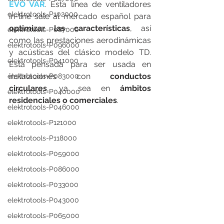
EVO VAR
. Esta línea de ventiladores 
elektrotools-P102000
in-line sale al mercado español para 
optimizar las características
, así 
elektrotools-P087000
como las prestaciones aerodinámicas 
elektrotools-P096000
y acústicas del clásico modelo TD. 
elektrotools-P041000
Está pensada para ser usada en 
instalaciones con 
conductos 
elektrotools-P083000
circulares
, ya sea en 
ámbitos 
elektrotools-P040000
residenciales o comerciales
.
elektrotools-P046000
elektrotools-P121000
elektrotools-P118000
elektrotools-P059000
elektrotools-P086000
elektrotools-P033000
elektrotools-P043000
elektrotools-P065000