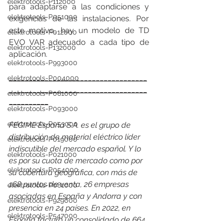
elektrotools-P112000
para adaptarse a las condiciones y 
elektrotools-P051000
exigencias de las instalaciones. Por  
este motivo, hay un modelo de TD 
elektrotools-P012000
EVO VAR adecuado a cada tipo de  
elektrotools-P132000
aplicación.
elektrotools-P993000
___________________________________
elektrotools-P004000
___________________________________
elektrotools-P081000
__________
elektrotools-P093000
elektrotools-P053000
FEGIME España S.A. es el grupo de 
distribución de material eléctrico líder 
elektrotools-P019000
indiscutible del mercado español. Y lo 
elektrotools-P021000
es por su cuota de mercado como por 
elektrotools-P054000
su cobertura geográfica, con más de 
168 puntos de venta, 26 empresas 
elektrotools-P081000
asociadas en España y Andorra y con 
elektrotools-P929000
presencia en 24 países. En 2022, en 
elektrotools-P547000
España facturó un consolidado de 664 