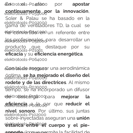
En el afán por 
apostar 
elektrotools-P040000
continuamente por la innovación
,  
elektrotools-P059000
Soler & Palau se ha basado en la 
elektrotools-P002000
gama de ventiladores TD, la cual  se 
elektrotools-P045000
ha convertido en un referente entre 
los profesionales, para  desarrollar un 
elektrotools-P052000
producto que destaque por su 
elektrotools-P01961
eficacia
 y su 
eficiencia energética
.
elektrotools-P064000
Con tal de asegurar una aerodinámica 
elektrotools-P099000
óptima, 
se ha mejorado el diseño del 
elektrotools-P046000
rodete y de las directrices
. Al mismo 
elektrotools-P030000
tiempo, se ha incorporado un difusor 
elektrotools-P138000
de descarga para 
mejorar la 
eficiencia
 a la par que 
reducir el 
elektrotools-P066000
nivel sonoro
. Por último, sus juntas 
elektrotools-P102000
sobre-inyectadas aseguran una 
unión 
elektrotools-P036000
estanca entre el cuerpo y el pie-
soporte
, lo que permite la facilidad de 