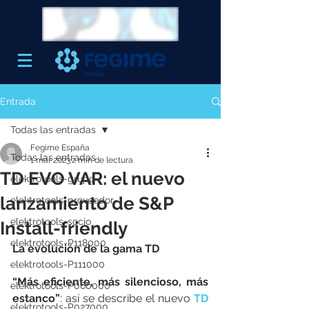
Entrada
Todas las entradas
Fegime España
Todas las entradas
1 mar 2023
2 min de lectura
TD EVO VAR: el nuevo
elektrotools-grupo
lanzamiento de S&P
elektrotools-proveedor
elektrotools-socio
Install-friendly
elektrotools-P118000
La evolución de la gama TD
elektrotools-P111000
“Más eficiente, más silencioso, más 
elektrotools-P060000
estanco”
: así se describe el nuevo 
TD 
elektrotools-P027000