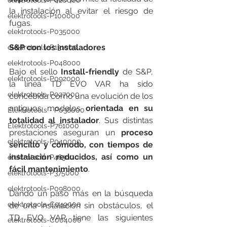
elektrotools-P020000
la instalación al evitar el riesgo de 
elektrotools-P100000
fugas.
elektrotools-P035000
S&P con los instaladores
elektrotools-P131000
elektrotools-P048000
Bajo el sello 
Install-friendly
 de S&P, 
elektrotools-P092000
la línea TD EVO VAR ha sido 
elektrotools-P027000
concebida como una evolución de los 
antiguos modelos 
orientada en su 
Elektrotools - P038000
totalidad al instalador
. Sus distintas 
Elektrotools-P761000
prestaciones aseguran un 
proceso 
elektrotools-P040000
sencillo y cómodo, con tiempos de 
instalación reducidos, así como un 
elektrotools-P463000
fácil mantenimiento
.
elektrotools-P375000
elektrotools-P098000
Dando un paso más en la búsqueda 
elektrotools-C049000
de una instalación sin obstáculos, el 
TD EVO VAR tiene las siguientes 
elektrotools-C004000