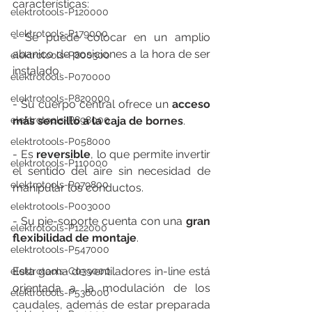
características:
elektrotools-P120000
elektrotools-P179000
- Se puede colocar en un amplio 
abanico de posiciones a la hora de ser 
elektrotools-P800300
instalado.
elektrotools-P070000
elektrotools-P820000
- Su cuerpo central ofrece un 
acceso 
elektrotools-P898000
más sencillo a la caja de bornes
.
elektrotools-P058000
- Es 
reversible
, lo que permite invertir 
elektrotools-P110000
el sentido del aire sin necesidad de 
elektrotools-P979800
manipular los conductos.
elektrotools-P003000
- Su pie-soporte cuenta con una 
gran 
elektrotools-P122000
flexibilidad de montaje
.
elektrotools-P547000
Esta gama de ventiladores in-line está  
elektrotools-C039000
orientada a la modulación de los 
elektrotools-P536000
caudales, además de estar preparada  