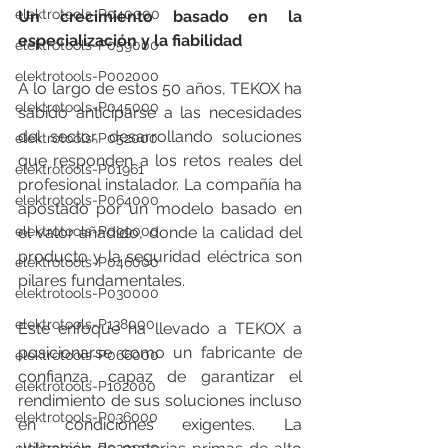
elektrotools-P040000
Un crecimiento basado en la 
especialización y la fiabilidad
elektrotools-P059000
elektrotools-P002000
A lo largo de estos 50 años, TEKOX ha 
elektrotools-P045000
sabido anticiparse a las necesidades 
del sector, desarrollando soluciones 
elektrotools-P052000
que responden a los retos reales del 
elektrotools-P01961
profesional instalador. La compañía ha 
elektrotools-P064000
apostado por un modelo basado en 
elektrotools-P099000
el valor añadido, donde la calidad del 
producto y la seguridad eléctrica son 
elektrotools-P046000
pilares fundamentales.
elektrotools-P030000
elektrotools-P138000
Este enfoque ha llevado a TEKOX a 
posicionarse como un fabricante de 
elektrotools-P066000
confianza, capaz de garantizar el 
elektrotools-P102000
rendimiento de sus soluciones incluso 
elektrotools-P036000
en condiciones exigentes. La 