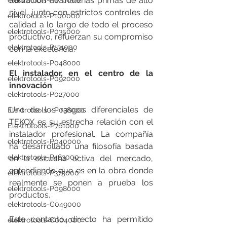
utilización de materias primas de alto 
elektrotools-P020000
nivel, junto con estrictos controles de 
elektrotools-P100000
calidad a lo largo de todo el proceso 
elektrotools-P035000
productivo, refuerzan su compromiso 
elektrotools-P131000
con la excelencia.
elektrotools-P048000
El instalador, en el centro de la 
elektrotools-P092000
innovación
elektrotools-P027000
Uno de los rasgos diferenciales de 
Elektrotools - P038000
TEKOX es su estrecha relación con el 
Elektrotools-P761000
instalador profesional. La compañía 
elektrotools-P040000
ha desarrollado una filosofía basada 
elektrotools-P463000
en la escucha activa del mercado, 
entendiendo que es en la obra donde 
elektrotools-P375000
realmente se ponen a prueba los 
elektrotools-P098000
productos.
elektrotools-C049000
Este contacto directo ha permitido 
elektrotools-C004000