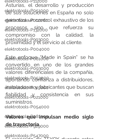
elektrotools-P112000
Asturias, el desarrollo y producción 
elektrotools-P051000
de sus soluciones en España no solo 
garantiza un control exhaustivo de los 
elektrotools-P012000
procesos, sino que refuerza su 
elektrotools-P132000
compromiso con la calidad, la 
elektrotools-P993000
proximidad y el servicio al cliente.
elektrotools-P004000
Este enfoque “Made in Spain” se ha 
elektrotools-P081000
convertido en uno de los grandes 
elektrotools-P093000
valores diferenciales de la compañía, 
elektrotools-P053000
aportando confianza a distribuidores, 
instaladores y fabricantes que buscan 
elektrotools-P019000
fiabilidad y consistencia en sus 
elektrotools-P021000
suministros.
elektrotools-P054000
elektrotools-P081000
Valores que impulsan medio siglo 
de trayectoria
elektrotools-P929000
elektrotools-P547000