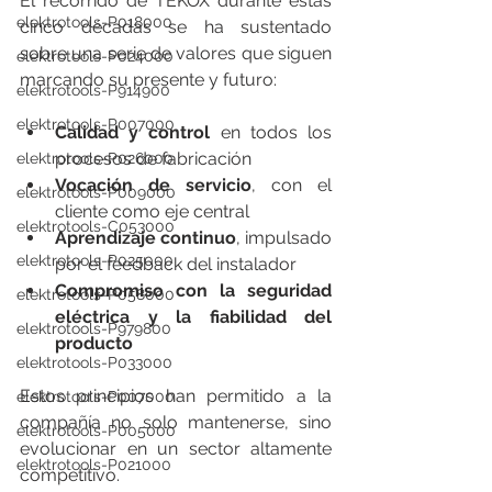
El recorrido de TEKOX durante estas 
elektrotools-P018000
cinco décadas se ha sustentado 
sobre una serie de valores que siguen 
elektrotools-P024000
marcando su presente y futuro:
elektrotools-P914900
elektrotools-P007000
Calidad y control
 en todos los 
procesos de fabricación
elektrotools-P026000
Vocación de servicio
, con el 
elektrotools-P009000
cliente como eje central
elektrotools-C053000
Aprendizaje continuo
, impulsado 
elektrotools-P025000
por el feedback del instalador
Compromiso con la seguridad 
elektrotools-P058000
eléctrica y la fiabilidad del 
elektrotools-P979800
producto
elektrotools-P033000
Estos principios han permitido a la 
elektrotools-P007000
compañía no solo mantenerse, sino 
elektrotools-P005000
evolucionar en un sector altamente 
elektrotools-P021000
competitivo.