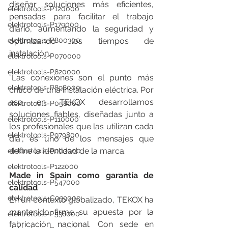
diseñar soluciones más eficientes, 
elektrotools-P120000
pensadas para facilitar el trabajo 
elektrotools-P179000
diario, aumentando la seguridad y 
elektrotools-P800300
optimizando los tiempos de 
instalación.
elektrotools-P070000
elektrotools-P820000
“Las conexiones son el punto más 
elektrotools-P898000
crítico de una instalación eléctrica. Por 
eso en TEKOX desarrollamos 
elektrotools-P058000
soluciones fiables, diseñadas junto a 
elektrotools-P110000
los profesionales que las utilizan cada 
elektrotools-P979800
día”, es uno de los mensajes que 
define la identidad de la marca.
elektrotools-P003000
elektrotools-P122000
Made in Spain como garantía de 
elektrotools-P547000
calidad
elektrotools-C039000
En un contexto globalizado, TEKOX ha 
mantenido firme su apuesta por la 
elektrotools-P536000
fabricación nacional. Con sede en 