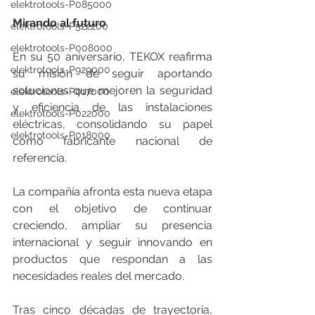
elektrotools-P085000
Mirando al futuro
elektrotools-P522200
elektrotools-P008000
En su 50 aniversario, TEKOX reafirma 
elektrotools-P929000
su misión de seguir aportando 
soluciones que mejoren la seguridad 
elektrotools-P017000
y eficiencia de las instalaciones 
elektrotools-P022000
eléctricas, consolidando su papel 
elektrotools-P018000
como fabricante nacional de 
referencia.
La compañía afronta esta nueva etapa 
con el objetivo de continuar 
creciendo, ampliar su presencia 
internacional y seguir innovando en 
productos que respondan a las 
necesidades reales del mercado.
Tras cinco décadas de trayectoria, 