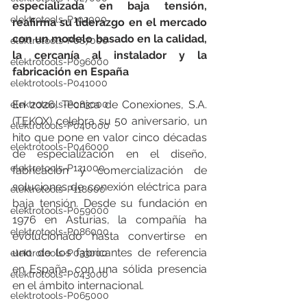
especializada en baja tensión, 
elektrotools-P102000
reafirma su liderazgo en el mercado 
con un modelo basado en la calidad, 
elektrotools-P087000
la cercanía al instalador y la 
elektrotools-P096000
fabricación en España
elektrotools-P041000
En 2026, Técnica de Conexiones, S.A. 
elektrotools-P083000
(TEKOX) celebra su 50 aniversario, un 
elektrotools-P040000
hito que pone en valor cinco décadas 
elektrotools-P046000
de especialización en el diseño, 
elektrotools-P121000
fabricación y comercialización de 
soluciones de conexión eléctrica para 
elektrotools-P118000
baja tensión. Desde su fundación en 
elektrotools-P059000
1976 en Asturias, la compañía ha 
elektrotools-P086000
evolucionado hasta convertirse en 
uno de los fabricantes de referencia 
elektrotools-P033000
en España, con una sólida presencia 
elektrotools-P043000
en el ámbito internacional.
elektrotools-P065000