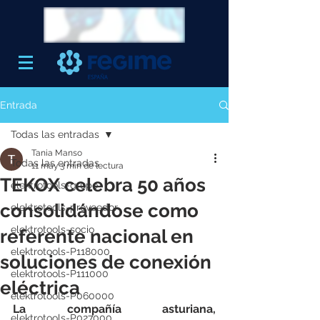
Entrada
Todas las entradas
Tania Manso
Todas las entradas
11 may
3 min de lectura
TEKOX celebra 50 años
elektrotools-grupo
consolidándose como
elektrotools-proveedor
elektrotools-socio
referente nacional en
elektrotools-P118000
soluciones de conexión
elektrotools-P111000
eléctrica
elektrotools-P060000
La compañía asturiana, 
elektrotools-P027000