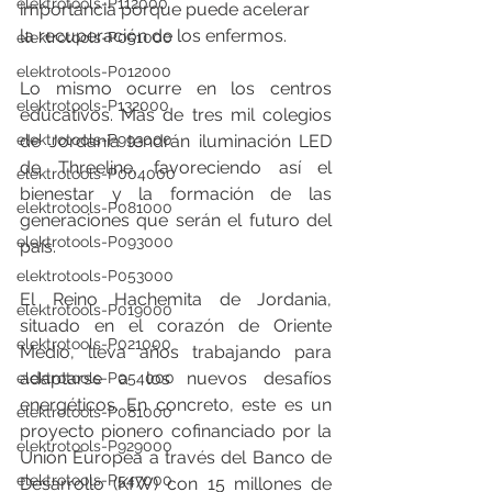
elektrotools-P112000
importancia porque puede acelerar 
la recuperación de los enfermos. 
elektrotools-P051000
elektrotools-P012000
Lo mismo ocurre en los centros 
elektrotools-P132000
educativos. Más de tres mil colegios 
de Jordania tendrán iluminación LED 
elektrotools-P993000
de Threeline, favoreciendo así el 
elektrotools-P004000
bienestar y la formación de las 
elektrotools-P081000
generaciones que serán el futuro del 
elektrotools-P093000
país. 
elektrotools-P053000
El Reino Hachemita de Jordania, 
elektrotools-P019000
situado en el corazón de Oriente 
elektrotools-P021000
Medio, lleva años trabajando para 
adaptarse a los nuevos desafíos 
elektrotools-P054000
energéticos. En concreto, este es un 
elektrotools-P081000
proyecto pionero cofinanciado por la 
elektrotools-P929000
Unión Europea a través del Banco de 
elektrotools-P547000
Desarrollo (KfW) con 15 millones de 