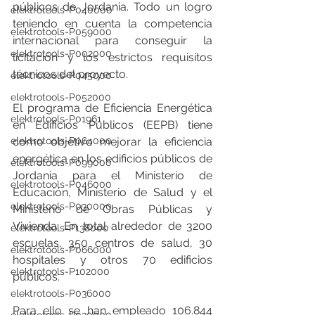
públicos de Jordania. Todo un logro 
elektrotools-P040000
teniendo en cuenta la competencia 
elektrotools-P059000
internacional para conseguir la 
elektrotools-P002000
licitación y los estrictos requisitos 
técnicos del proyecto. 
elektrotools-P045000
elektrotools-P052000
El programa de Eficiencia Energética 
elektrotools-P01961
en Edificios Públicos (EEPB) tiene 
como objetivo mejorar la eficiencia 
elektrotools-P064000
energética en los edificios públicos de 
elektrotools-P099000
Jordania para el Ministerio de 
elektrotools-P046000
Educación, Ministerio de Salud y el 
elektrotools-P030000
Ministerio de Obras Públicas y 
Vivienda. En total alrededor de 3200 
elektrotools-P138000
escuelas, 350 centros de salud, 30 
elektrotools-P066000
hospitales y otros 70 edificios 
elektrotools-P102000
públicos. 
elektrotools-P036000
Para ello se han empleado 106.844 