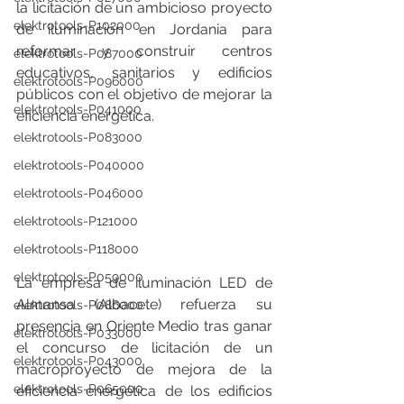
la licitación de un ambicioso proyecto 
elektrotools-P102000
de iluminación en Jordania para 
reformar y construir centros 
elektrotools-P087000
educativos, sanitarios y edificios 
elektrotools-P096000
públicos con el objetivo de mejorar la 
elektrotools-P041000
eficiencia energética.
elektrotools-P083000
elektrotools-P040000
elektrotools-P046000
elektrotools-P121000
elektrotools-P118000
elektrotools-P059000
La empresa de iluminación LED de 
Almansa (Albacete) refuerza su 
elektrotools-P086000
presencia en Oriente Medio tras ganar 
elektrotools-P033000
el concurso de licitación de un 
elektrotools-P043000
macroproyecto de mejora de la 
elektrotools-P065000
eficiencia energética de los edificios 