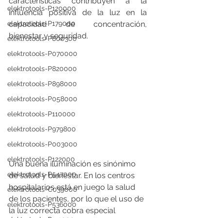
características contribuyen a la 
elektrotools-P120000
influencia positiva de la luz en la 
capacidad de concentración, 
elektrotools-P179000
bienestar y seguridad. 
elektrotools-P800300
elektrotools-P070000
elektrotools-P820000
elektrotools-P898000
elektrotools-P058000
elektrotools-P110000
elektrotools-P979800
elektrotools-P003000
elektrotools-P122000
Una buena iluminación es sinónimo 
elektrotools-P547000
de salud y bienestar. En los centros 
hospitalarios está en juego la salud 
elektrotools-C039000
de los pacientes, por lo que el uso de 
elektrotools-P536000
la luz correcta cobra especial 