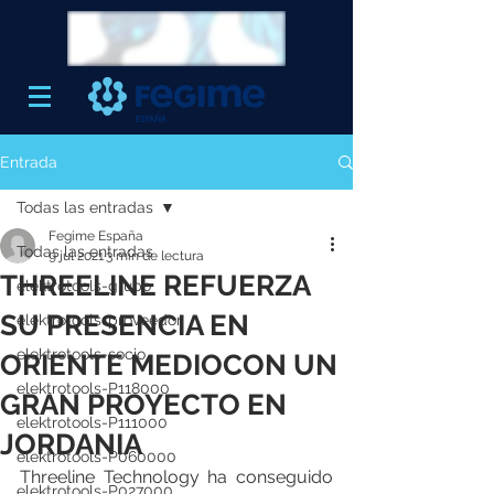
Entrada
Todas las entradas
Fegime España
Todas las entradas
9 jul 2021
3 min de lectura
THREELINE REFUERZA
elektrotools-grupo
SU PRESENCIA EN
elektrotools-proveedor
elektrotools-socio
ORIENTE MEDIOCON UN
elektrotools-P118000
GRAN PROYECTO EN
elektrotools-P111000
JORDANIA
elektrotools-P060000
Threeline Technology ha conseguido 
elektrotools-P027000