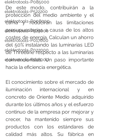
elektrotools-P085000
De este modo, contribuirán a la 
elektrotools-P522200
protección del medio ambiente y el 
elektrotools-P008000
clima y reducirán las limitaciones 
presupuestarias a causa de los altos 
elektrotools-P929000
costes de energía. Calculan un ahorro 
elektrotools-P017000
del 50% instalando las luminarias LED 
elektrotools-P022000
de Threeline respecto a las luminarias 
convencionales. Un paso importante 
elektrotools-P018000
hacia la eficiencia energética. 
El conocimiento sobre el mercado de 
iluminación internacional y en 
concreto de Oriente Medio adquirido 
durante los últimos años y el esfuerzo 
continuo de la empresa por mejorar y 
crecer, ha mantenido siempre sus 
productos con los estándares de 
calidad más altos. Su fábrica en 