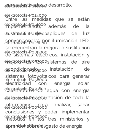
euros destinados a desarrollo. 
elektrotools-P018000
elektrotools-P024000
Entre las medidas que se están 
elektrotools-P914900
implementando, además de la 
sustitución de apliques de luz 
elektrotools-P007000
convencionales por iluminación LED, 
elektrotools-P026000
se encuentran la mejora o sustitución 
elektrotools-P009000
de sistemas eléctricos, instalación y 
elektrotools-C053000
mejora de los sistemas de aire 
acondicionado, instalación de 
elektrotools-P025000
sistemas fotovoltaicos para generar 
elektrotools-P058000
electricidad con energía solar, 
elektrotools-P979800
calentadores de agua con energía 
solar y la monitorización de toda la 
elektrotools-P033000
información para analizar, sacar 
elektrotools-P007000
conclusiones y poder implementar 
elektrotools-P005000
métodos en los tres ministerios y 
aprender sobre el gasto de energía. 
elektrotools-P021000