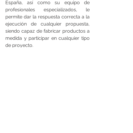
España, así como su equipo de 
profesionales especializados, le 
permite dar la respuesta correcta a la 
ejecución de cualquier propuesta, 
siendo capaz de fabricar productos a 
medida y participar en cualquier tipo 
de proyecto.
___________________________________
__________________________________
FEGIME España S.A. es el grupo de 
distribución de material eléctrico líder 
indiscutible del mercado español. Y lo 
es por su cuota de mercado como por 
su cobertura geográfica, con más de 
150 puntos de venta, 28 empresas 
asociadas en España y Andorra y con 
presencia en 24 países. En 2019, en 