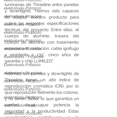
elektrotools-P020000
luminarias de Threeline entre paneles 
elektrotools-P100000
y downlights. “Hemos sido capaces 
elektrotools-P035000
de adaptar nuestro producto para 
cubrir las exigentes especificaciones 
elektrotools-P131000
técnicas del proyecto. Entre ellas, el 
elektrotools-P048000
cuerpo de aluminio, trasera del 
elektrotools-P092000
cuerpo de aluminio con tratamiento 
especial anti oxidación, cable ignífugo 
elektrotools-P027000
y resistente a 135°, cinco años de 
Elektrotools - P038000
garantía y chip LUMILED”. 
Elektrotools-P761000
elektrotools-P040000
Además, los paneles y downlights de 
Threeline tienen un alto índice de 
elektrotools-P463000
reproducción cromática (CRI), por lo 
elektrotools-P375000
que reproducen fielmente los colores, 
elektrotools-P098000
y no tienen flicker, lo que garantiza un 
confort visual que potencia la 
elektrotools-C049000
seguridad y la productividad. Estas 
elektrotools-C004000