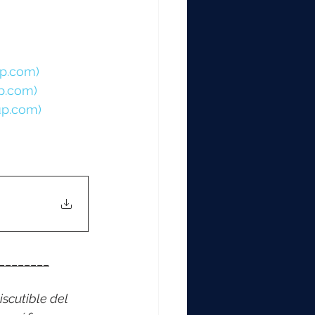
up.com)
p.com)
up.com)
________
scutible del 