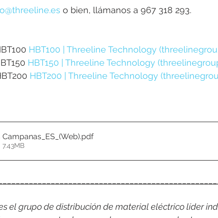
co@threeline.es
 o bien, llámanos a 967 318 293.
HBT100 
HBT100 | Threeline Technology (threelinegro
HBT150 
HBT150 | Threeline Technology (threelinegrou
HBT200 
HBT200 | Threeline Technology (threelinegro
s Campanas_ES_(Web)
.pdf
• 7.43MB
__________________________________________________
 el grupo de distribución de material eléctrico líder indi