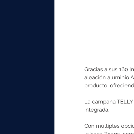
Gracias a sus 160 
aleación aluminio AD
producto, ofreciend
La campana TELLY es
integrada. 
Con múltiples opcio
la base Zhaga, com