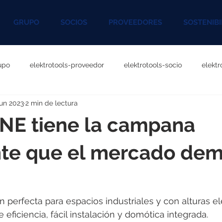
GRUPO
SOCIOS
PROVEEDORES
SOSTENIBI
upo
elektrotools-proveedor
elektrotools-socio
elekt
jun 2023
2 min de lectura
otools-P060000
elektrotools-P027000
elektrotools-P1020
NE tiene la campana
rotools-P096000
elektrotools-P041000
elektrotools-P083
nte que el mercado de
rotools-P046000
elektrotools-P121000
elektrotools-P1180
n perfecta para espacios industriales y con alturas el
eficiencia, fácil instalación y domótica integrada. 