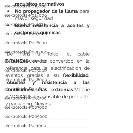
requisitos normativos
elektrotools-P018000
No propagador de la llama
 para 
elektrotools-P024000
mayor seguridad
elektrotools-P914900
Buena resistencia a aceites y 
sustancias químicas
elektrotools-P007000
elektrotools-P026000
elektrotools-P009000
“De París a Tokio, el cable 
TITANEX®
 se ha convertido en la 
elektrotools-C053000
referencia para la electrificación de 
elektrotools-P025000
eventos gracias a su 
flexibilidad, 
elektrotools-P058000
robustez y resistencia a las 
elektrotools-P979800
condiciones más extremas
.”Valérie 
SIMONCINI, Responsable de producto 
elektrotools-P033000
y packaging, Nexans
elektrotools-P007000
elektrotools-P005000
___________________________________
___________________________________
elektrotools-P021000
_____