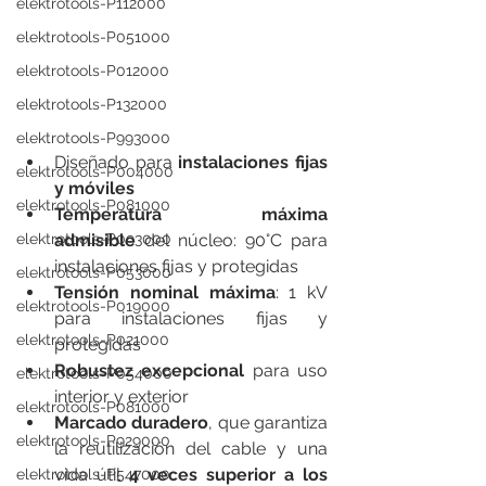
elektrotools-P112000
elektrotools-P051000
elektrotools-P012000
elektrotools-P132000
elektrotools-P993000
Diseñado para 
instalaciones fijas 
elektrotools-P004000
y móviles
elektrotools-P081000
Temperatura máxima 
admisible
 del núcleo: 90°C para 
elektrotools-P093000
instalaciones fijas y protegidas
elektrotools-P053000
Tensión nominal máxima
: 1 kV 
elektrotools-P019000
para instalaciones fijas y 
elektrotools-P021000
protegidas
Robustez excepcional
 para uso 
elektrotools-P054000
interior y exterior
elektrotools-P081000
Marcado duradero
, que garantiza 
elektrotools-P929000
la reutilización del cable y una 
vida útil 
4 veces superior a los 
elektrotools-P547000