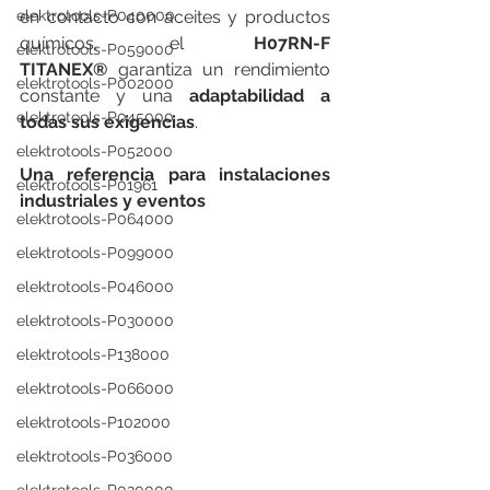
en contacto con aceites y productos 
elektrotools-P040000
químicos, el 
H07RN-F 
elektrotools-P059000
TITANEX®
 garantiza un rendimiento 
elektrotools-P002000
constante y una 
adaptabilidad a 
elektrotools-P045000
todas sus exigencias
.
elektrotools-P052000
Una referencia para instalaciones 
elektrotools-P01961
industriales y eventos
elektrotools-P064000
elektrotools-P099000
elektrotools-P046000
elektrotools-P030000
elektrotools-P138000
elektrotools-P066000
elektrotools-P102000
elektrotools-P036000