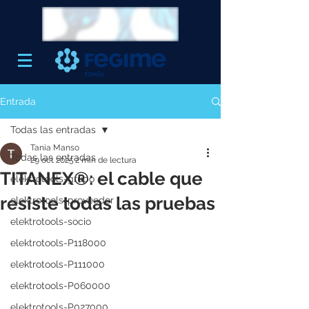
Entrada
Todas las entradas
Tania Manso
Todas las entradas
29 oct 2025
2 min de lectura
TITANEX®: el cable que
elektrotools-grupo
resiste todas las pruebas
elektrotools-proveedor
elektrotools-socio
elektrotools-P118000
elektrotools-P111000
elektrotools-P060000
elektrotools-P027000