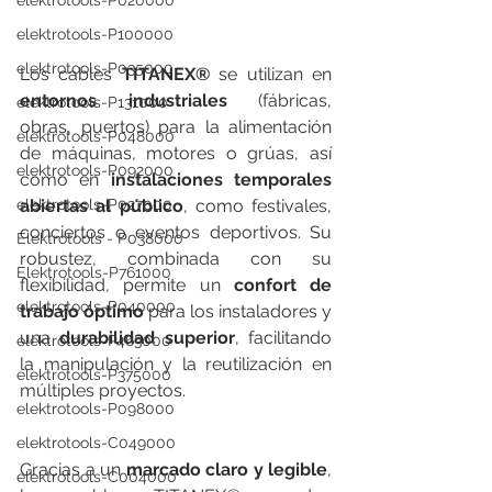
elektrotools-P020000
elektrotools-P100000
elektrotools-P035000
Los cables 
TITANEX®
 se utilizan en 
entornos industriales
 (fábricas, 
elektrotools-P131000
obras, puertos) para la alimentación 
elektrotools-P048000
de máquinas, motores o grúas, así 
elektrotools-P092000
como en 
instalaciones temporales 
abiertas al público
, como festivales, 
elektrotools-P027000
conciertos o eventos deportivos. Su 
Elektrotools - P038000
robustez, combinada con su 
Elektrotools-P761000
flexibilidad, permite un 
confort de 
elektrotools-P040000
trabajo óptimo
 para los instaladores y 
una 
durabilidad superior
, facilitando 
elektrotools-P463000
la manipulación y la reutilización en 
elektrotools-P375000
múltiples proyectos.
elektrotools-P098000
elektrotools-C049000
Gracias a un 
marcado claro y legible
, 
elektrotools-C004000