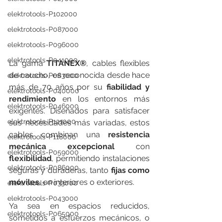
elektrotools-P102000
elektrotools-P087000
elektrotools-P096000
elektrotools-P041000
La gama 
TITANEX®
, cables flexibles 
de caucho, es reconocida desde hace 
elektrotools-P083000
más de 70 años por su 
fiabilidad y 
elektrotools-P040000
rendimiento
 en los entornos más 
elektrotools-P046000
exigentes. Diseñados para satisfacer 
elektrotools-P121000
sus necesidades más variadas, estos 
cables combinan una 
resistencia 
elektrotools-P118000
mecánica excepcional
 con 
elektrotools-P059000
flexibilidad
, permitiendo instalaciones 
elektrotools-P086000
seguras y duraderas, tanto 
fijas como 
móviles
, en interiores o exteriores.
elektrotools-P033000
elektrotools-P043000
Ya sea en espacios reducidos, 
elektrotools-P065000
sometidos a esfuerzos mecánicos, o 