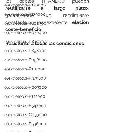
los cables TITANEX® pueden 
elektrotools-P120000
reutilizarse a largo plazo
, 
elektrotools-P179000
garantizando un rendimiento 
constante y una excelente 
relación 
elektrotools-P800300
coste-beneficio
.
elektrotools-P070000
elektrotools-P820000
Resistente a todas las condiciones
elektrotools-P898000
elektrotools-P058000
elektrotools-P110000
elektrotools-P979800
elektrotools-P003000
elektrotools-P122000
elektrotools-P547000
elektrotools-C039000
elektrotools-P536000