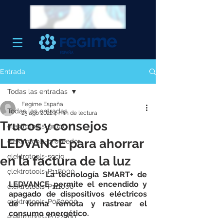
Entrada
Todas las entradas
Fegime España
Todas las entradas
23 ago 2022
4 min de lectura
Trucos y consejos
elektrotools-grupo
LEDVANCE para ahorrar
elektrotools-proveedor
elektrotools-socio
en la factura de la luz
elektrotools-P118000
·         
La tecnología SMART+ de 
LEDVANCE permite el encendido y 
elektrotools-P111000
apagado de dispositivos eléctricos 
elektrotools-P060000
de forma remota y rastrear el 
consumo energético.
elektrotools-P027000