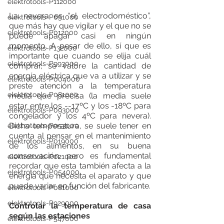
elektrotools-P112000
La nevera es “el electrodoméstico”, 
elektrotools-P051000
que más hay que vigilar y el que no se 
elektrotools-P012000
puede apagar casi en ningún 
momento. A pesar de ello, sí que es 
elektrotools-P132000
importante que cuando se elija cuál 
elektrotools-P993000
comprar, se valore la cantidad de 
energía eléctrica que va a utilizar y se 
elektrotools-P004000
preste atención a la temperatura 
elektrotools-P081000
media que precisa (la media suele 
estar entre los --17ºC y los -18ºC para 
elektrotools-P093000
congelador y los 4ºC para nevera). 
Dicha temperatura, se suele tener en 
elektrotools-P053000
cuenta al pensar en el mantenimiento 
elektrotools-P019000
de los alimentos, en su buena 
conservación, pero es fundamental 
elektrotools-P021000
recordar que esta también afecta a la 
elektrotools-P054000
energía que necesita el aparato y que 
puede variar en función del fabricante.
elektrotools-P081000
elektrotools-P929000
Controlar la temperatura de casa 
según las estaciones
elektrotools-P547000