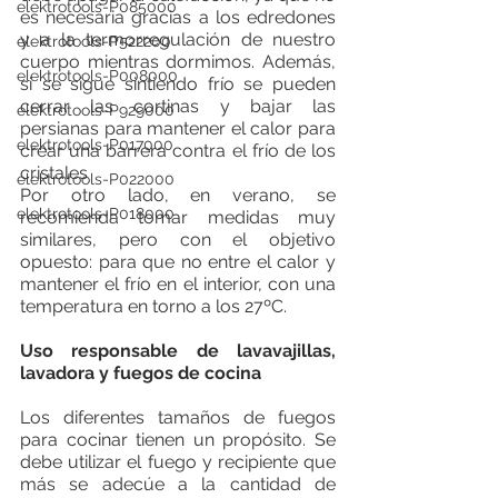
elektrotools-P085000
es necesaria gracias a los edredones 
y a la termorregulación de nuestro 
elektrotools-P522200
cuerpo mientras dormimos. Además, 
elektrotools-P008000
si se sigue sintiendo frío se pueden 
cerrar las cortinas y bajar las 
elektrotools-P929000
persianas para mantener el calor para 
elektrotools-P017000
crear una barrera contra el frío de los 
cristales
elektrotools-P022000
Por otro lado, en verano, se 
elektrotools-P018000
recomienda tomar medidas muy 
similares, pero con el objetivo 
opuesto: para que no entre el calor y 
mantener el frío en el interior, con una 
temperatura en torno a los 27ºC.
Uso responsable de lavavajillas, 
lavadora y fuegos de cocina
Los diferentes tamaños de fuegos 
para cocinar tienen un propósito. Se 
debe utilizar el fuego y recipiente que 
más se adecúe a la cantidad de 