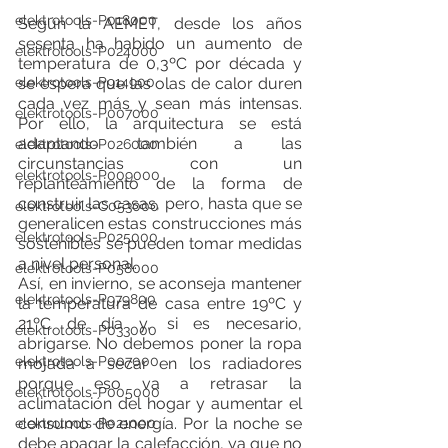
elektrotools-P018000
Según la AEMET, desde los años 
sesenta ha habido un aumento de 
elektrotools-P024000
temperatura de 0,3ºC por década y 
se espera que las olas de calor duren 
elektrotools-P914900
cada vez más y sean más intensas. 
elektrotools-P007000
Por ello, la arquitectura se está 
adaptando también a las 
elektrotools-P026000
circunstancias con un 
elektrotools-P009000
replanteamiento de la forma de 
construir las casas, pero, hasta que se 
elektrotools-C053000
generalicen estas construcciones más 
elektrotools-P025000
sostenibles se pueden tomar medidas 
a nivel personal.
elektrotools-P058000
Así, en invierno, se aconseja mantener 
elektrotools-P979800
la temperatura de casa entre 19ºC y 
21ºC de día y, si es necesario, 
elektrotools-P033000
abrigarse. No debemos poner la ropa 
elektrotools-P007000
mojada a secar en los radiadores 
porque eso va a retrasar la 
elektrotools-P005000
aclimatación del hogar y aumentar el 
consumo de energía. Por la noche se 
elektrotools-P021000
debe apagar la calefacción, ya que no 