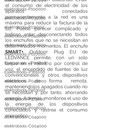
elektrotools-P020000
el consumo de electricidad de los 
elektrotools-P100000
aparatos conectados 
permanentemente a la red es una 
elektrotools-P035000
máxima para reducir la factura de la 
elektrotools-P131000
luz. 
Puede parecer complicado y 
tedioso estar desconectando todos 
elektrotools-P048000
los enchufes que no se necesitan en 
elektrotools-P092000
determinados momentos. El enchufe 
SMART+ 
Outdoor Plug EU de 
elektrotools-P027000
LEDVANCE permite, con un solo 
Elektrotools - P038000
toque en el móvil o por control de 
voz, el encendido de fuentes de luz 
Elektrotools-P761000
convencionales y otros dispositivos 
eléctricos de forma remota, 
elektrotools-P040000
manteniéndolos apagados cuando no 
elektrotools-P463000
se necesitan y, por tanto, ahorrando 
energía. Además, monitorea el uso de 
elektrotools-P375000
la energía de los dispositivos 
elektrotools-P098000
conectados y rastrea el consumo 
energético. 
elektrotools-C049000
elektrotools-C004000