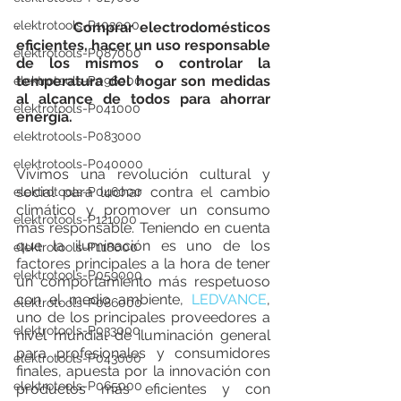
elektrotools-P102000
·         
Comprar electrodomésticos 
eficientes, hacer un uso responsable 
elektrotools-P087000
de los mismos o controlar la 
temperatura del hogar son medidas 
elektrotools-P096000
al alcance de todos para ahorrar 
elektrotools-P041000
energía.
elektrotools-P083000
elektrotools-P040000
Vivimos una revolución cultural y 
social para luchar contra el cambio 
elektrotools-P046000
climático y promover un consumo 
elektrotools-P121000
más responsable. Teniendo en cuenta 
que la iluminación es uno de los 
elektrotools-P118000
factores principales a la hora de tener 
elektrotools-P059000
un comportamiento más respetuoso 
con el medio ambiente, 
LEDVANCE
, 
elektrotools-P086000
uno de los principales proveedores a 
elektrotools-P033000
nivel mundial de iluminación general 
para profesionales y consumidores 
elektrotools-P043000
finales, apuesta por la innovación con 
elektrotools-P065000
productos más eficientes y con 