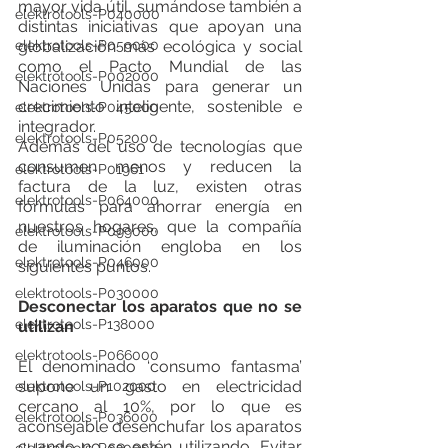
mayor vida útil, sumándose también a 
elektrotools-P040000
distintas iniciativas que apoyan una 
elektrotools-P059000
globalización más ecológica y social 
como el Pacto Mundial de las 
elektrotools-P002000
Naciones Unidas para generar un 
crecimiento inteligente, sostenible e 
elektrotools-P045000
integrador. 
elektrotools-P052000
Además del uso de tecnologías que 
consumen menos y reducen la 
elektrotools-P01961
factura de la luz, existen otras 
elektrotools-P064000
fórmulas para ahorrar energía en 
nuestros hogares, que la compañía 
elektrotools-P099000
de iluminación engloba en los 
elektrotools-P046000
siguientes puntos. 
elektrotools-P030000
Desconectar los aparatos que no se 
elektrotools-P138000
utilizan
elektrotools-P066000
El denominado ‘consumo fantasma’ 
supone un gasto en electricidad 
elektrotools-P102000
cercano al 10%, por lo que es 
elektrotools-P036000
aconsejable desenchufar los aparatos 
cuando no se estén utilizando. Evitar 