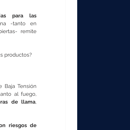
as para las 
a -tanto en 
ertas- remite 
os productos?
 Baja Tensión 
anto al fuego, 
ras de llama
, 
on riesgos de 