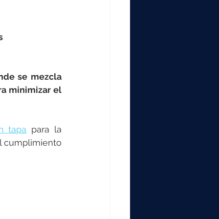
s
onde se mezcla 
a minimizar el 
n tapa
 para la 
l cumplimiento 