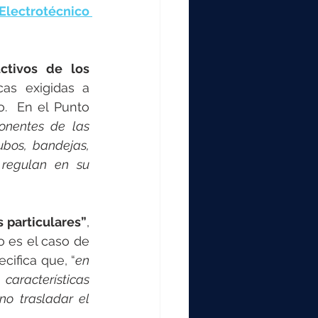
lectrotécnico 
ctivos de los 
cas exigidas a 
.  En el Punto 
onentes de las 
bos, bandejas, 
regulan en su 
 particulares”
, 
 es el caso de 
cifica que, “
en 
aracterísticas 
o trasladar el 