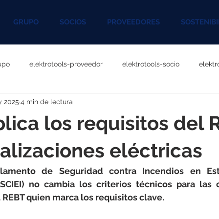
GRUPO
SOCIOS
PROVEEDORES
SOSTENIBI
upo
elektrotools-proveedor
elektrotools-socio
elekt
y 2025
4 min de lectura
otools-P060000
elektrotools-P027000
elektrotools-P1020
lica los requisitos del 
rotools-P096000
elektrotools-P041000
elektrotools-P083
alizaciones eléctricas
lamento de Seguridad contra Incendios en Esta
rotools-P046000
elektrotools-P121000
elektrotools-P1180
RSCIEI) no cambia los criterios técnicos para las c
 REBT quien marca los requisitos clave.