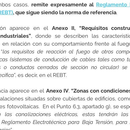
mbos casos, 
remite expresamente al 
Reglamento E
(REBT)
, que sigue siendo la norma de referencia
.
ión aparece en el 
Anexo II,
“Requisitos constru
ndustriales”
, donde se describen las característi
s en relación con su comportamiento frente al fuego
“
los requisitos de reacción al fuego de otros comp
ricas (sistemas de conducción de cables tales como tu
s o conductos cerrados de sección no circular) se 
cífica
”, es decir, en el REBT. 
cia aparece en el 
Anexo IV
,
 “Zonas con condiciones
talaciones situadas sobre cubiertas de edificios, como
 fotovoltaicas.  En el Punto 6.3, apartado g), se espe
las canalizaciones eléctricas, estas tendrán las c
 Reglamento Electrotécnico para Baja Tensión, para n
acios
”.