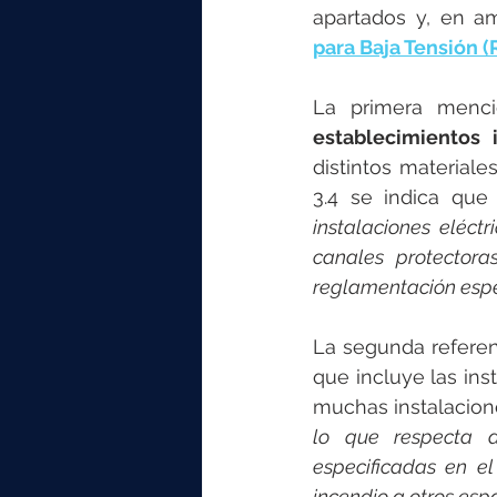
apartados y, en a
para Baja Tensión 
La primera menc
establecimientos i
distintos materiale
3.4 se indica que 
instalaciones eléct
canales protectora
reglamentación espe
La segunda referen
que incluye las ins
muchas instalaciones
lo que respecta a 
especificadas en el
incendio a otros esp