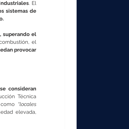
industriales
. El 
s sistemas de 
o.
, superando el 
ombustión, el 
edan provocar 
se consideran 
ucción Técnica 
a como 
“locales 
edad elevada, 