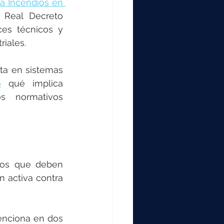
 Incendios en 
 Real Decreto 
es técnicos y 
riales.
a en sistemas 
o
 qué implica 
s normativos 
tos que deben 
n activa contra 
enciona en dos 