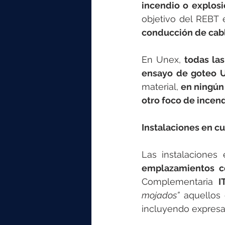
incendio o explos
objetivo del REBT 
conducción de cabl
En Unex, 
todas la
ensayo de goteo 
material, 
en ningún
otro foco de incen
Instalaciones en cu
Las instalaciones 
emplazamientos c
Complementaria 
I
mojados”
 aquellos
incluyendo expres