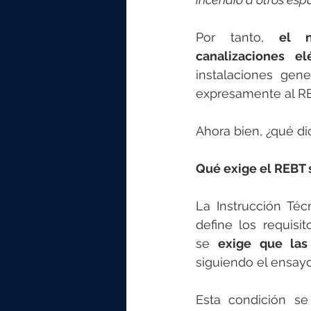
Por tanto, 
el n
canalizaciones elé
instalaciones gene
expresamente al R
Ahora bien, ¿qué d
Qué exige el REBT 
La Instrucción Té
define los requisi
se 
exige que las
siguiendo el ensay
Esta condición se