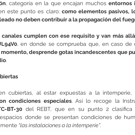
ión
, categoría en la que encajan muchos 
entornos 
en este punto es claro: 
como elementos pasivos, lo
eado no deben contribuir a la propagación del fueg
s canales cumplen con ese requisito y van más allá
UL94V0
, en donde se comprueba que, en caso de c
 momento, desprende gotas incandescentes que pu
dio
.
biertas
en cubiertas, al estar expuestas a la intemperie, 
on condiciones especiales
. Así lo recoge la Instr
TC-BT-30
 del REBT, que en su punto 2 clasific
 espacios donde se presentan condiciones de hum
amente
 “las instalaciones a la intemperie”
.