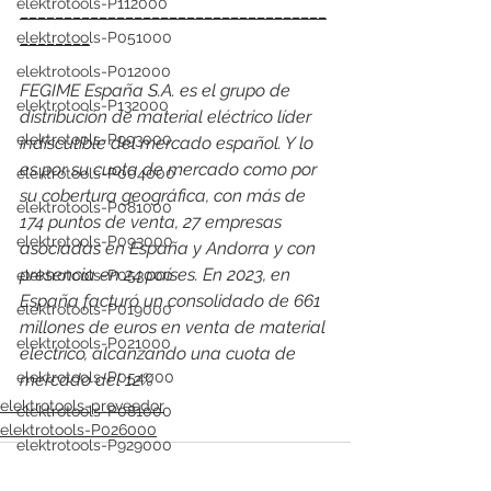
elektrotools-P112000
___________________________________
________
elektrotools-P051000
elektrotools-P012000
FEGIME España S.A. es el grupo de 
elektrotools-P132000
distribución de material eléctrico líder 
elektrotools-P993000
indiscutible del mercado español. Y lo 
es por su cuota de mercado como por 
elektrotools-P004000
su cobertura geográfica, con más de 
elektrotools-P081000
174 puntos de venta, 27 empresas 
elektrotools-P093000
asociadas en España y Andorra y con 
presencia en 24 países. En 2023, en 
elektrotools-P053000
España facturó un consolidado de 661 
elektrotools-P019000
millones de euros en venta de material 
elektrotools-P021000
eléctrico, alcanzando una cuota de 
elektrotools-P054000
mercado del 12%
elektrotools-proveedor
elektrotools-P081000
elektrotools-P026000
elektrotools-P929000
elektrotools-P547000