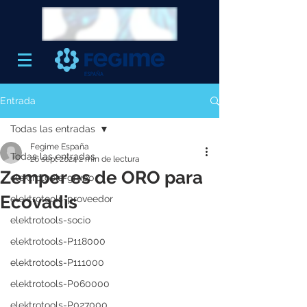
Entrada
Todas las entradas
Fegime España
Todas las entradas
26 sept 2024
2 min de lectura
Zemper es de ORO para
elektrotools-grupo
Ecovadis
elektrotools-proveedor
elektrotools-socio
elektrotools-P118000
elektrotools-P111000
elektrotools-P060000
elektrotools-P027000