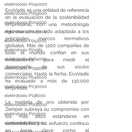
elektrotools-P040000
EcoVadis es una entidad de referencia 
elektrotools-P059000
en la evaluación de la sostenibilidad 
elektrotools-P002000
empresarial, con una metodología 
rigurosa que ha sido adaptada a los 
elektrotools-P045000
principales marcos normativos 
elektrotools-P052000
globales. Más de 1200 compañías de 
elektrotools-P01961
todo el mundo confían en sus 
elektrotools-P064000
evaluaciones para medir el 
desempeño de sus socios 
elektrotools-P099000
comerciales. Hasta la fecha, EcoVadis 
elektrotools-P046000
ha evaluado a más de 130.000 
elektrotools-P030000
empresas.
elektrotools-P138000
La medalla de oro obtenida por 
elektrotools-P066000
Zemper subraya su compromiso con 
elektrotools-P102000
los más altos estándares en 
sostenibilidad y su esfuerzo continuo 
elektrotools-P036000
en áreas clave como el 