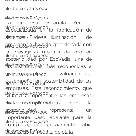
elektrotools-P102000
elektrotools-P087000
La empresa española Zemper, 
elektrotools-P096000
especializada en la fabricación de 
sistemas de iluminación de 
elektrotools-P041000
emergencia, ha sido galardonada con 
elektrotools-P083000
la prestigiosa medalla de oro en 
elektrotools-P040000
sostenibilidad por EcoVadis, una de 
elektrotools-P046000
las instituciones más reconocidas a 
nivel mundial en la evaluación del 
elektrotools-P121000
desempeño en sostenibilidad de las 
elektrotools-P118000
empresas. Este reconocimiento, que 
elektrotools-P059000
sitúa a Zemper entre las empresas 
más comprometidas con la 
elektrotools-P086000
sostenibilidad, representa un 
elektrotools-P033000
importante paso adelante para la 
elektrotools-P043000
compañía, que previamente había 
elektrotools-P065000
alcanzado la medalla de plata.