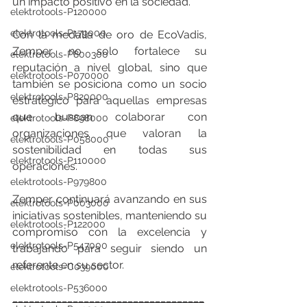
un impacto positivo en la sociedad.
elektrotools-P120000
elektrotools-P179000
Con la medalla de oro de EcoVadis, 
Zemper no solo fortalece su 
elektrotools-P800300
reputación a nivel global, sino que 
elektrotools-P070000
también se posiciona como un socio 
elektrotools-P820000
estratégico para aquellas empresas 
que buscan colaborar con 
elektrotools-P898000
organizaciones que valoran la 
elektrotools-P058000
sostenibilidad en todas sus 
elektrotools-P110000
operaciones.
elektrotools-P979800
Zemper continuará avanzando en sus 
elektrotools-P003000
iniciativas sostenibles, manteniendo su 
elektrotools-P122000
compromiso con la excelencia y 
elektrotools-P547000
trabajando para seguir siendo un 
referente en su sector.
elektrotools-C039000
elektrotools-P536000
___________________________________