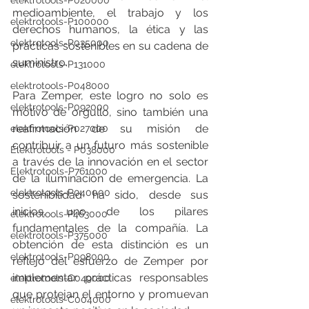
elektrotools-P020000
medioambiente, el trabajo y los 
elektrotools-P100000
derechos humanos, la ética y las 
elektrotools-P035000
prácticas sostenibles en su cadena de 
suministro.
elektrotools-P131000
elektrotools-P048000
Para Zemper, este logro no solo es 
elektrotools-P092000
motivo de orgullo, sino también una 
reafirmación de su misión de 
elektrotools-P027000
contribuir a un futuro más sostenible 
Elektrotools - P038000
a través de la innovación en el sector 
Elektrotools-P761000
de la iluminación de emergencia. La 
elektrotools-P040000
sostenibilidad ha sido, desde sus 
inicios, uno de los pilares 
elektrotools-P463000
fundamentales de la compañía. La 
elektrotools-P375000
obtención de esta distinción es un 
elektrotools-P098000
reflejo del esfuerzo de Zemper por 
implementar prácticas responsables 
elektrotools-C049000
que protejan el entorno y promuevan 
elektrotools-C004000