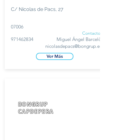
C/ Nicolas de Pacs, 27
07006
Contacto
971462834
Miguel Ángel Barcelò
nicolasdepacs@bongrup.es
Ver Más
BONGRUP
CAPDEPERA