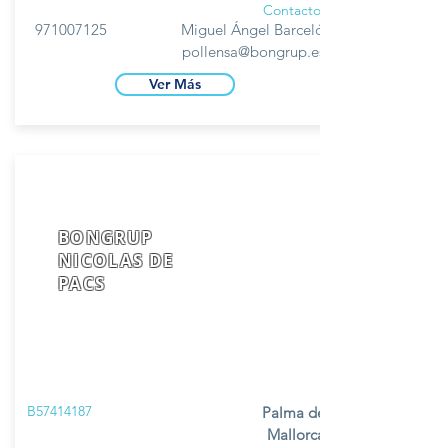
Contacto
971007125
Miguel Ángel Barceló
pollensa@bongrup.es
Ver Más
BONGRUP
NICOLAS DE
PACS
B57414187
Palma de
Mallorca