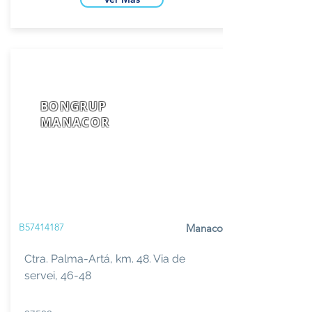
BONGRUP
MANACOR
B57414187
Manacor
Ctra. Palma-Artá, km. 48. Via de
servei, 46-48