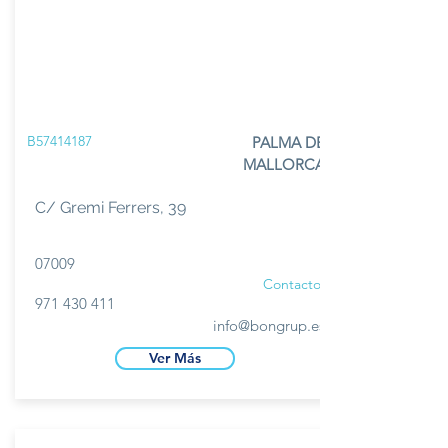
B57414187
PALMA DE
MALLORCA
C/ Gremi Ferrers, 39
07009
Contacto
971 430 411
info@bongrup.es
Ver Más