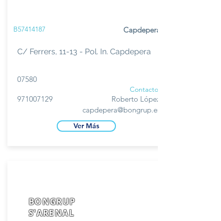
B57414187
Capdepera
C/ Ferrers, 11-13 - Pol. In. Capdepera
07580
Contacto
971007129
Roberto López
capdepera@bongrup.es
Ver Más
BONGRUP
S'ARENAL