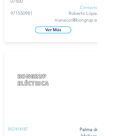
07500
Contacto
971550981
Roberto López
manacor@bongrup.es
Ver Más
BONGRUP
ELÉCTRICA
B57414187
Palma de