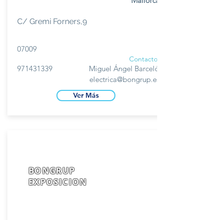
Mallorca
C/ Gremi Forners,9
07009
Contacto
971431339
Miguel Ángel Barceló
electrica@bongrup.es
Ver Más
BONGRUP
EXPOSICION