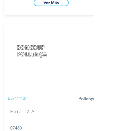
Ver Más
BONGRUP
POLLENÇA
B57414187
Pollença
Ferrer, 12-A
07460