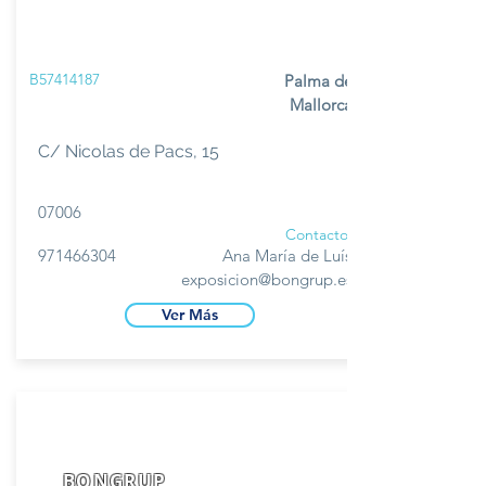
B57414187
Palma de
Mallorca
C/ Nicolas de Pacs, 15
07006
Contacto
971466304
Ana María de Luís
exposicion@bongrup.es
Ver Más
BONGRUP