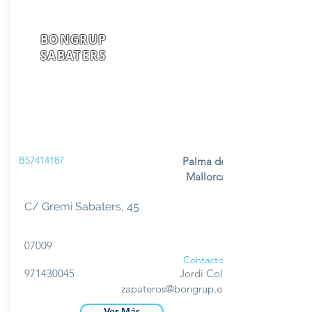
BONGRUP
SABATERS
B57414187
Palma de
Mallorca
C/ Gremi Sabaters, 45
07009
Contacto
971430045
Jordi Coll
zapateros@bongrup.es
Ver Más