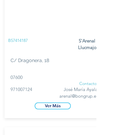
B57414187
S'Arenal -
Llucmajor
C/ Dragonera, 18
07600
Contacto
971007124
José María Ayala
arenal@bongrup.es
Ver Más