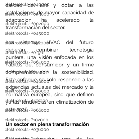
elektrotools-P040000
calidad del aire y dotar a las 
instalaciones de mayor capacidad de 
elektrotools-P059000
adaptación ha acelerado la 
elektrotools-P002000
transformación del sector.
elektrotools-P045000
Los sistemas HVAC del futuro 
elektrotools-P052000
deberán combinar tecnología 
elektrotools-P01961
puntera, una visión enfocada en los 
elektrotools-P064000
hábitos del consumidor y un firme 
elektrotools-P099000
compromiso con la sostenibilidad. 
Este enfoque no solo responde a las 
elektrotools-P046000
exigencias actuales del mercado y la 
elektrotools-P030000
normativa europea, sino que definen 
elektrotools-P138000
ya las tendencias en climatización de 
este 2026.
elektrotools-P066000
elektrotools-P102000
Un sector en plena transformación
elektrotools-P036000