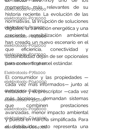
El sector vive hoy uno de los 
elektrotools-P020000
momentos más relevantes de su 
elektrotools-P100000
historia reciente. La evolución de las 
elektrotools-P035000
normativas, la irrupción de soluciones 
elektrotools-P131000
digitales, la transición energética y una 
creciente sensibilización ambiental 
elektrotools-P048000
han creado un nuevo escenario en el 
elektrotools-P092000
que eficiencia, conectividad y 
elektrotools-P027000
sostenibilidad dejan de ser opcionales 
para convertirse en el estándar.
Elektrotools - P038000
Elektrotools-P761000
El consumidor y las propiedades —
elektrotools-P040000
cada vez más informados— junto al 
elektrotools-P463000
instalador y el prescriptor —cada vez 
más técnicos— demandan sistemas 
elektrotools-P375000
que combinen prestaciones 
elektrotools-P098000
avanzadas, menor impacto ambiental 
elektrotools-C049000
y puesta en marcha simplificada. Para 
el distribuidor, esto representa una 
elektrotools-C004000