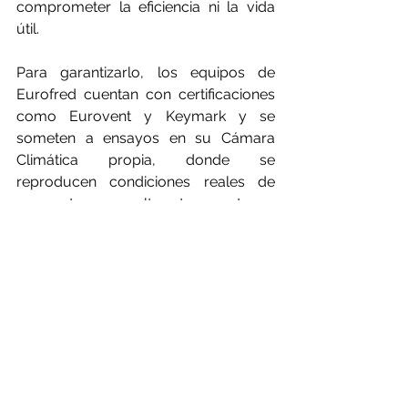
comprometer la eficiencia ni la vida 
útil.
Para garantizarlo, los equipos de 
Eurofred cuentan con certificaciones 
como Eurovent y Keymark y se 
someten a ensayos en su Cámara 
Climática propia, donde se 
reproducen condiciones reales de 
uso extremo —altas temperaturas, 
cargas sostenidas y situaciones de 
estrés térmico—. Este proceso 
asegura la robustez, consistencia y 
fiabilidad de cada modelo antes de su 
lanzamiento, aportando seguridad a 
instaladores, ingenierías y 
prescriptores.
Este enfoque aporta un valor 