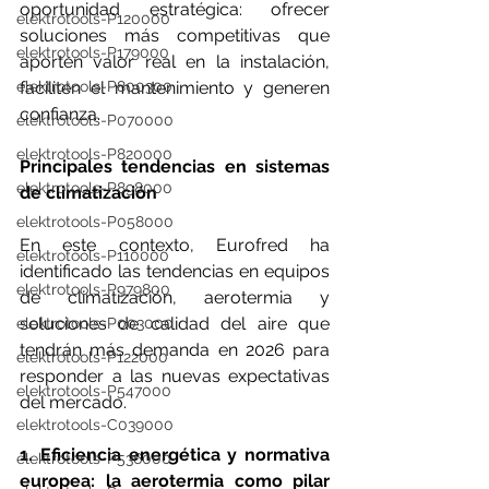
oportunidad estratégica: ofrecer 
elektrotools-P120000
soluciones más competitivas que 
elektrotools-P179000
aporten valor real en la instalación, 
elektrotools-P800300
faciliten el mantenimiento y generen 
confianza.
elektrotools-P070000
elektrotools-P820000
Principales tendencias en sistemas 
elektrotools-P898000
de climatización
elektrotools-P058000
En este contexto, Eurofred ha 
elektrotools-P110000
identificado las tendencias en equipos 
elektrotools-P979800
de climatización, aerotermia y 
soluciones de calidad del aire que 
elektrotools-P003000
tendrán más demanda en 2026 para 
elektrotools-P122000
responder a las nuevas expectativas 
elektrotools-P547000
del mercado.
elektrotools-C039000
1. Eficiencia energética y normativa 
elektrotools-P536000
europea: la aerotermia como pilar 