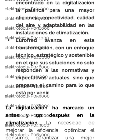
encontrado en la digitalización 
elektrotools-P102000
la palanca para una mayor 
eficiencia, conectividad, calidad 
elektrotools-P087000
del aire y adaptabilidad en las 
elektrotools-P096000
instalaciones de climatización.
elektrotools-P041000
Eurofred avanza en esta 
transformación, con un enfoque 
elektrotools-P083000
técnico, estratégico y sostenible 
elektrotools-P040000
en el que sus soluciones no solo 
elektrotools-P046000
responden a las normativas y 
elektrotools-P121000
expectativas actuales, sino que 
preparan el camino para lo que 
elektrotools-P118000
está por venir.
elektrotools-P059000
elektrotools-P086000
La digitalización ha marcado un 
antes y un después en la 
elektrotools-P033000
climatización.
 La necesidad de 
elektrotools-P043000
mejorar la eficiencia, optimizar el 
elektrotools-P065000
consumo, garantizar una mejor 