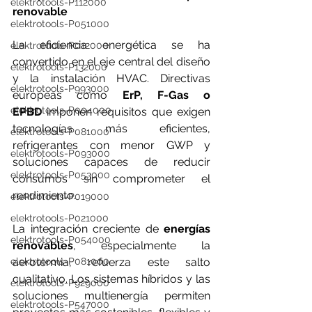
elektrotools-P112000
renovable
elektrotools-P051000
La eficiencia energética se ha 
elektrotools-P012000
convertido en el eje central del diseño 
elektrotools-P132000
y la instalación HVAC. Directivas 
elektrotools-P993000
europeas como 
ErP, F-Gas o 
elektrotools-P004000
EPBD
 imponen requisitos que exigen 
tecnologías más eficientes, 
elektrotools-P081000
refrigerantes con menor GWP y 
elektrotools-P093000
soluciones capaces de reducir 
elektrotools-P053000
consumos sin comprometer el 
rendimiento.
elektrotools-P019000
elektrotools-P021000
La integración creciente de 
energías 
elektrotools-P054000
renovables
, especialmente la 
elektrotools-P081000
aerotermia, refuerza este salto 
cualitativo. Los sistemas híbridos y las 
elektrotools-P929000
soluciones multienergía permiten 
elektrotools-P547000