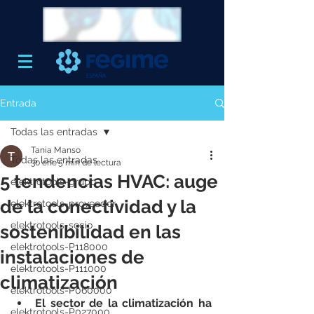
Entrada
Todas las entradas
Tania Manso
Todas las entradas
30 ene
5 min de lectura
5 tendencias HVAC: auge
elektrotools-grupo
de la conectividad y la
elektrotools-proveedor
elektrotools-socio
sostenibilidad en las
elektrotools-P118000
instalaciones de
elektrotools-P111000
climatización
elektrotools-P060000
El sector de la climatización ha 
elektrotools-P027000