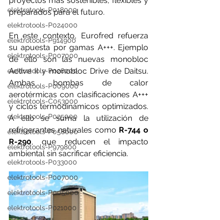
proyectos más sostenibles, flexibles y 
elektrotools-P018000
preparados para el futuro.
elektrotools-P024000
En este contexto, Eurofred refuerza 
elektrotools-P914900
su apuesta por gamas A+++. Ejemplo 
elektrotools-P007000
de ello son las nuevas monobloc 
Active II y monobloc Drive de Daitsu. 
elektrotools-P026000
Ambas bombas de calor 
elektrotools-P009000
aerotérmicas con clasificaciones A+++ 
elektrotools-C053000
y ciclos termodinámicos optimizados. 
elektrotools-P025000
A ello se suma la utilización de 
refrigerantes naturales como 
R-744 o 
elektrotools-P058000
R-290
, que reducen el impacto 
elektrotools-P979800
ambiental sin sacrificar eficiencia. 
elektrotools-P033000
elektrotools-P007000
elektrotools-P005000
elektrotools-P021000