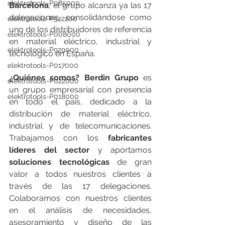
elektrotools-P085000
Barcelona
, el grupo alcanza ya las 17 
delegaciones, consolidándose como 
elektrotools-P522200
uno de los distribuidores de referencia 
elektrotools-P008000
en material eléctrico, industrial y 
elektrotools-P929000
tecnológico en España.
elektrotools-P017000
¿Quiénes somos? Berdin Grupo
 es 
elektrotools-P022000
un grupo empresarial con presencia 
elektrotools-P018000
en todo el país, dedicado a la 
distribución de material eléctrico, 
industrial y de telecomunicaciones. 
Trabajamos con los 
fabricantes 
líderes del sector
 y aportamos 
soluciones tecnológicas
 de gran 
valor a todos nuestros clientes a 
través de las 17 delegaciones. 
Colaboramos con nuestros clientes 
en el análisis de necesidades, 
asesoramiento y diseño de las 