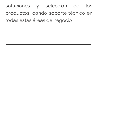
soluciones y selección de los 
productos, dando soporte técnico en 
todas estas áreas de negocio.
___________________________________
___________________________________
_____
FEGIME España S.A. es el grupo de 
distribución de material eléctrico líder 
indiscutible del mercado español. Y lo 
es por su cuota de mercado como por 
su cobertura geográfica, con más de 
163 puntos de venta, 28 empresas 
asociadas en España y Andorra y con 
presencia en 24 países. 
En 2024, en 
España facturó un consolidado de 566 