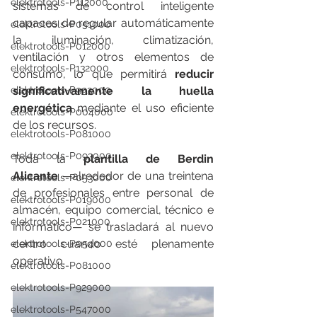
elektrotools-P112000
sistemas de control inteligente 
capaces de regular automáticamente 
elektrotools-P051000
la iluminación, climatización, 
elektrotools-P012000
ventilación y otros elementos de 
elektrotools-P132000
consumo, lo que permitirá 
reducir 
significativamente la huella 
elektrotools-P993000
energética
 mediante el uso eficiente 
elektrotools-P004000
de los recursos.
elektrotools-P081000
elektrotools-P093000
Toda la 
plantilla de Berdin 
Alicante
 —alrededor de una treintena 
elektrotools-P053000
de profesionales entre personal de 
elektrotools-P019000
almacén, equipo comercial, técnico e 
elektrotools-P021000
informático— se trasladará al nuevo 
centro cuando esté plenamente 
elektrotools-P054000
operativo.
elektrotools-P081000
elektrotools-P929000
elektrotools-P547000