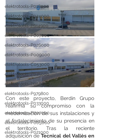
elektrotools-P018000
elektrotools-P024000
elektrotools-P914900
elektrotools-P007000
elektrotools-P026000
elektrotools-P009000
elektrotools-C053000
elektrotools-P025000
elektrotools-P058000
elektrotools-P979800
Con este proyecto, Berdin Grupo 
elektrotools-P033000
reafirma su compromiso con la 
elektrotools-P007000
modernización de sus instalaciones y 
el fortalecimiento de su presencia en 
elektrotools-P005000
el territorio. Tras la reciente 
elektrotools-P021000
adquisición de 
Tecnical del Vallès en 