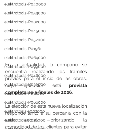
elektrotools-P040000
elektrotools-P059000
elektrotools-P002000
elektrotools-P045000
elektrotools-P052000
elektrotools-P01961
elektrotools-P064000
En la actualidad, la compañía se 
elektrotools-P099000
encuentra realizando los trámites 
elektrotools-P046000
previos para el inicio de las obras, 
elektrotools-P030000
cuya ejecución está 
prevista 
completarse a finales de 2026
.
elektrotools-P138000
elektrotools-P066000
La elección de esta nueva localización 
elektrotools-P102000
responde tanto a su cercanía con la 
sede actual —priorizando la 
elektrotools-P036000
comodidad de los clientes para evitar 