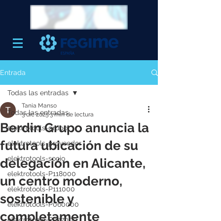
Entrada
Todas las entradas
Tania Manso
Todas las entradas
3 dic 2025
3 min de lectura
Berdin Grupo anuncia la
elektrotools-grupo
futura ubicación de su
elektrotools-proveedor
elektrotools-socio
delegación en Alicante,
elektrotools-P118000
un centro moderno,
elektrotools-P111000
sostenible y
elektrotools-P060000
completamente
elektrotools-P027000