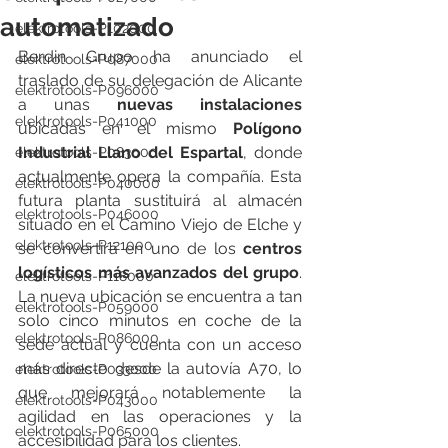
automatizado
elektrotools-P102000
Berdin Grupo ha anunciado el 
elektrotools-P087000
traslado de su delegación de Alicante 
elektrotools-P096000
a unas 
nuevas instalaciones
elektrotools-P041000
ubicadas en el mismo 
Polígono 
Industrial Llano del Espartal
, donde 
elektrotools-P083000
actualmente opera la compañía. Esta 
elektrotools-P040000
futura planta sustituirá al almacén 
elektrotools-P046000
situado en el Camino Viejo de Elche y 
elektrotools-P121000
se convertirá en uno de los 
centros 
logísticos más avanzados del grupo
. 
elektrotools-P118000
La nueva ubicación se encuentra a tan 
elektrotools-P059000
solo cinco minutos en coche de la 
elektrotools-P086000
sede actual y cuenta con un acceso 
más directo desde la autovía A70, lo 
elektrotools-P033000
que mejorará notablemente la 
elektrotools-P043000
agilidad en las operaciones y la 
elektrotools-P065000
accesibilidad para los clientes.