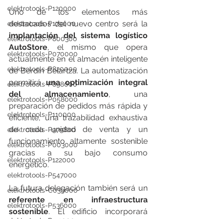
elektrotools-P120000
Uno de los elementos más 
destacados del nuevo centro será la 
elektrotools-P179000
implantación del sistema logístico 
elektrotools-P800300
AutoStore
, el mismo que opera 
elektrotools-P070000
actualmente en el almacén inteligente 
elektrotools-P820000
de Berdin Belartza. La automatización 
permitirá 
una optimización integral 
elektrotools-P898000
del almacenamiento
, una 
elektrotools-P058000
preparación de pedidos más rápida y 
elektrotools-P110000
eficiente, una trazabilidad exhaustiva 
de cada unidad de venta y un 
elektrotools-P979800
funcionamiento altamente sostenible 
elektrotools-P003000
gracias a su bajo consumo 
elektrotools-P122000
energético.
elektrotools-P547000
La futura delegación también será un 
elektrotools-C039000
referente en infraestructura 
elektrotools-P536000
sostenible
. El edificio incorporará 