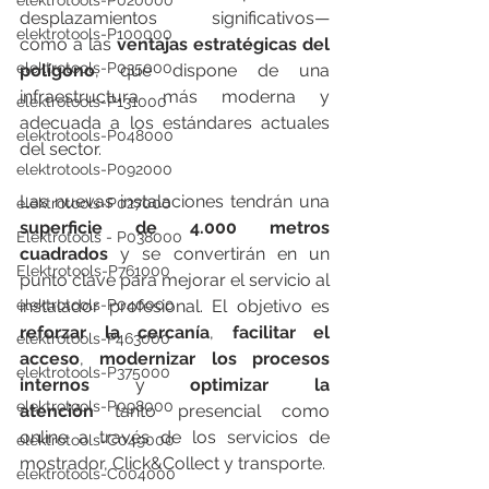
elektrotools-P020000
desplazamientos significativos— 
elektrotools-P100000
como a las 
ventajas estratégicas del 
elektrotools-P035000
polígono
, que dispone de una 
infraestructura más moderna y 
elektrotools-P131000
adecuada a los estándares actuales 
elektrotools-P048000
del sector.
elektrotools-P092000
Las nuevas instalaciones tendrán una 
elektrotools-P027000
superficie de 4.000 metros 
Elektrotools - P038000
cuadrados
 y se convertirán en un 
Elektrotools-P761000
punto clave para mejorar el servicio al 
instalador profesional. El objetivo es 
elektrotools-P040000
reforzar la cercanía
, 
facilitar el 
elektrotools-P463000
acceso
, 
modernizar los procesos 
elektrotools-P375000
internos
 y 
optimizar la 
elektrotools-P098000
atención
 tanto presencial como 
online a través de los servicios de 
elektrotools-C049000
mostrador, Click&Collect y transporte.
elektrotools-C004000