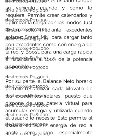
pensada para que el usuario cargue 
elektrotools-P112000
su vehículo cuando y como lo 
elektrotools-P051000
requiera. Permite crear calendarios y 
elektrotools-P012000
optimizar la carga con los modos Just 
elektrotools-P132000
Green, sólo mediante excedentes 
solares; Smart Mix, para cargar tanto 
elektrotools-P993000
con excedentes como con energía de 
elektrotools-P004000
la red; y Boost, para una carga rápida 
elektrotools-P081000
e instantánea al 100% de la potencia 
disponible.
elektrotools-P093000
elektrotools-P053000
Por su parte, el Balance Neto horario 
elektrotools-P019000
permite rentabilizar cada kilovatio de 
los excedentes solares, puesto que 
elektrotools-P021000
dispone de una batería virtual para 
elektrotools-P054000
acumular energía y utilizarla cuando 
elektrotools-P081000
el usuario lo necesite. Esto permite al 
elektrotools-P929000
usuario consumir energía de red a 
coste cero, algo especialmente 
elektrotools-P547000