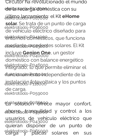
Circutor ha revolucionado el mundo 
elektrotools-P102000
de la recarga doméstica con su 
último lanzamiento: el Kit 
eHome 
elektrotools-P087000
solar.
 Se trata de un punto de carga 
elektrotools-P096000
de vehículo eléctrico diseñado para 
elektrotools-P041000
entornos domésticos, que funciona 
mediante excedentes solares. El Kit 
elektrotools-P083000
incluye 
Genion One
, un gestor 
elektrotools-P040000
doméstico con balance energético 
elektrotools-P046000
integrado, lo que permite eliminar el 
funcionamiento independiente de la 
elektrotools-P121000
instalación fotovoltaica y los puntos 
elektrotools-P118000
de carga.
elektrotools-P059000
elektrotools-P086000
La solución ofrece mayor confort, 
ahorro, tranquilidad y control a los 
elektrotools-P033000
usuarios de vehículo eléctrico que 
elektrotools-P043000
quieran disponer de un punto de 
elektrotools-P065000
carga y placas solares en sus 