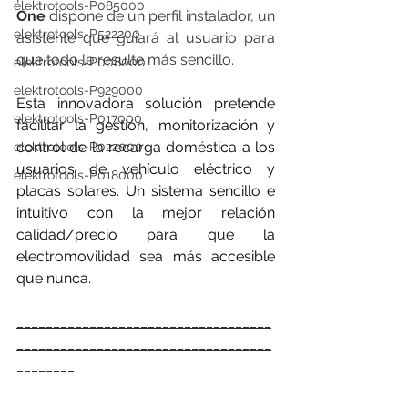
elektrotools-P085000
One
 dispone de un perfil instalador, un 
elektrotools-P522200
asistente que guiará al usuario para 
que todo le resulte más sencillo.
elektrotools-P008000
elektrotools-P929000
Esta innovadora solución pretende 
elektrotools-P017000
facilitar la gestión, monitorización y 
control de la recarga doméstica a los 
elektrotools-P022000
usuarios de vehículo eléctrico y 
elektrotools-P018000
placas solares. Un sistema sencillo e 
intuitivo con la mejor relación 
calidad/precio para que la 
electromovilidad sea más accesible 
que nunca.
___________________________________
___________________________________
________