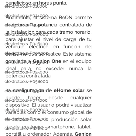
beneficioso en horas punta.
elektrotools-P018000
elektrotools-P024000
Finalmente, el sistema BeON permite 
programar la potencia contratada de 
elektrotools-P914900
la instalación para cada tramo horario, 
elektrotools-P007000
para ajustar el nivel de carga de tu 
elektrotools-P026000
vehículo eléctrico en función del 
elektrotools-P009000
consumo que se realice. Este sistema 
convierte a 
Genion One
 en el equipo 
elektrotools-C053000
ideal para no exceder nunca la 
elektrotools-P025000
potencia contratada.
elektrotools-P058000
La configuración de 
eHome solar
 se 
elektrotools-P979800
puede hacer desde cualquier 
elektrotools-P033000
dispositivo. El usuario podrá visualizar 
elektrotools-P007000
variables como el consumo global de 
elektrotools-P005000
la instalación y la producción solar 
desde cualquier smartphone, tablet, 
elektrotools-P021000
portátil u ordenador. Además, 
Genion 