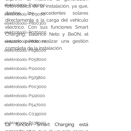
elektrotools-P120000
fotovoltaica de la instalación, ya que, 
destina los excedentes solares 
elektrotools-P179000
directamente a la carga del vehículo 
elektrotools-P800300
eléctrico. Con sus funciones Smart 
elektrotools-P070000
Charging, Balance Neto y BeON, el 
usuario puede realizar una gestión 
elektrotools-P820000
completa de la instalación.
elektrotools-P898000
elektrotools-P058000
elektrotools-P110000
elektrotools-P979800
elektrotools-P003000
elektrotools-P122000
elektrotools-P547000
elektrotools-C039000
elektrotools-P536000
La función Smart Charging está 