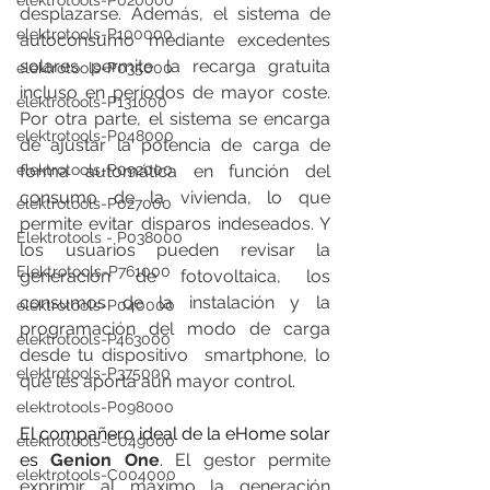
elektrotools-P020000
desplazarse. Además, el sistema de 
elektrotools-P100000
autoconsumo mediante excedentes 
solares permite la recarga gratuita 
elektrotools-P035000
incluso en períodos de mayor coste. 
elektrotools-P131000
Por otra parte, el sistema se encarga 
elektrotools-P048000
de ajustar la potencia de carga de 
forma automática en función del 
elektrotools-P092000
consumo de la vivienda, lo que 
elektrotools-P027000
permite evitar disparos indeseados. Y 
Elektrotools - P038000
los usuarios pueden revisar la 
Elektrotools-P761000
generación de fotovoltaica, los 
consumos de la instalación y la 
elektrotools-P040000
programación del modo de carga 
elektrotools-P463000
desde tu dispositivo  smartphone, lo 
elektrotools-P375000
que les aporta aún mayor control.
elektrotools-P098000
El compañero ideal de la eHome solar 
elektrotools-C049000
es 
Genion One
. El gestor permite 
elektrotools-C004000
exprimir al máximo la generación 