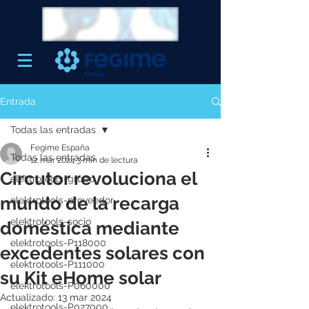
Entrada
Todas las entradas
Fegime España
Todas las entradas
12 mar 2024
3 min de lectura
Circutor revoluciona el
elektrotools-grupo
mundo de la recarga
elektrotools-proveedor
elektrotools-socio
doméstica mediante
elektrotools-P118000
excedentes solares con
elektrotools-P111000
su Kit eHome solar
elektrotools-P060000
Actualizado:
13 mar 2024
elektrotools-P027000