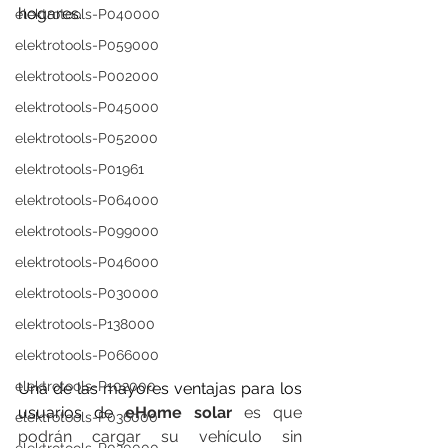
hogares.
elektrotools-P040000
elektrotools-P059000
elektrotools-P002000
elektrotools-P045000
elektrotools-P052000
elektrotools-P01961
elektrotools-P064000
elektrotools-P099000
elektrotools-P046000
elektrotools-P030000
elektrotools-P138000
elektrotools-P066000
elektrotools-P102000
Una de las mayores ventajas para los 
usuarios de 
eHome solar 
es que 
elektrotools-P036000
podrán cargar su vehículo sin 