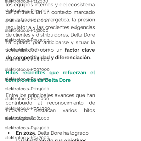
elektrotools-P112000
los equipos internos y del ecosistema 
elektrotools-P051000
de partners. En un contexto marcado 
por la transición energética, la presión 
elektrotools-P012000
regulatoria y las crecientes exigencias 
elektrotools-P132000
de clientes y distribuidores, Delta Dore 
elektrotools-P993000
ha optado por anticiparse y situar la 
sostenibilidad como un 
factor clave 
elektrotools-P004000
de competitividad y diferenciación
.
elektrotools-P081000
elektrotools-P093000
Hitos recientes que refuerzan el 
elektrotools-P053000
compromiso de Delta Dore
elektrotools-P019000
Entre los principales avances que han 
elektrotools-P021000
contribuido al reconocimiento de 
elektrotools-P054000
EcoVadis destacan varios hitos 
estratégicos:
elektrotools-P081000
elektrotools-P929000
En 2025
, Delta Dore ha logrado 
elektrotools-P547000
la 
validación de sus objetivos 