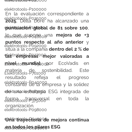
elektrotools-P020000
elektrotools-P100000
En la evaluación correspondiente a 
elektrotools-P035000
2025
, Delta Dore ha alcanzado una 
elektrotools-P131000
puntuación global de 81 sobre 100
, 
lo que supone una 
mejora de +3 
elektrotools-P048000
puntos respecto al año anterior
 y 
elektrotools-P092000
sitúa a la compañía 
dentro del 2 % de 
elektrotools-P027000
las empresas mejor valoradas a 
nivel mundial
 por EcoVadis en 
Elektrotools - P038000
materia de sostenibilidad. Este 
Elektrotools-P761000
resultado refleja el progreso 
elektrotools-P040000
constante de la empresa y la solidez 
de una estrategia ESG integrada de 
elektrotools-P463000
forma transversal en toda la 
elektrotools-P375000
organización.
elektrotools-P098000
elektrotools-C049000
Una trayectoria de mejora continua 
en todos los pilares ESG
elektrotools-C004000