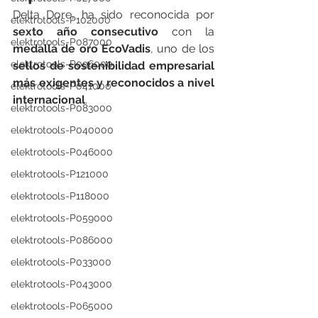
Delta Dore, ha sido reconocida por 
elektrotools-P102000
sexto año consecutivo
 con la 
elektrotools-P087000
medalla de oro EcoVadis
, uno de los 
elektrotools-P096000
sellos de sostenibilidad empresarial 
más exigentes y reconocidos a nivel 
elektrotools-P041000
internacional
.
elektrotools-P083000
elektrotools-P040000
elektrotools-P046000
elektrotools-P121000
elektrotools-P118000
elektrotools-P059000
elektrotools-P086000
elektrotools-P033000
elektrotools-P043000
elektrotools-P065000