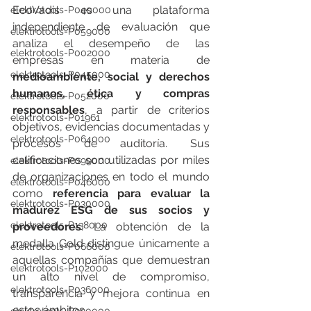
EcoVadis es una plataforma 
elektrotools-P040000
independiente de evaluación que 
elektrotools-P059000
analiza el desempeño de las 
elektrotools-P002000
empresas en materia de 
elektrotools-P045000
medioambiente, social y derechos 
humanos, ética y compras 
elektrotools-P052000
responsables
, a partir de criterios 
elektrotools-P01961
objetivos, evidencias documentadas y 
elektrotools-P064000
procesos de auditoría. Sus 
calificaciones son utilizadas por miles 
elektrotools-P099000
de organizaciones en todo el mundo 
elektrotools-P046000
como 
referencia para evaluar la 
elektrotools-P030000
madurez ESG de sus socios y 
elektrotools-P138000
proveedores
. La obtención de la 
medalla Gold distingue únicamente a 
elektrotools-P066000
aquellas compañías que demuestran 
elektrotools-P102000
un alto nivel de compromiso, 
elektrotools-P036000
transparencia y mejora continua en 
estos ámbitos.