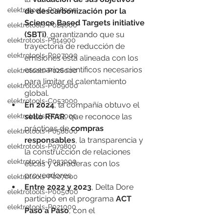
elektrotools-P018000
de descarbonización por la 
Science Based Targets initiative 
elektrotools-P024000
(SBTi)
, garantizando que su 
elektrotools-P914900
trayectoria de reducción de 
elektrotools-P007000
emisiones está alineada con los 
escenarios científicos necesarios 
elektrotools-P026000
para limitar el calentamiento 
elektrotools-P009000
global.
elektrotools-C053000
En 2024
, la compañía obtuvo el 
elektrotools-P025000
sello RFAR
, que reconoce las 
prácticas de 
compras 
elektrotools-P058000
responsables
, la transparencia y 
elektrotools-P979800
la construcción de relaciones 
elektrotools-P033000
éticas y duraderas con los 
proveedores.
elektrotools-P007000
Entre 2022 y 2023
, Delta Dore 
elektrotools-P005000
participó en el programa 
ACT 
elektrotools-P021000
Paso a Paso
, con el 