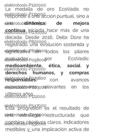
elektrotools-P120000
La medalla de oro EcoVadis no 
elektrotools-P179000
responde a una acción puntual, sino a 
una 
dinámica de mejora 
elektrotools-P800300
continua
 iniciada hace más de una 
elektrotools-P070000
década. Desde 2016, Delta Dore ha 
elektrotools-P820000
registrado una evolución sostenida y 
elektrotools-P898000
significativa en todos los pilares 
evaluados por EcoVadis: 
elektrotools-P058000
medioambiente, ética, social y 
elektrotools-P110000
derechos humanos, y compras 
elektrotools-P979800
responsables
, con avances 
especialmente relevantes en los 
elektrotools-P003000
últimos años.
elektrotools-P122000
elektrotools-P547000
Esta progresión es el resultado de 
elektrotools-C039000
una estrategia estructurada que 
combina objetivos claros, indicadores 
elektrotools-P536000
medibles y una implicación activa de 