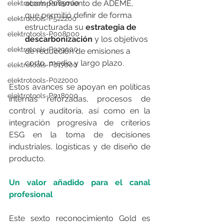
acompañamiento de ADEME, 
elektrotools-P085000
que permitió definir de forma 
elektrotools-P522200
estructurada su 
estrategia de 
elektrotools-P008000
descarbonización
 y los objetivos 
elektrotools-P929000
de reducción de emisiones a 
corto, medio y largo plazo.
elektrotools-P017000
elektrotools-P022000
Estos avances se apoyan en políticas 
elektrotools-P018000
internas reforzadas, procesos de 
control y auditoría, así como en la 
integración progresiva de criterios 
ESG en la toma de decisiones 
industriales, logísticas y de diseño de 
producto.
Un valor añadido para el canal 
profesional
Este sexto reconocimiento Gold es 