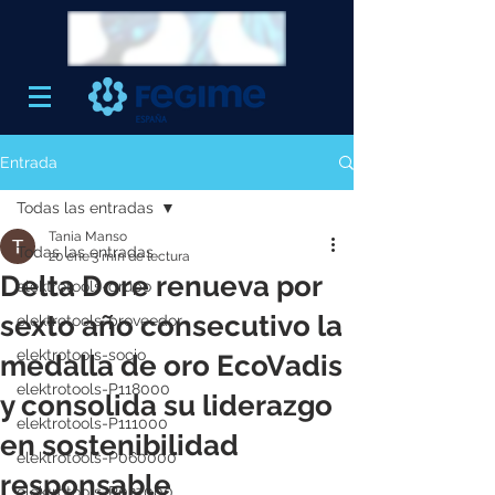
Entrada
Todas las entradas
Tania Manso
Todas las entradas
20 ene
3 min de lectura
Delta Dore renueva por
elektrotools-grupo
sexto año consecutivo la
elektrotools-proveedor
elektrotools-socio
medalla de oro EcoVadis
elektrotools-P118000
y consolida su liderazgo
elektrotools-P111000
en sostenibilidad
elektrotools-P060000
responsable
elektrotools-P027000