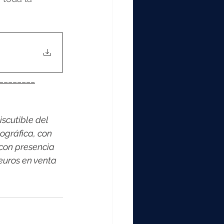
________
scutible del 
ográfica, con 
con presencia 
euros en venta 