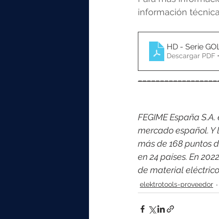
información técnica
HD - Serie 
Descargar PDF 
__________________
FEGIME España S.A. es
mercado español. Y l
más de 168 puntos d
en 24 países. En 202
de material eléctri
elektrotools-proveedor