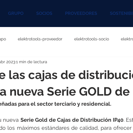
GRUPO
SOCIOS
PROVEEDORES
SOSTENIBI
upo
elektrotools-proveedor
elektrotools-socio
elekt
abr 2023
1 min de lectura
otools-P060000
elektrotools-P027000
elektrotools-P1020
 las cajas de distribuc
rotools-P096000
elektrotools-P041000
elektrotools-P083
la nueva Serie GOLD de
adas para el sector terciario y residencial.
rotools-P046000
elektrotools-P121000
elektrotools-P1180
u nueva 
Serie Gold de Cajas de Distribución IP40
. Es
 los máximos estándares de calidad, para ofrecer al