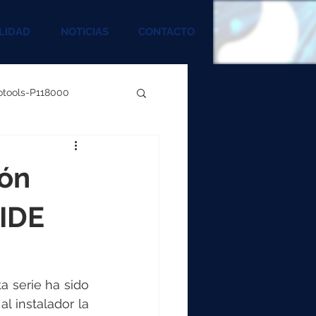
LIDAD
NOTICIAS
CONTACTO
rotools-P118000
00
ión
000
 IDE
00
ta serie ha sido 
 instalador la 