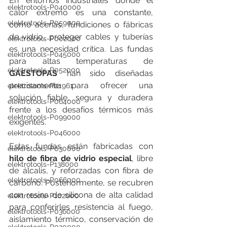
En entornos industriales donde el 
elektrotools-P040000
calor extremo es una constante, 
elektrotools-P059000
como acerías, fundiciones o fábricas 
de vidrio, proteger cables y tuberías 
elektrotools-P002000
es una necesidad crítica. Las fundas 
elektrotools-P045000
para altas temperaturas de 
elektrotools-P052000
GAESTOPAS
 han sido diseñadas 
precisamente para ofrecer una 
elektrotools-P01961
solución fiable, segura y duradera 
elektrotools-P064000
frente a los desafíos térmicos más 
elektrotools-P099000
exigentes.
elektrotools-P046000
Estas fundas están fabricadas con 
elektrotools-P030000
hilo de fibra de vidrio especial
, libre 
elektrotools-P138000
de álcalis, y reforzadas con fibra de 
elektrotools-P066000
carbono. Posteriormente, se recubren 
con resina de silicona de alta calidad 
elektrotools-P102000
para conferirles resistencia al fuego, 
elektrotools-P036000
aislamiento térmico, conservación de 