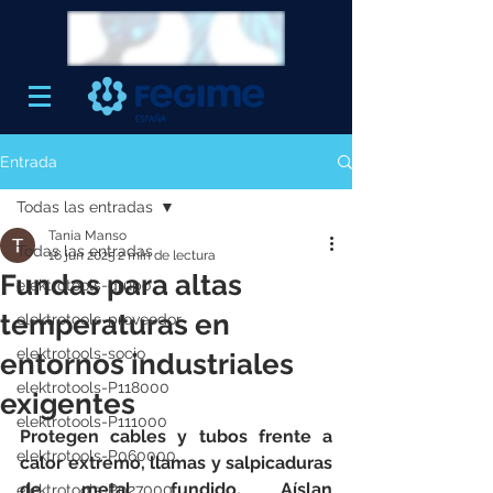
Entrada
Todas las entradas
Tania Manso
Todas las entradas
16 jun 2025
2 min de lectura
Fundas para altas
elektrotools-grupo
temperaturas en
elektrotools-proveedor
elektrotools-socio
entornos industriales
elektrotools-P118000
exigentes
elektrotools-P111000
Protegen cables y tubos frente a 
elektrotools-P060000
calor extremo, llamas y salpicaduras 
de metal fundido. Aíslan 
elektrotools-P027000