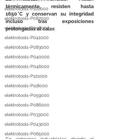
térmicamente, resisten hasta 
elektrotools-P102000
1650 °C y conservan su integridad 
elektrotools-P087000
incluso tras exposiciones 
elektrotools-P096000
prolongadas al calor.
elektrotools-P041000
elektrotools-P083000
elektrotools-P040000
elektrotools-P046000
elektrotools-P121000
elektrotools-P118000
elektrotools-P059000
elektrotools-P086000
elektrotools-P033000
elektrotools-P043000
elektrotools-P065000