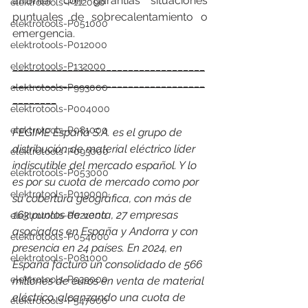
afrontar con garantías situaciones 
elektrotools-P112000
puntuales de sobrecalentamiento o 
elektrotools-P051000
emergencia.
elektrotools-P012000
___________________________________
elektrotools-P132000
___________________________________
elektrotools-P993000
________
elektrotools-P004000
elektrotools-P081000
FEGIME España S.A. es el grupo de 
distribución de material eléctrico líder 
elektrotools-P093000
indiscutible del mercado español. Y lo 
elektrotools-P053000
es por su cuota de mercado como por 
elektrotools-P019000
su cobertura geográfica, con más de 
163 puntos de venta, 27 empresas 
elektrotools-P021000
asociadas en España y Andorra y con 
elektrotools-P054000
presencia en 24 países. 
En 2024, en 
elektrotools-P081000
España facturó un consolidado de 566 
elektrotools-P929000
millones de euros en venta de material 
eléctrico, alcanzando una cuota de 
elektrotools-P547000