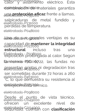
elektrotools-P020000
calor y aislamiento eléctrico. Esta 
elektrotools-P100000
combinación de materiales garantiza 
una 
protección eficaz
 frente a llamas, 
elektrotools-P035000
salpicaduras de metal fundido y 
elektrotools-P131000
pérdidas de temperatura.
elektrotools-P048000
Una de sus grandes ventajas es su 
elektrotools-P092000
capacidad de 
mantener la integridad 
elektrotools-P027000
estructural 
incluso tras una 
Elektrotools - P038000
exposición prolongada al calor. Según 
la norma ISO 6722, las fundas no 
Elektrotools-P761000
presentan grietas ni degradación tras 
elektrotools-P040000
ser sometidas durante 72 horas a 260 
elektrotools-P463000
°C, lo que demuestra su resistencia al 
elektrotools-P375000
envejecimiento térmico.
elektrotools-P098000
Desde el punto de vista técnico, 
elektrotools-C049000
ofrecen un excelente nivel de 
elektrotools-C004000
seguridad: cuentan con 
clasificación 