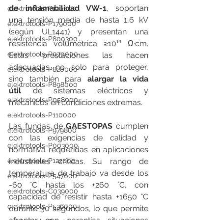
de inflamabilidad VW-1
, soportan 
elektrotools-P120000
una tensión media de hasta 1,6 kV 
elektrotools-P179000
(según UL1441) y presentan una 
elektrotools-P800300
resistencia volumétrica ≥10¹⁴ Ω·cm. 
elektrotools-P070000
Estas prestaciones las hacen 
adecuadas no solo para proteger, 
elektrotools-P820000
sino también para 
alargar la vida 
elektrotools-P898000
útil
 de sistemas eléctricos y 
elektrotools-P058000
mecánicos en condiciones extremas.
elektrotools-P110000
Las fundas de 
GAESTOPAS
 cumplen 
elektrotools-P979800
con las exigencias de calidad y 
elektrotools-P003000
normativa requeridas en aplicaciones 
elektrotools-P122000
industriales críticas. Su rango de 
temperatura de trabajo va desde los 
elektrotools-P547000
-60 °C hasta los +260 °C, con 
elektrotools-C039000
capacidad de resistir hasta +1650 °C 
elektrotools-P536000
durante 30 segundos, lo que permite 