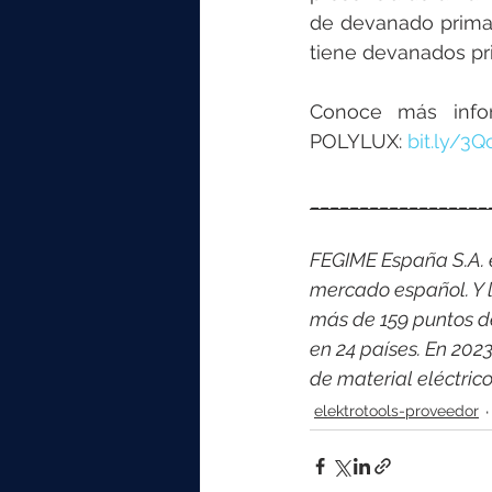
de devanado primar
tiene devanados pr
Conoce más infor
POLYLUX: 
bit.ly/3
__________________
FEGIME España S.A. es
mercado español. Y l
más de 159 puntos d
en 24 países. En 202
de material eléctri
elektrotools-proveedor