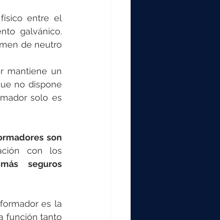
sico entre el 
to galvánico. 
imen de neutro 
r mantiene un 
que no dispone 
rmador solo es 
ormadores son 
ción con los 
más seguros 
formador es la 
 función tanto 