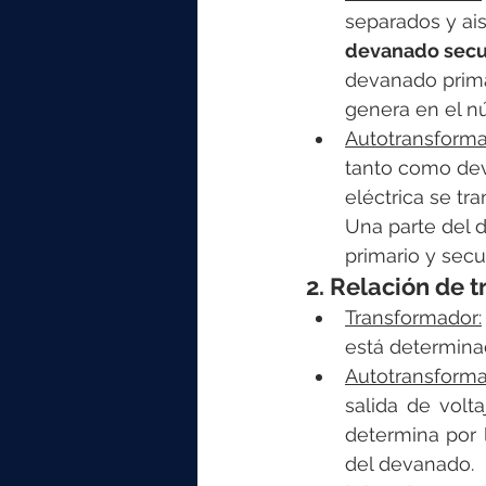
separados y ai
devanado secu
devanado prima
genera en el nú
Autotransforma
tanto como dev
eléctrica se t
Una parte del 
primario y secu
2. Relación de t
Transformador:
está determina
Autotransforma
salida de volta
determina por 
del devanado.