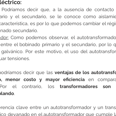
léctrico: 
 Podríamos decir que, a la ausencia de contacto fí
rio y el secundario, se le conoce como aislamien
característica, es por lo que podemos cambiar el rég
binado secundario.
dor:
 Como podemos observar, el autotransformado
 entre el bobinado primario y el secundario, por lo 
 galvánico. Por este motivo, el uso del autotransfo
uar tensiones.
odríamos decir que las 
ventajas de los autotransf
, menor costo y mayor eficiencia
 en compara
 Por el contrario, los 
transformadores son 
blando
.
erencia clave entre un autotransformador y un trans
ico devanado en el autotransformador que cumple la