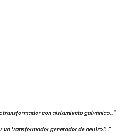
rotools-P086000
elektrotools-P033000
elektrotools-P043
rotools-P040000
elektrotools-P059000
elektrotools-P00
rotools-P052000
elektrotools-P01961
elektrotools-P06400
rotools-P046000
totransformador con aislamiento galvánico…”
r un transformador generador de neutro?...”