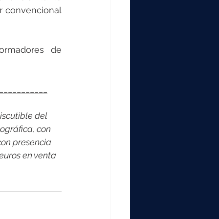
 convencional 
ormadores de 
___________
scutible del 
ográfica, con 
on presencia 
euros en venta 