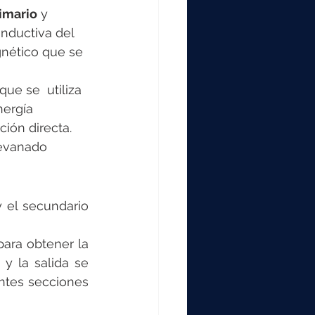
imario
 y 
inductiva del 
nético que se 
ue se  utiliza 
ergía 
ión directa. 
evanado 
 el secundario 
ra obtener la 
y la salida se 
ntes secciones 