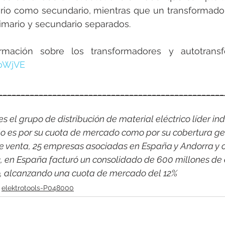
io como secundario, mientras que un transformador
imario y secundario separados.
mación sobre los transformadores y autotransf
QoWjVE
__________________________________________________
 el grupo de distribución de material eléctrico líder indi
o es por su cuota de mercado como por su cobertura ge
e venta, 25 empresas asociadas en España y Andorra y c
3, en España facturó un consolidado de 600 millones de 
co, alcanzando una cuota de mercado del 12%
elektrotools-P048000