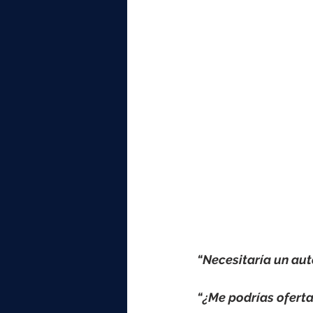
elektrotools-P059000
elekt
elektrotools-P065000
elekt
elektrotools-P045000
elekt
elektrotools-P099000
elekt
“Necesitaría un au
“¿Me podrías oferta